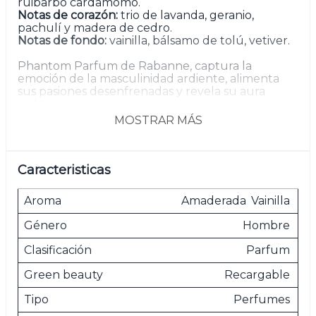
ruibarbo cardamomo.
Notas de corazón:
trio de lavanda, geranio,
pachulí y madera de cedro.
Notas de fondo:
vainilla, bálsamo de tolú, vetiver.
Phantom Parfum de Rabanne, captura la
emoción de la masculinidad ardiente, alimenta
sus pasiones desenfrenadas y revela su aura
seductora.
MOSTRAR MÁS
Inspirada en los aspectos complejos del hombre,
esta mezcla intensa combina la electrizante
lavanda con la adictiva vainilla y el tentador
vetiver.
Caracteristicas
Experimenta el atractivo de la llamada nocturna
Aroma
Amaderada
Vainilla
del Phantom.
Género
Hombre
La recarga es valida para el tamaño 150 ml.
Clasificación
Parfum
Green beauty
Recargable
Las imágenes son meramente ilustrativas.
Tipo
Perfumes