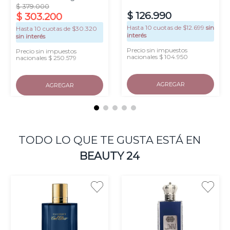
$
379
.
000
$
126
.
990
$
303
.
200
Hasta
10
cuotas de $
12.699
sin
Hasta
10
cuotas de $
30.320
interés
sin interés
Precio sin impuestos
Precio sin impuestos
nacionales $ 104.950
nacionales $ 250.579
AGREGAR
AGREGAR
TODO LO QUE TE GUSTA ESTÁ EN
BEAUTY 24