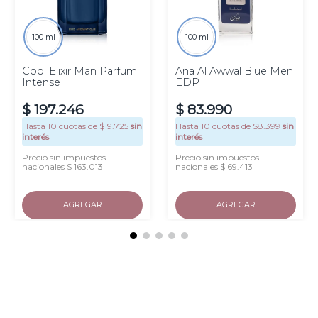
100 ml
100 ml
Cool Elixir Man Parfum
Ana Al Awwal Blue Men
Intense
EDP
$
197
.
246
$
83
.
990
Hasta
10
cuotas de $
19.725
sin
Hasta
10
cuotas de $
8.399
sin
interés
interés
Precio sin impuestos
Precio sin impuestos
nacionales $ 163.013
nacionales $ 69.413
AGREGAR
AGREGAR