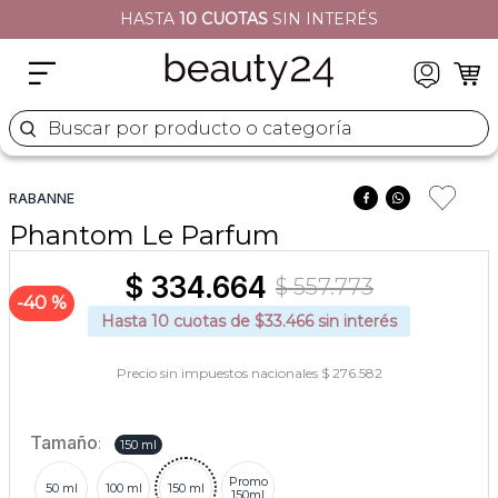
HASTA
10 CUOTAS
SIN INTERÉS
2
.
moschino
3
.
naj oleari
4
.
cher
Buscar por producto o categoría
5
.
versace
RABANNE
Phantom Le Parfum
$
334
.
664
$
557
.
773
40 %
Hasta
10
cuotas de $
33.466
sin interés
Precio sin impuestos nacionales $ 276.582
Tamaño
:
150 ml
Promo
50 ml
100 ml
150 ml
150ml