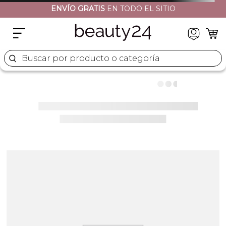
ENVÍO GRATIS
EN TODO EL SITIO
2
.
moschino
3
.
naj oleari
4
.
cher
Buscar por producto o categoría
5
.
versace