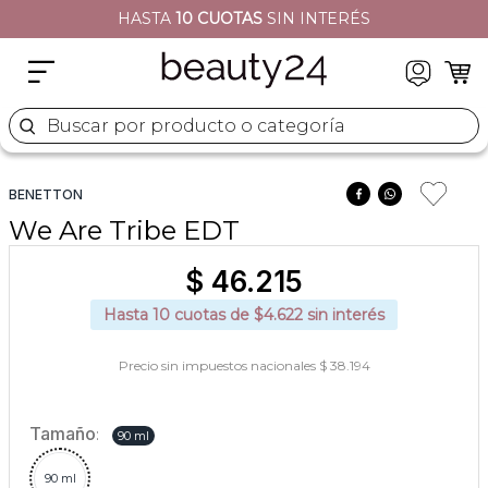
HASTA
10 CUOTAS
SIN INTERÉS
2
.
moschino
3
.
naj oleari
4
.
cher
Buscar por producto o categoría
5
.
versace
BENETTON
We Are Tribe EDT
$
46
.
215
Hasta
10
cuotas de $
4.622
sin interés
Precio sin impuestos nacionales $ 38.194
Tamaño
:
90 ml
90 ml