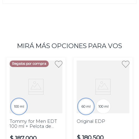
MIRÁ MÁS OPCIONES PARA VOS
Regalos por compra
100 ml
60 ml
100 ml
Tommy for Men EDT
Original EDP
100 ml + Pelota de
Futbol
$
180
.
500
$
187
.
000