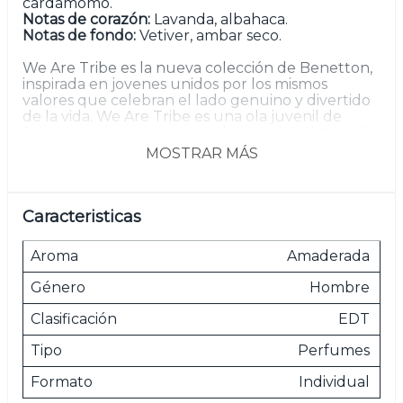
cardamomo.
Notas de corazón:
Lavanda, albahaca.
Notas de fondo:
Vetiver, ambar seco.
We Are Tribe es la nueva colección de Benetton,
inspirada en jovenes unidos por los mismos
valores que celebran el lado genuino y divertido
de la vida. We Are Tribe es una ola juvenil de
frescor marino que se mezcla con el carácter y la
masculinidad de las maderas y el ámbar. Una
MOSTRAR MÁS
fuente de inspiración que te ayudará a alcanzar
todas tus metas.
Caracteristicas
Las imágenes son meramente ilustrativas.
Aroma
Amaderada
Género
Hombre
Clasificación
EDT
Tipo
Perfumes
Formato
Individual