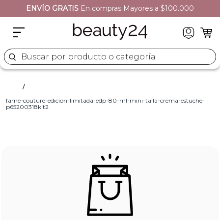
ENVÍO GRATIS
En compras Mayores a $100.000
Buscar por producto o categoría
fame-couture-edicion-limitada-edp-80-ml-mini-talla-crema-estuche-
p65200318kit2