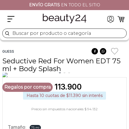
ENVÍO GRATIS
EN TODO EL SITIO
2
.
moschino
3
.
naj oleari
4
.
cher
Buscar por producto o categoría
5
.
versace
GUESS
Seductive Red For Women EDT 75
ml + Body Splash
$
113
.
900
Regalos por compra
Hasta
10
cuotas de $
11.390
sin interés
Precio sin impuestos nacionales $ 94.132
Tamaño
:
75 ml