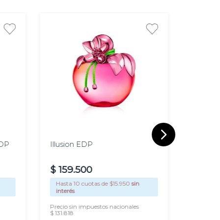
100
30 ml
50 ml
80 ml
ml
EDP
Illusion EDP
Angel 
$
159
.
500
$
361
.
Hasta
10
cuotas de $
15.950
sin
Hasta
1
interés
interés
Precio sin impuestos nacionales
Precio si
$ 131.818
$ 298.347