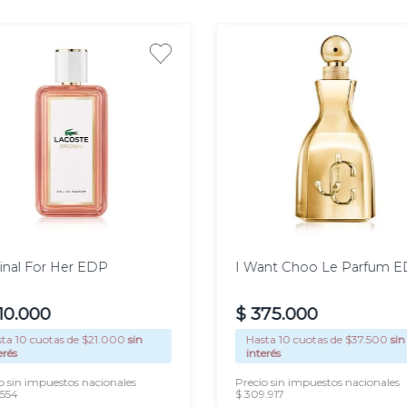
u tocador, encarnando
ve en tono durazno-
apturado, irradiando
joya de luz y aroma.
es, enfocándote en tus
ás de las orejas. Dejá
, dejando una estela de
00
100
40 ml
60 ml
l
ml
as.
inal For Her EDP
I Want Choo Le Parfum 
10
.
000
$
375
.
000
sta
10
cuotas de $
21.000
sin
Hasta
10
cuotas de $
37.500
sin
erés
interés
o sin impuestos nacionales
Precio sin impuestos nacionales
.554
$ 309.917