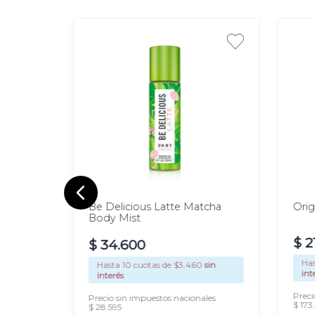
Idôle Peach’N Roses descansa sobre t
una confianza radiante. Su lacado sua
anaranjado brilla como un atardecer c
una cálida luz interior. Una verdadera 
Modo de aplicación
Acariciá tu piel con Idôle Peach'N Ros
puntos de pulso: muñecas, escote y detr
que la fragancia florezca sobre tu piel
confianza dondequiera que vayas.
250
1
ml
m
Las imágenes son meramente ilustrativ
eue Eau
Be Delicious Latte Matcha
Orig
Body Mist
$
2
$
34
.
600
Ha
0
sin
Hasta
10
cuotas de $
3.460
sin
int
interés
Preci
les
Precio sin impuestos nacionales
$ 173
$ 28.595