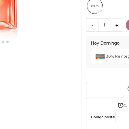
100 ml
-
1
+
Hoy
Domingo
30% Reinte
Cal
Código postal