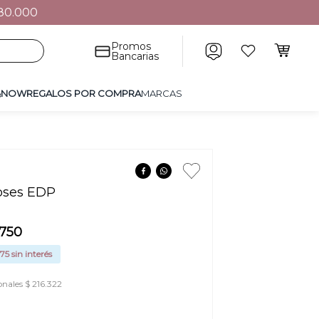
80.000
POR COMPRA
MARCAS
Promos
Bancarias
&NOW
REGALOS POR COMPRA
MARCAS
oses EDP
0
750
175
sin interés
onales $ 216.322