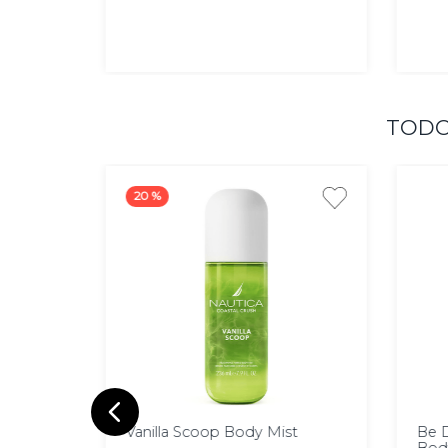
AGREGAR
TODO
20 %
236
2
ml
m
Vanilla Scoop Body Mist
Be D