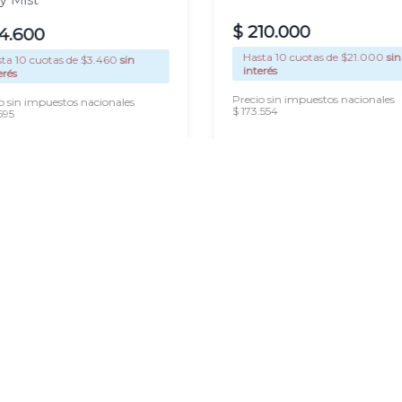
y Mist
$
210
.
000
4
.
600
Hasta
10
cuotas de $
21.000
sin
sta
10
cuotas de $
3.460
sin
interés
erés
Precio sin impuestos nacionales
o sin impuestos nacionales
$ 173.554
595
AGREGAR
AGREGAR
Newsletter
Suscribirme
Ingresá tu correo electrónico para
recibir nuestras novedades