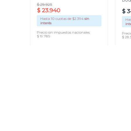
Bod
$
29
.
925
$
23
.
940
$
3
00
sin
Hasta
10
cuotas de $
2.394
sin
Ha
interés
int
les
Precio sin impuestos nacionales
Preci
$ 19.785
$ 28.
AGREGAR
Nuestras Redes