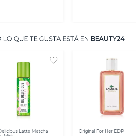
AGREGAR
AGREGAR
 LO QUE TE GUSTA ESTÁ EN
BEAUTY24
50
100
l
ml
elicious Latte Matcha
Original For Her EDP