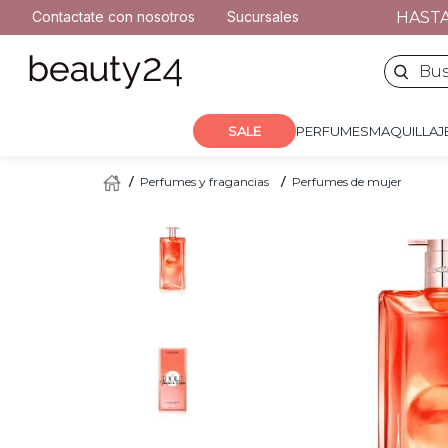
2
.
moschino
AS MAYORES A $100.000
HAST
Contactate con nosotros
Sucursales
PERFUMES
MAQUILLA
3
.
naj oleari
Buscar 
4
.
cher
5
.
versace
SALE
PERFUMES
MAQUILLAJ
Perfumes y fragancias
Perfumes de mujer