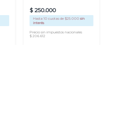
$
250
.
000
$
375
.
Hasta
10
cuotas de $
25.000
sin
Hasta
1
interés
interés
Precio sin impuestos nacionales
Precio si
$ 206.612
$ 309.917
AGREGAR