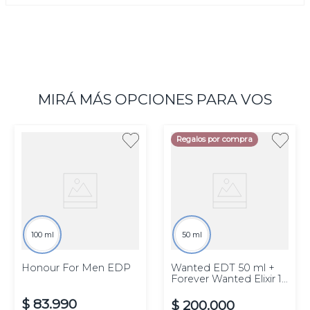
MIRÁ MÁS OPCIONES PARA VOS
Regalos por compra
100 ml
50 ml
Honour For Men EDP
Wanted EDT 50 ml +
Forever Wanted Elixir 10
ml
$
83
.
990
$
200
.
000