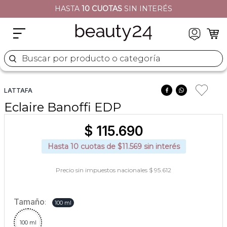
HASTA
10 CUOTAS
SIN INTERÉS
2
.
moschino
3
.
naj oleari
4
.
cher
Buscar por producto o categoría
5
.
versace
LATTAFA
Eclaire Banoffi EDP
$
115
.
690
Hasta
10
cuotas de $
11.569
sin interés
Precio sin impuestos nacionales $ 95.612
Tamaño
:
100 ml
100 ml