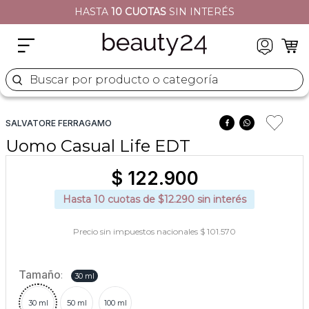
HASTA
10 CUOTAS
SIN INTERÉS
2
.
moschino
3
.
naj oleari
4
.
cher
Buscar por producto o categoría
5
.
versace
SALVATORE FERRAGAMO
Uomo Casual Life EDT
$
122
.
900
Hasta
10
cuotas de $
12.290
sin interés
Precio sin impuestos nacionales $ 101.570
Tamaño
:
30 ml
30 ml
50 ml
100 ml