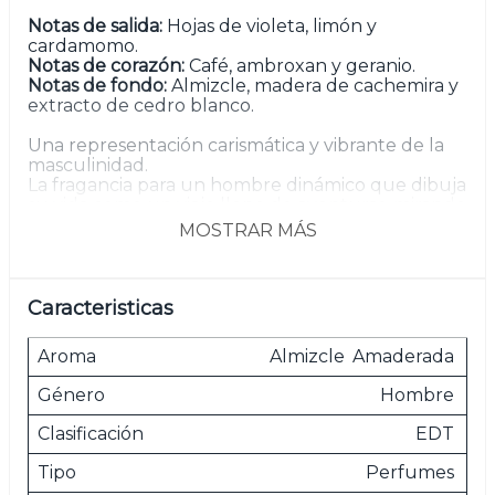
Notas de salida:
Hojas de violeta, limón y
cardamomo.
Notas de corazón:
Café, ambroxan y geranio.
Notas de fondo:
Almizcle, madera de cachemira y
extracto de cedro blanco.
Una representación carismática y vibrante de la
masculinidad.
La fragancia para un hombre dinámico que dibuja
su vida como un viaje lleno de aventuras, mirando
hacia adelante con confianza y entusiasmo.
MOSTRAR MÁS
Las imágenes son meramente ilustrativas.
Caracteristicas
Aroma
Almizcle
Amaderada
Género
Hombre
Clasificación
EDT
Tipo
Perfumes