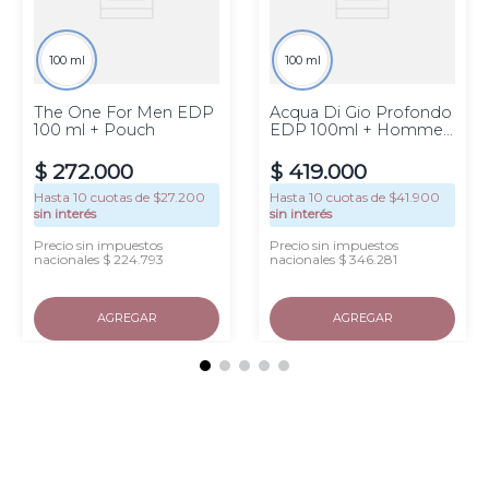
100 ml
100 ml
The One For Men EDP
Acqua Di Gio Profondo
100 ml + Pouch
EDP 100ml + Homme
EDT 15ml
$
272
.
000
$
419
.
000
Hasta
10
cuotas de $
27.200
Hasta
10
cuotas de $
41.900
sin interés
sin interés
Precio sin impuestos
Precio sin impuestos
nacionales $ 224.793
nacionales $ 346.281
AGREGAR
AGREGAR