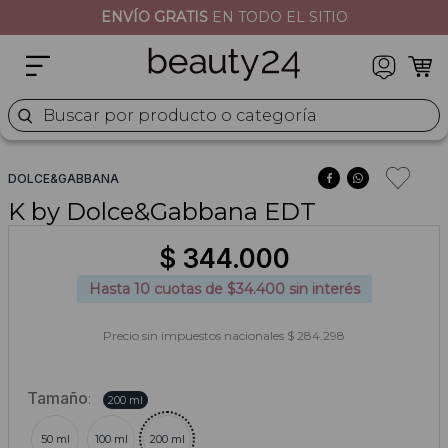
HASTA
10 CUOTAS
SIN INTERÉS
2
.
moschino
3
.
naj oleari
4
.
cher
Buscar por producto o categoría
5
.
versace
DOLCE&GABBANA
K by Dolce&Gabbana EDT
$
344
.
000
Hasta
10
cuotas de $
34.400
sin interés
Precio sin impuestos nacionales $ 284.298
Tamaño
:
200 ml
50 ml
100 ml
200 ml