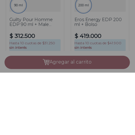
90 ml
200 ml
Guilty Pour Homme
Eros Energy EDP 200
EDP 90 ml + Male
ml + Bolso
Pouch
$
312
.
500
$
419
.
000
Hasta
10
cuotas de $
31.250
Hasta
10
cuotas de $
41.900
sin interés
sin interés
Precio sin impuestos
Precio sin impuestos
nacionales $ 258.264
nacionales $ 346.281
agregar al carrito
AGREGAR
AGREGAR
Nuestras Redes