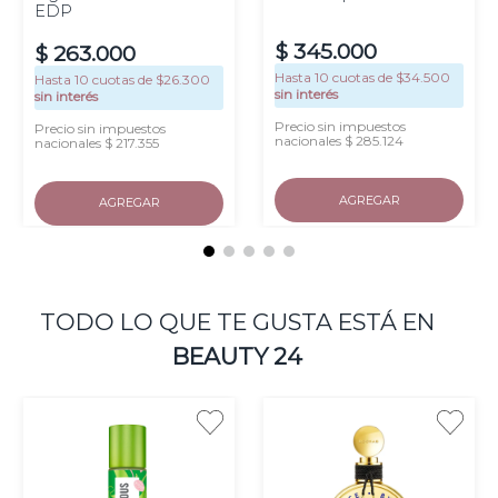
EDP
$
345
.
000
$
263
.
000
Hasta
10
cuotas de $
34.500
Hasta
10
cuotas de $
26.300
sin interés
sin interés
Precio sin impuestos
Precio sin impuestos
nacionales $ 285.124
nacionales $ 217.355
AGREGAR
AGREGAR
TODO LO QUE TE GUSTA ESTÁ EN
BEAUTY 24