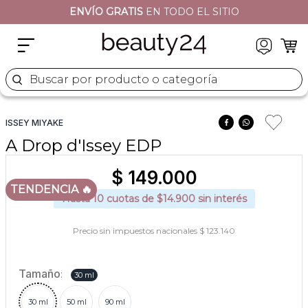
ENVÍO GRATIS
EN TODO EL SITIO
2
.
sets
3
.
naj oleari
4
.
cher
Buscar por producto o categoría
5
.
versace
ISSEY MIYAKE
A Drop d'Issey EDP
$
149
.
000
TENDENCIA 🔥
Hasta
10
cuotas de $
14.900
sin interés
Precio sin impuestos nacionales $ 123.140
Tamaño
:
30 ml
30 ml
50 ml
90 ml