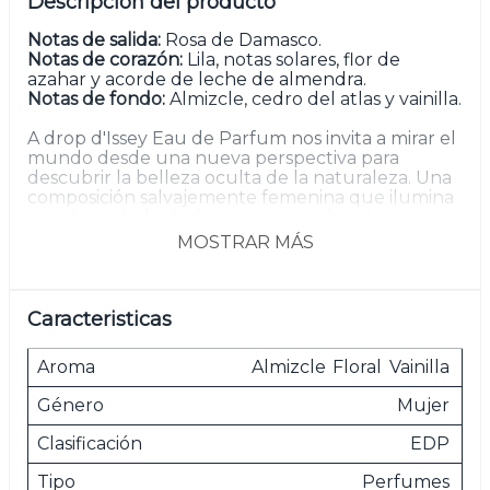
Descripción del producto
Notas de salida:
Rosa de Damasco.
Notas de corazón:
Lila, notas solares, flor de
azahar y acorde de leche de almendra.
Notas de fondo:
Almizcle, cedro del atlas y vainilla.
A drop d'Issey Eau de Parfum nos invita a mirar el
mundo desde una nueva perspectiva para
descubrir la belleza oculta de la naturaleza. Una
composición salvajemente femenina que ilumina
nuestro estado de ánimo: un envolvente rastro
solar de lila con una nota almizclada y un toque
MOSTRAR MÁS
de leche de almendras. Seguimos el viaje de una
gota por la naturaleza.
En las notas de salida, la rosa de Damasco aporta
Caracteristicas
una faceta floral pura. En el corazón de la
fragancia, la lila se ve realzada por una nota de
Aroma
Almizcle
Floral
Vainilla
flor de azahar de origen ético y un acorde de
leche de almendra. En las notas de fondo, un
Género
Mujer
acorde almizclado se une a la madera de cedro
reciclada y a la vainillina para completar la estela
Clasificación
EDP
olfativa.
Tipo
Perfumes