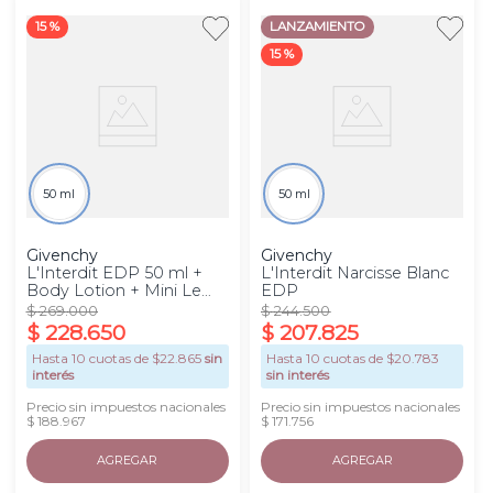
15 %
LANZAMIENTO
15 %
50 ml
50 ml
Givenchy
Givenchy
L'Interdit EDP 50 ml +
L'Interdit Narcisse Blanc
Body Lotion + Mini Le
EDP
Rouge Set
$
269
.
000
$
244
.
500
$
228
.
650
$
207
.
825
Hasta
10
cuotas de $
22.865
sin
Hasta
10
cuotas de $
20.783
interés
sin interés
Precio sin impuestos nacionales
Precio sin impuestos nacionales
$ 188.967
$ 171.756
AGREGAR
AGREGAR