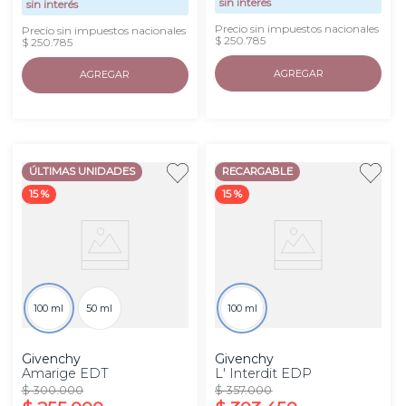
sin interés
sin interés
Precio sin impuestos nacionales
Precio sin impuestos nacionales
$ 250.785
$ 250.785
AGREGAR
AGREGAR
ÚLTIMAS UNIDADES
RECARGABLE
15 %
15 %
100 ml
50 ml
100 ml
Givenchy
Givenchy
Amarige EDT
L' Interdit EDP
$
300
.
000
$
357
.
000