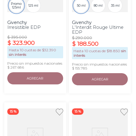
Promo
125 ml
50 ml
80 ml
35 ml
125ml
Givenchy
Givenchy
Irresistible EDP
L'Interdit Rouge Ultime
EDP
$
395
.
000
$
290
.
000
$
323
.
900
$
188
.
500
Hasta
10
cuotas de $
32.390
Hasta
10
cuotas de $
18.850
sin
sin interés
interés
Precio sin impuestos nacionales
Precio sin impuestos nacionales
$ 267.686
$ 155.785
AGREGAR
AGREGAR
15 %
15 %