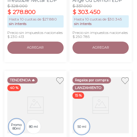
Irresistible Nectar EDP
Ange Ou Démon EDP
$
328
.
000
$
357
.
000
$
278
.
800
$
303
.
450
Hasta
10
cuotas de $
27.880
Hasta
10
cuotas de $
30.345
sin interés
sin interés
Precio sin impuestos nacionales
Precio sin impuestos nacionales
$ 230.413
$ 250.785
AGREGAR
AGREGAR
TENDENCIA 🔥
Regalos por compra
40 %
LANZAMIENTO
15 %
Promo
80 ml
50 ml
80ml