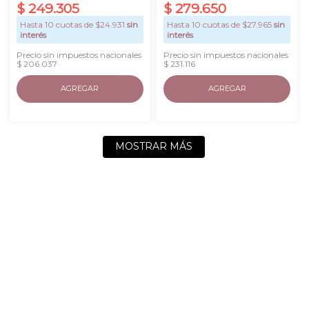
$
249
.
305
$
279
.
650
Hasta
10
cuotas de $
24.931
sin
Hasta
10
cuotas de $
27.965
sin
interés
interés
Precio sin impuestos nacionales
Precio sin impuestos nacionales
$ 206.037
$ 231.116
AGREGAR
AGREGAR
MOSTRAR MÁS