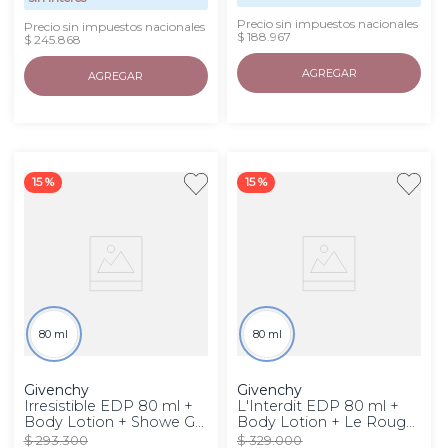
Precio sin impuestos nacionales
Precio sin impuestos nacionales
$ 188.967
$ 245.868
AGREGAR
AGREGAR
15 %
15 %
80 ml
80 ml
Givenchy
Givenchy
Irresistible EDP 80 ml +
L'Interdit EDP 80 ml +
Body Lotion + Showe Gel
Body Lotion + Le Rouge
Set
Interdit Set
$
293
.
300
$
329
.
000