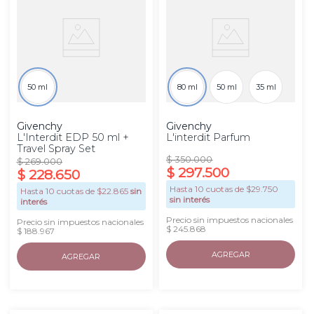
50 ml
80 ml
50 ml
35 ml
Givenchy
Givenchy
L'Interdit EDP 50 ml +
L'interdit Parfum
Travel Spray Set
$
350
.
000
$
269
.
000
$
297
.
500
$
228
.
650
Hasta
10
cuotas de $
29.750
Hasta
10
cuotas de $
22.865
sin
sin interés
interés
Precio sin impuestos nacionales
Precio sin impuestos nacionales
$ 245.868
$ 188.967
AGREGAR
AGREGAR