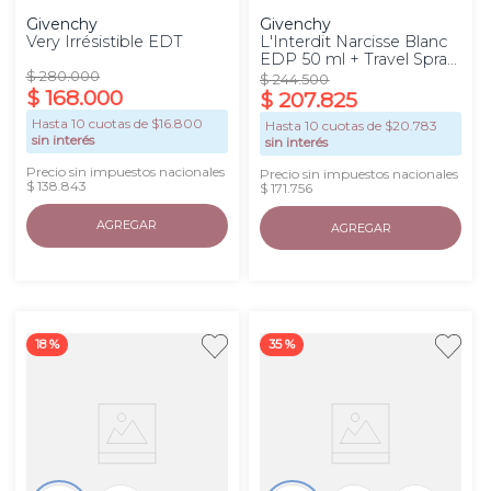
Givenchy
Givenchy
Very Irrésistible EDT
L'Interdit Narcisse Blanc
EDP 50 ml + Travel Spray
L’Interdit EDP Rouge 12,5
$
280
.
000
$
244
.
500
$
168
.
000
ml
$
207
.
825
Hasta
10
cuotas de $
16.800
Hasta
10
cuotas de $
20.783
sin interés
sin interés
Precio sin impuestos nacionales
Precio sin impuestos nacionales
$ 138.843
$ 171.756
AGREGAR
AGREGAR
18 %
35 %