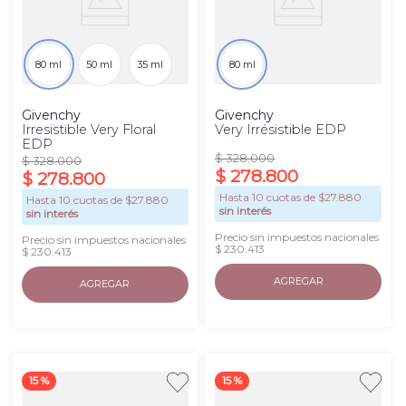
80 ml
50 ml
35 ml
80 ml
Givenchy
Givenchy
Irresistible Very Floral
Very Irrésistible EDP
EDP
$
328
.
000
$
328
.
000
$
278
.
800
$
278
.
800
Hasta
10
cuotas de $
27.880
Hasta
10
cuotas de $
27.880
sin interés
sin interés
Precio sin impuestos nacionales
Precio sin impuestos nacionales
$ 230.413
$ 230.413
AGREGAR
AGREGAR
15 %
15 %