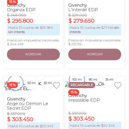
15 %
Givenchy
Givenchy
Organza EDP
L'Interdit EDP
$
348
.
000
$
329
.
000
$
295
.
800
$
279
.
650
Hasta
10
cuotas de $
29.580
Hasta
10
cuotas de $
27.965
sin
sin interés
interés
Precio sin impuestos nacionales
Precio sin impuestos nacionales
$ 244.463
$ 231.116
AGREGAR
AGREGAR
100 ml
80 ml
35 ml
100 ml
50 ml
30 ml
15 %
RECARGABLE
15 %
Givenchy
Givenchy
Irresistible EDP
Ange ou Démon Le
Secret EDP
$
357
.
000
$
357
.
000
$
303
.
450
$
303
.
450
Hasta
10
cuotas de $
30.345
Hasta
10
cuotas de $
30.345