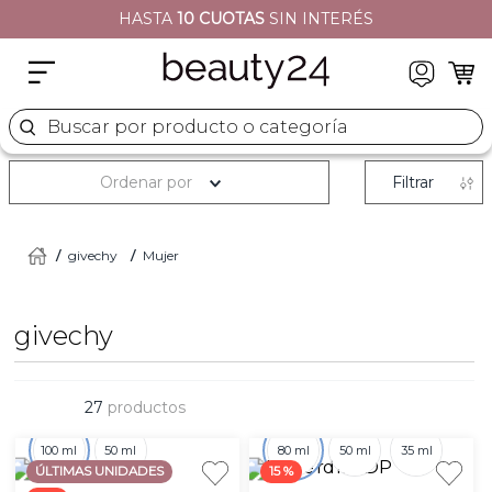
HASTA
10 CUOTAS
SIN INTERÉS
2
.
moschino
3
.
naj oleari
4
.
cher
Buscar por producto o categoría
5
.
versace
Ordenar por
Filtrar
givechy
Mujer
givechy
27
productos
100 ml
50 ml
80 ml
50 ml
35 ml
ÚLTIMAS UNIDADES
15 %