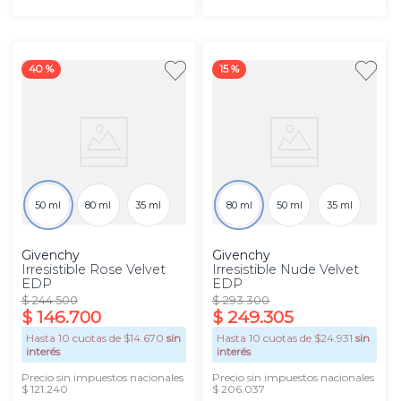
40 %
15 %
50 ml
80 ml
35 ml
80 ml
50 ml
35 ml
Givenchy
Givenchy
Irresistible Rose Velvet
Irresistible Nude Velvet
EDP
EDP
$
244
.
500
$
293
.
300
$
146
.
700
$
249
.
305
Hasta
10
cuotas de $
14.670
sin
Hasta
10
cuotas de $
24.931
sin
interés
interés
Precio sin impuestos nacionales
Precio sin impuestos nacionales
$ 121.240
$ 206.037