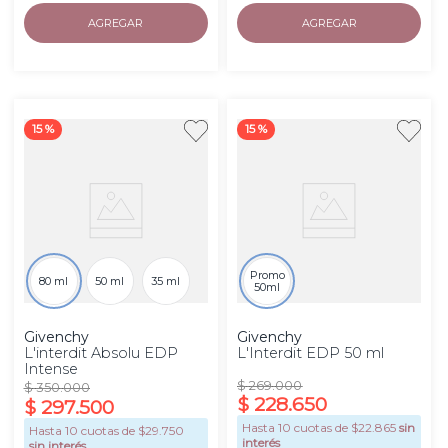
AGREGAR
AGREGAR
15 %
15 %
Promo
80 ml
50 ml
35 ml
50ml
Givenchy
Givenchy
L'interdit Absolu EDP
L'Interdit EDP 50 ml
Intense
$
269
.
000
$
350
.
000
$
228
.
650
$
297
.
500
Hasta
10
cuotas de $
22.865
sin
Hasta
10
cuotas de $
29.750
interés
sin interés