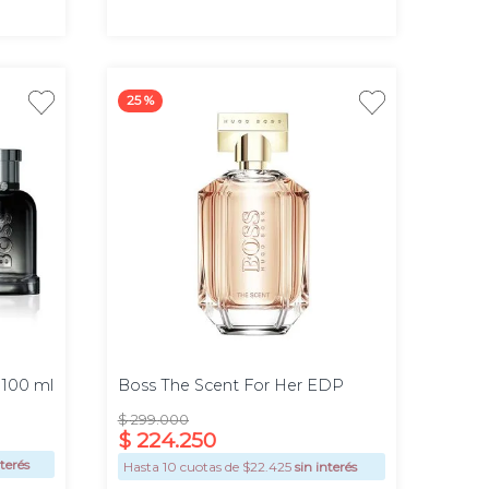
25 %
Promo
100
100ml
ml
 100 ml
Boss The Scent For Her EDP
$
299
.
000
$
224
.
250
nterés
Hasta
10
cuotas de $
22.425
sin interés