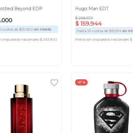
Bottled Beyond EDP
Hugo Man EDT
$
266
.
573
5
.
000
$
159
.
944
0
cuotas de $
29.500
sin interés
Hasta
10
cuotas de $
15.994
sin in
in impuestos nacionales $ 243.802
Precio sin impuestos nacionales $ 
AGREGAR
AGREGAR
47 %