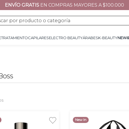
ENVÍO GRATIS
EN COMPRAS MAYORES A $100.000
JE
TRATAMIENTO
CAPILARES
ÁRABES
K-BEAUTY
NEW&NOW
REGALOS 
por producto o categoría
E
TRATAMIENTO
CAPILARES
ELECTRO BEAUTY
ÁRABES
K-BEAUTY
NEW
Boss
os
New In