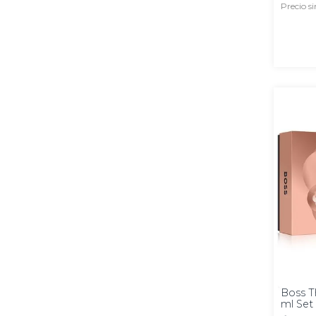
Precio s
100
ml
Boss T
ml Set