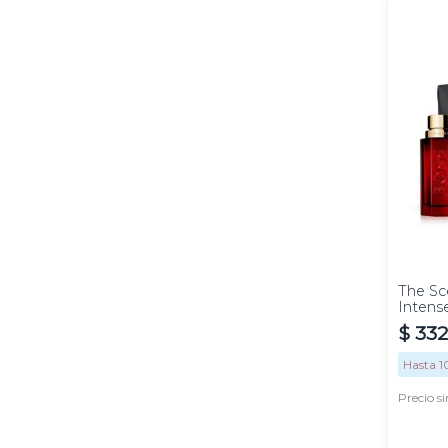
100
ml
The Sc
Intens
$
332
Hasta
1
Precio s