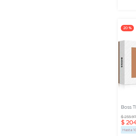
20 %
Promo
100ml
Boss T
$
255
.
9
$
20
Hasta
1