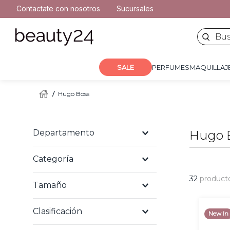
2
.
moschino
Contactate con nosotros
Sucursales
PERFUMES
MAQUILLA
3
.
naj oleari
Buscar 
4
.
cher
5
.
versace
SALE
PERFUMES
MAQUILLAJ
Hugo Boss
Departamento
Hugo 
Categoría
Perfumes y fragancias
32
product
Tamaño
Perfumes de hombre
Perfumes de mujer
Clasificación
New In
50 ml