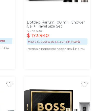
100
ml
Bottled Parfum 100 ml + Shower
Gel + Travel Size Set
$
267
.
600
$
173
.
940
erés
Hasta
10
cuotas de $
17.394
sin interés
 96.184
Precio sin impuestos nacionales $ 143.752
AGREGAR