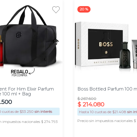
20 %
Promo
100ml
ent For Him Elixir Parfum
Boss Bottled Parfum 100 m
e 100 ml + Bag
$
267
.
600
.
500
$
214
.
080
0
cuotas de $
33.250
sin interés
Hasta
10
cuotas de $
21.408
sin in
Precio sin impuestos nacionales $
in impuestos nacionales $ 274.793
AGREGAR
AGREGAR