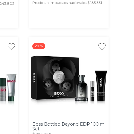
Precio sin impuestos nacionales $ 185.331
$ 243.802
AGREGAR
20 %
100
ml
Boss Bottled Beyond EDP 100 ml
Set