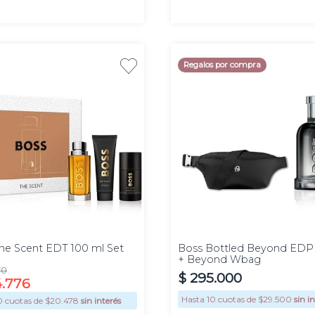
Regalos por compra
100
ml
he Scent EDT 100 ml Set
Boss Bottled Beyond EDP
+ Beyond Wbag
70
$
295
.
000
4
.
776
Hasta
10
cuotas de $
29.500
sin i
0
cuotas de $
20.478
sin interés