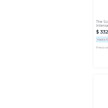
100
ml
The Sc
Intens
$
332
Hasta
1
Precio s