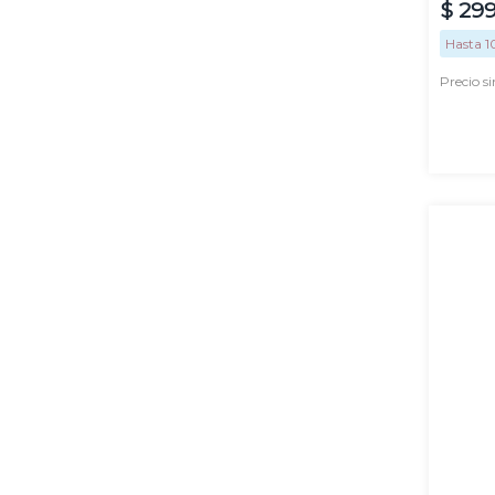
$
29
Hasta
1
Precio s
100
ml