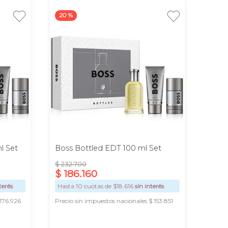
20 %
Promo
100ml
l Set
Boss Bottled EDT 100 ml Set
$
232
.
700
$
186
.
160
terés
Hasta
10
cuotas de $
18.616
sin interés
 176.926
Precio sin impuestos nacionales $ 153.851
AGREGAR