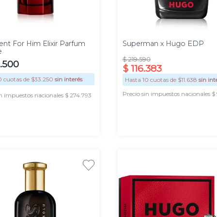
Promo
125ml
ent For Him Elixir Parfum
Superman x Hugo EDP
e
$
219
.
590
.
500
$
116
.
383
0
cuotas de $
33.250
sin interés
Hasta
10
cuotas de $
11.638
sin int
Precio sin impuestos nacionales $
in impuestos nacionales $ 274.793
AGREGAR
AGREGAR