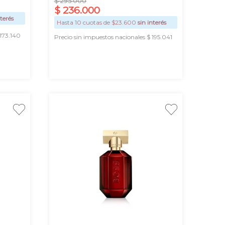
$
295
.
000
$
236
.
000
nterés
Hasta
10
cuotas de $
23.600
sin interés
 173.140
Precio sin impuestos nacionales $ 195.041
AGREGAR
50 ml