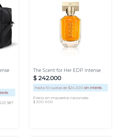
50 ml
ense
The Scent for Her EDP Intense
$
242
.
000
Hasta
10
cuotas de $
24.200
sin interés
terés
Precio sin impuestos nacionales
$ 200.000
 229.587
AGREGAR