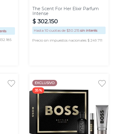
The Scent For Her Elixir Parfum
Intense
$
302
.
150
Hasta
10
cuotas de $
30.215
sin interés
terés
132.185
Precio sin impuestos nacionales $ 249.711
AGREGAR
EXCLUSIVO
35 %