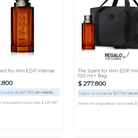
100
ml
ent for Him EDP Intense
The Scent for Him EDP Int
100 ml + Bag
7
.
800
$
277
.
800
0
cuotas de $
27.780
sin interés
Hasta
10
cuotas de $
27.780
sin in
in impuestos nacionales $ 229.587
Precio sin impuestos nacionales $
AGREGAR
AGREGAR