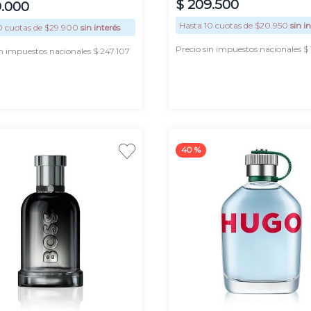
$
209
.
500
9
.
000
Hasta
10
cuotas de $
20.950
sin i
0
cuotas de $
29.900
sin interés
Precio sin impuestos nacionales $
in impuestos nacionales $ 247.107
AGREGAR
AGREGAR
40 %
Promo
200
125
200ml
ml
ml