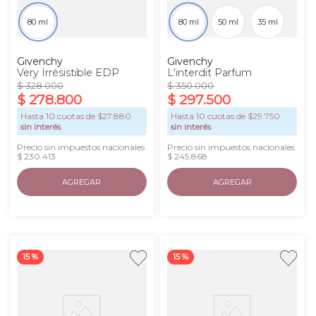
80 ml
80 ml
50 ml
35 ml
Givenchy
Givenchy
Very Irrésistible EDP
L'interdit Parfum
$
328
.
000
$
350
.
000
$
278
.
800
$
297
.
500
Hasta
10
cuotas de $
27.880
Hasta
10
cuotas de $
29.750
sin interés
sin interés
Precio sin impuestos nacionales
Precio sin impuestos nacionales
$ 230.413
$ 245.868
AGREGAR
AGREGAR
15 %
15 %