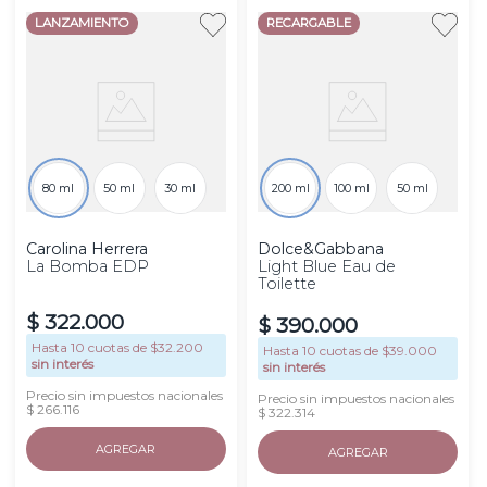
LANZAMIENTO
RECARGABLE
80 ml
50 ml
30 ml
200 ml
100 ml
50 ml
Carolina Herrera
Dolce&Gabbana
La Bomba EDP
Light Blue Eau de
Toilette
$
322
.
000
$
390
.
000
Hasta
10
cuotas de $
32.200
Hasta
10
cuotas de $
39.000
sin interés
sin interés
Precio sin impuestos nacionales
Precio sin impuestos nacionales
$ 266.116
$ 322.314
AGREGAR
AGREGAR