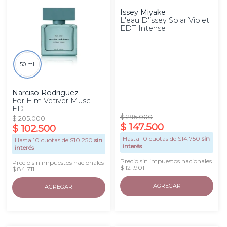
Issey Miyake
L'eau D'issey Solar Violet
EDT Intense
50 ml
Narciso Rodriguez
For Him Vetiver Musc
EDT
$
295
.
000
$
205
.
000
$
147
.
500
$
102
.
500
Hasta
10
cuotas de $
14.750
sin
Hasta
10
cuotas de $
10.250
sin
interés
interés
Precio sin impuestos nacionales
Precio sin impuestos nacionales
$ 121.901
$ 84.711
AGREGAR
AGREGAR