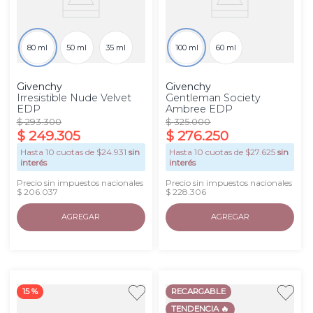
80 ml
50 ml
35 ml
100 ml
60 ml
Givenchy
Givenchy
Irresistible Nude Velvet
Gentleman Society
EDP
Ambree EDP
$
293
.
300
$
325
.
000
$
249
.
305
$
276
.
250
Hasta
10
cuotas de $
24.931
sin
Hasta
10
cuotas de $
27.625
sin
interés
interés
Precio sin impuestos nacionales
Precio sin impuestos nacionales
$ 206.037
$ 228.306
AGREGAR
AGREGAR
15 %
RECARGABLE
TENDENCIA 🔥