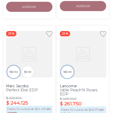
AGREGAR
AGREGAR
25 %
25 %
100 ml
50 ml
100 ml
Marc Jacobs
Lancome
Perfect Elixir EDP
Idôle Peach'N Roses
EDP
$
325
.
500
$
349
.
000
$
244
.
125
$
261
.
750
Hasta
10
cuotas de $
24.413
sin
Hasta
10
cuotas de $
26.175
sin
interés