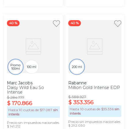
40 %
40 %
Promo
100 ml
200 ml
100ml
Marc Jacobs
Rabanne
Daisy Wild Eau So
Million Gold Intense EDP
Intense
$
588
.
927
$
284
.
777
$
353
.
356
$
170
.
866
Hasta
10
cuotas de $
35.336
sin
Hasta
10
cuotas de $
17.087
sin
interés
interés
Precio sin impuestos nacionales
Precio sin impuestos nacionales
$ 292.030
$ 141.212