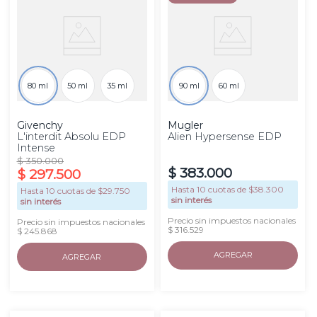
80 ml
50 ml
35 ml
90 ml
60 ml
Givenchy
Mugler
L'interdit Absolu EDP
Alien Hypersense EDP
Intense
$
350
.
000
$
383
.
000
$
297
.
500
Hasta
10
cuotas de $
38.300
Hasta
10
cuotas de $
29.750
sin interés
sin interés
Precio sin impuestos nacionales
Precio sin impuestos nacionales
$ 316.529
$ 245.868
AGREGAR
AGREGAR