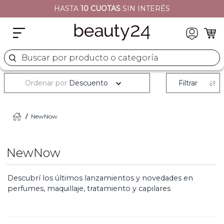
HASTA
10 CUOTAS
SIN INTERÉS
2
.
moschino
3
.
naj oleari
4
.
cher
Buscar por producto o categoría
5
.
versace
Ordenar por
Descuento
Filtrar
NewNow
NewNow
Descubrí los últimos lanzamientos y novedades en
perfumes, maquillaje, tratamiento y capilares