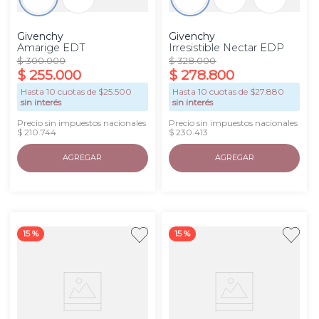
Givenchy
Givenchy
Amarige EDT
Irresistible Nectar EDP
$
300
.
000
$
328
.
000
$
255
.
000
$
278
.
800
Hasta
10
cuotas de $
25.500
Hasta
10
cuotas de $
27.880
sin interés
sin interés
Precio sin impuestos nacionales
Precio sin impuestos nacionales
$ 210.744
$ 230.413
AGREGAR
AGREGAR
15 %
15 %