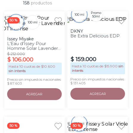
158
productos
Promo
100 ml
50ml
50 %
50 ml
100 ml
DKNY
Be Extra Delicious EDP
Issey Miyake
L'Eau d'Issey Pour
Homme Solar Lavender
EDT Intense
$
212
.
000
$
159
.
000
$
106
.
000
Hasta
10
cuotas de $
15.900
sin
Hasta
10
cuotas de $
10.600
interés
sin interés
Precio sin impuestos nacionales
Precio sin impuestos nacionales
$ 131.405
$ 87.603
AGREGAR
AGREGAR
100 ml
50 %
50 %