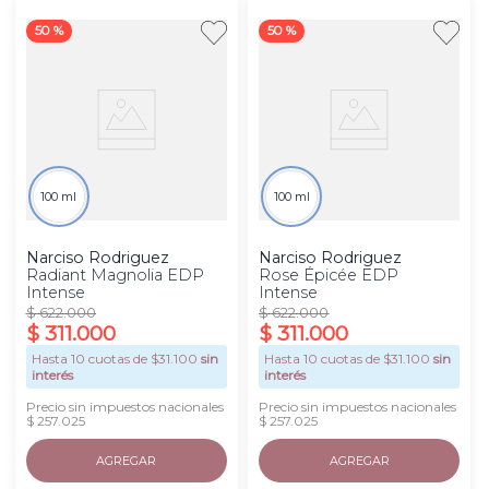
50 %
50 %
100 ml
100 ml
Narciso Rodriguez
Narciso Rodriguez
Radiant Magnolia EDP
Rose Épicée EDP
Intense
Intense
$
622
.
000
$
622
.
000
$
311
.
000
$
311
.
000
Hasta
10
cuotas de $
31.100
sin
Hasta
10
cuotas de $
31.100
sin
interés
interés
Precio sin impuestos nacionales
Precio sin impuestos nacionales
$ 257.025
$ 257.025
AGREGAR
AGREGAR