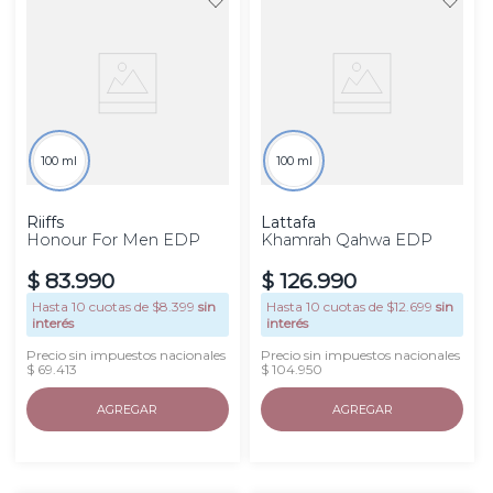
100 ml
100 ml
Riiffs
Lattafa
Honour For Men EDP
Khamrah Qahwa EDP
$
83
.
990
$
126
.
990
Hasta
10
cuotas de $
8.399
sin
Hasta
10
cuotas de $
12.699
sin
interés
interés
Precio sin impuestos nacionales
Precio sin impuestos nacionales
$ 69.413
$ 104.950
AGREGAR
AGREGAR