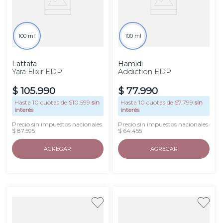
100 ml
100 ml
Lattafa
Hamidi
Yara Elixir EDP
Addiction EDP
$
105
.
990
$
77
.
990
Hasta
10
cuotas de $
10.599
sin
Hasta
10
cuotas de $
7.799
sin
interés
interés
Precio sin impuestos nacionales
Precio sin impuestos nacionales
$ 87.595
$ 64.455
AGREGAR
AGREGAR