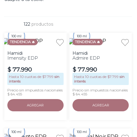
122
productos
100 ml
100 ml
TENDENCIA 🔥
TENDENCIA 🔥
Hamidi
Hamidi
Imensity EDP
Admire EDP
$
77
.
990
$
77
.
990
Hasta
10
cuotas de $
7.799
sin
Hasta
10
cuotas de $
7.799
sin
interés
interés
Precio sin impuestos nacionales
Precio sin impuestos nacionales
$ 64.455
$ 64.455
AGREGAR
AGREGAR
100 ml
100 ml