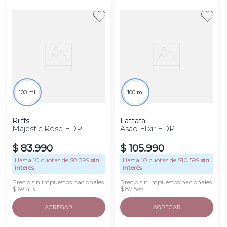
100 ml
100 ml
Riiffs
Lattafa
Majestic Rose EDP
Asad Elixir EDP
$
83
.
990
$
105
.
990
Hasta
10
cuotas de $
8.399
sin
Hasta
10
cuotas de $
10.599
sin
interés
interés
Precio sin impuestos nacionales
Precio sin impuestos nacionales
$ 69.413
$ 87.595
AGREGAR
AGREGAR