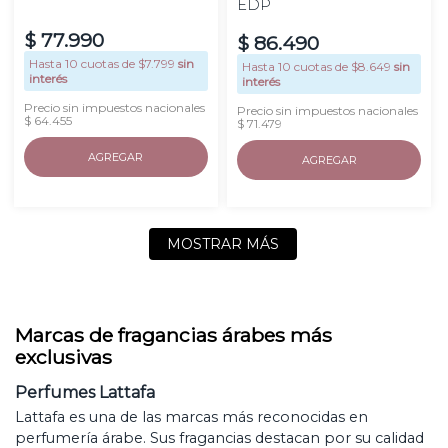
EDP
$
77
.
990
$
86
.
490
Hasta
10
cuotas de $
7.799
sin
Hasta
10
cuotas de $
8.649
sin
interés
interés
Precio sin impuestos nacionales
Precio sin impuestos nacionales
$ 64.455
$ 71.479
AGREGAR
AGREGAR
MOSTRAR MÁS
Marcas de fragancias árabes más
exclusivas
Perfumes Lattafa
Lattafa es una de las marcas más reconocidas en
perfumería árabe. Sus fragancias destacan por su calidad