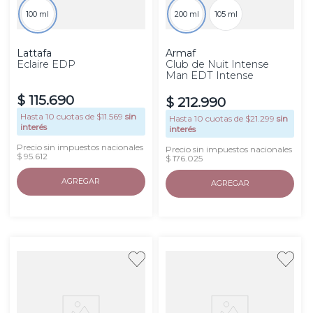
100 ml
200 ml
105 ml
Lattafa
Armaf
Eclaire EDP
Club de Nuit Intense
Man EDT Intense
$
115
.
690
$
212
.
990
Hasta
10
cuotas de $
11.569
sin
Hasta
10
cuotas de $
21.299
sin
interés
interés
Precio sin impuestos nacionales
Precio sin impuestos nacionales
$ 95.612
$ 176.025
AGREGAR
AGREGAR