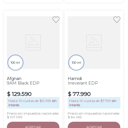
100 ml
100 ml
Afgnan
Hamidi
9AM Black EDP
Irreverant EDP
$
129
.
590
$
77
.
990
Hasta
10
cuotas de $
12.959
sin
Hasta
10
cuotas de $
7.799
sin
interés
interés
Precio sin impuestos nacionales
Precio sin impuestos nacionales
$ 107.099
$ 64.455
AGREGAR
AGREGAR