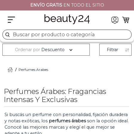
ENVÍO GRATIS
EN TODO EL SITIO
2
.
moschino
3
.
naj oleari
4
.
cher
Buscar por producto o categoría
5
.
versace
Ordenar por
Descuento
Filtrar
Perfumes Arabes
Perfumes Árabes: Fragancias
Intensas Y Exclusivas
Si buscás un perfume con personalidad, fijación duradera
y notas exóticas, los
perfumes árabes
son la opción ideal.
Conocé las mejores marcas y elegí el que mejor se
adapte a tu estilo.