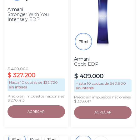
Armani
Stronger With You
Intensely EDP
75 ml
Armani
Code EDP
$
409
.
000
$
327
.
200
$
409
.
000
Hasta
10
cuotas de $
32.720
Hasta
10
cuotas de $
40.900
sin interés
sin interés
Precio sin impuestos nacionales
Precio sin impuestos nacionales
$ 270.413
$ 338.017
AGREGAR
AGREGAR
90 ml
50 ml
30 ml