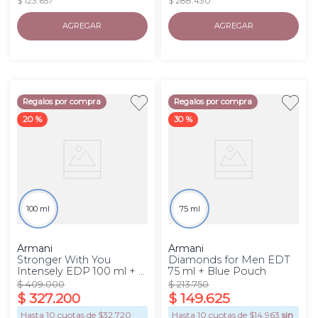
$ 123.657
$ 288.430
AGREGAR
AGREGAR
Regalos por compra
Regalos por compra
20 %
30 %
100 ml
75 ml
Armani
Armani
Stronger With You
Diamonds for Men EDT
Intensely EDP 100 ml + 2
75 ml + Blue Pouch
Minitallas
$
409
.
000
$
213
.
750
$
327
.
200
$
149
.
625
Hasta
10
cuotas de $
32.720
Hasta
10
cuotas de $
14.963
sin