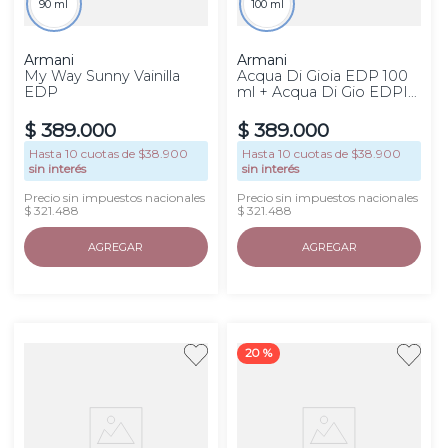
90 ml
100 ml
Armani
Armani
My Way Sunny Vainilla
Acqua Di Gioia EDP 100
EDP
ml + Acqua Di Gio EDPI
10 ml
$
389
.
000
$
389
.
000
Hasta
10
cuotas de $
38.900
Hasta
10
cuotas de $
38.900
sin interés
sin interés
Precio sin impuestos nacionales
Precio sin impuestos nacionales
$ 321.488
$ 321.488
AGREGAR
AGREGAR
20 %