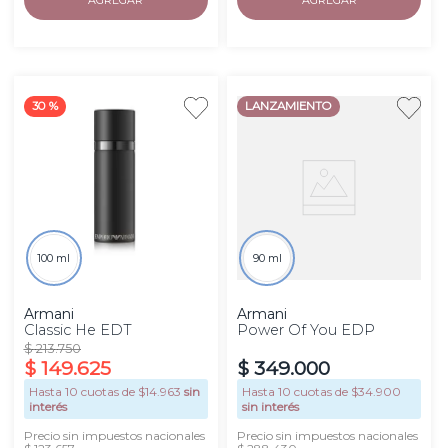
30 %
LANZAMIENTO
100 ml
90 ml
Armani
Armani
Classic He EDT
Power Of You EDP
$
213
.
750
$
149
.
625
$
349
.
000
Hasta
10
cuotas de $
14.963
sin
Hasta
10
cuotas de $
34.900
interés
sin interés
Precio sin impuestos nacionales
Precio sin impuestos nacionales