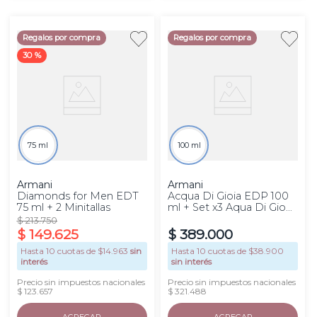
Regalos por compra
Regalos por compra
30 %
75 ml
100 ml
Armani
Armani
Diamonds for Men EDT
Acqua Di Gioia EDP 100
75 ml + 2 Minitallas
ml + Set x3 Aqua Di Gio
15 ml
$
213
.
750
$
149
.
625
$
389
.
000
Hasta
10
cuotas de $
14.963
sin
Hasta
10
cuotas de $
38.900
interés
sin interés
Precio sin impuestos nacionales
Precio sin impuestos nacionales
$ 123.657
$ 321.488
AGREGAR
AGREGAR