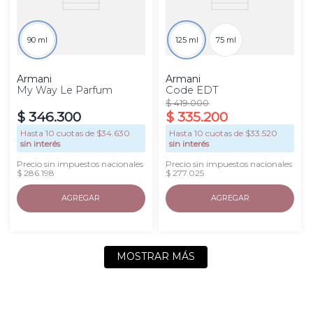
90 ml
125 ml
75 ml
Armani
Armani
My Way Le Parfum
Code EDT
$
419
.
000
$
346
.
300
$
335
.
200
Hasta
10
cuotas de $
34.630
Hasta
10
cuotas de $
33.520
sin interés
sin interés
Precio sin impuestos nacionales
Precio sin impuestos nacionales
$ 286.198
$ 277.025
AGREGAR
AGREGAR
MOSTRAR MÁS