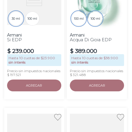
30 ml
100 ml
100 ml
100 ml
Armani
Armani
Si EDP
Acqua Di Gioia EDP
$
239
.
000
$
389
.
000
Hasta
10
cuotas de $
23.900
Hasta
10
cuotas de $
38.900
sin interés
sin interés
Precio sin impuestos nacionales
Precio sin impuestos nacionales
$ 197.521
$ 321.488
AGREGAR
AGREGAR