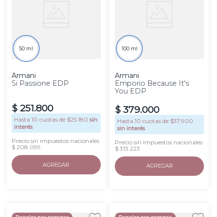
50 ml
100 ml
Armani
Armani
Si Passione EDP
Emporio Because It's
You EDP
$
251
.
800
$
379
.
000
Hasta
10
cuotas de $
25.180
sin
Hasta
10
cuotas de $
37.900
interés
sin interés
Precio sin impuestos nacionales
Precio sin impuestos nacionales
$ 208.099
$ 313.223
AGREGAR
AGREGAR