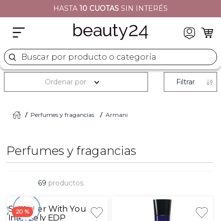
HASTA
10 CUOTAS
SIN INTERÉS
2
.
moschino
3
.
naj oleari
4
.
cher
Buscar por producto o categoría
5
.
versace
Ordenar por
Filtrar
Perfumes y fragancias
Armani
Perfumes y fragancias
69
productos
100 ml
20 %