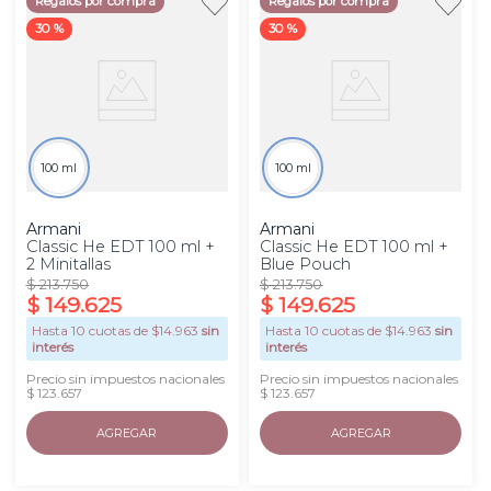
Regalos por compra
Regalos por compra
30 %
30 %
100 ml
100 ml
Armani
Armani
Classic He EDT 100 ml +
Classic He EDT 100 ml +
2 Minitallas
Blue Pouch
$
213
.
750
$
213
.
750
$
149
.
625
$
149
.
625
Hasta
10
cuotas de $
14.963
sin
Hasta
10
cuotas de $
14.963
sin
interés
interés
Precio sin impuestos nacionales
Precio sin impuestos nacionales
$ 123.657
$ 123.657
AGREGAR
AGREGAR