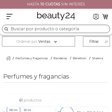
HASTA
10 CUOTAS
SIN INTERÉS
2
.
moschino
3
.
naj oleari
4
.
cher
Buscar por producto o categoría
5
.
versace
Ordenar por
Ventas
Filtrar
Perfumes y fragancias
Banderas
Benetton
Shakira
Perfumes y fragancias
61
productos
100 ml
50 ml