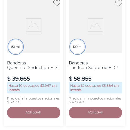
80 ml
100 ml
Banderas
Banderas
Queen of Seduction EDT
The Icon Supreme EDP
$
39
.
665
$
58
.
855
Hasta
10
cuotas de $
3.967
sin
Hasta
10
cuotas de $
5.886
sin
interés
interés
Precio sin impuestos nacionales
Precio sin impuestos nacionales
$ 32.781
$ 48.640
AGREGAR
AGREGAR