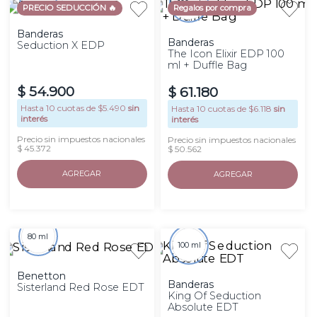
100 ml
PRECIO SEDUCCIÓN 🔥
Regalos por compra
Banderas
Banderas
Seduction X EDP
The Icon Elixir EDP 100
ml + Duffle Bag
$
54
.
900
$
61
.
180
Hasta
10
cuotas de $
5.490
sin
Hasta
10
cuotas de $
6.118
sin
interés
interés
Precio sin impuestos nacionales
Precio sin impuestos nacionales
$ 45.372
$ 50.562
AGREGAR
AGREGAR
80 ml
100 ml
Benetton
Banderas
Sisterland Red Rose EDT
King Of Seduction
Absolute EDT