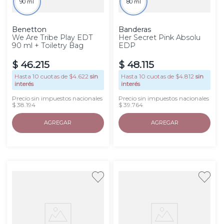
90 ml
80 ml
Benetton
Banderas
We Are Tribe Play EDT
Her Secret Pink Absolu
90 ml + Toiletry Bag
EDP
$
46
.
215
$
48
.
115
Hasta
10
cuotas de $
4.622
sin
Hasta
10
cuotas de $
4.812
sin
interés
interés
Precio sin impuestos nacionales
Precio sin impuestos nacionales
$ 38.194
$ 39.764
AGREGAR
AGREGAR