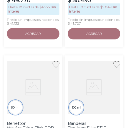
$
49
.
770
$
50
.
490
Hasta
10
cuotas de $
4.977
sin
Hasta
10
cuotas de $
5.049
sin
interés
interés
Precio sin impuestos nacionales
Precio sin impuestos nacionales
$ 41.132
$ 41.727
AGREGAR
AGREGAR
90 ml
100 ml
Benetton
Banderas
We Are Tribe Elixir EDP
The Icon Elixir EDP