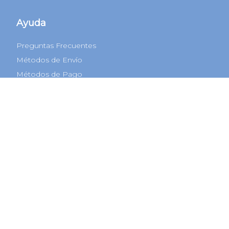
Ayuda
Preguntas Frecuentes
Métodos de Envío
Métodos de Pago
Cambios y Devoluciones
Términos y Condiciones
Defensa al consumidor CABA
COPREC
Botón de arrepentimiento
© 2022 Todos los derechos reservados