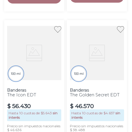
100 ml
100 ml
Banderas
Banderas
The Icon EDT
The Golden Secret EDT
$
56
.
430
$
46
.
570
Hasta
10
cuotas de $
5.643
sin
Hasta
10
cuotas de $
4.657
sin
interés
interés
Precio sin impuestos nacionales
Precio sin impuestos nacionales
$ 46.636
$ 38.488