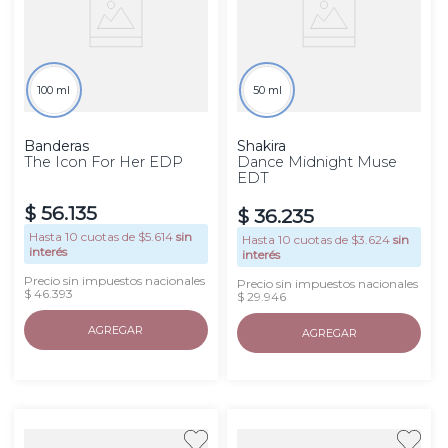
100 ml
50 ml
Banderas
Shakira
The Icon For Her EDP
Dance Midnight Muse
EDT
$
56
.
135
$
36
.
235
Hasta
10
cuotas de $
5.614
sin
Hasta
10
cuotas de $
3.624
sin
interés
interés
Precio sin impuestos nacionales
Precio sin impuestos nacionales
$ 46.393
$ 29.946
AGREGAR
AGREGAR