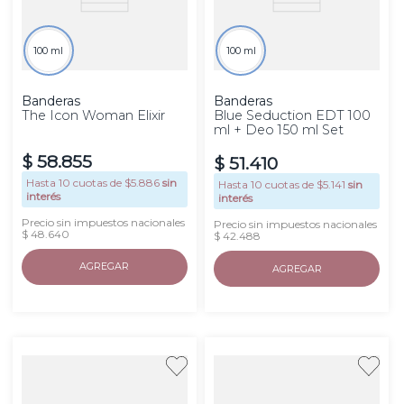
100 ml
100 ml
Banderas
Banderas
The Icon Woman Elixir
Blue Seduction EDT 100
ml + Deo 150 ml Set
$
58
.
855
$
51
.
410
Hasta
10
cuotas de $
5.886
sin
Hasta
10
cuotas de $
5.141
sin
interés
interés
Precio sin impuestos nacionales
Precio sin impuestos nacionales
$ 48.640
$ 42.488
AGREGAR
AGREGAR