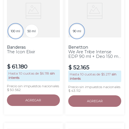
100 ml
50 ml
90 ml
Banderas
Benetton
The Icon Elixir
We Are Tribe Intense
EDP 90 ml + Deo 150 ml
Set
$
61
.
180
$
52
.
165
Hasta
10
cuotas de $
6.118
sin
Hasta
10
cuotas de $
5.217
sin
interés
interés
Precio sin impuestos nacionales
Precio sin impuestos nacionales
$ 50.562
$ 43.112
AGREGAR
AGREGAR