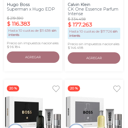
Hugo Boss
Calvin Klein
Superman x Hugo EDP
CK One Essence Parfum
Intense
$
219
.
590
$
334
.
458
$
116
.
383
$
177
.
263
Hasta
10
cuotas de $
11.638
sin
Hasta
10
cuotas de $
17.726
sin
interés
interés
Precio sin impuestos nacionales
Precio sin impuestos nacionales
$ 96.184
$ 146.498
AGREGAR
AGREGAR
20 %
20 %