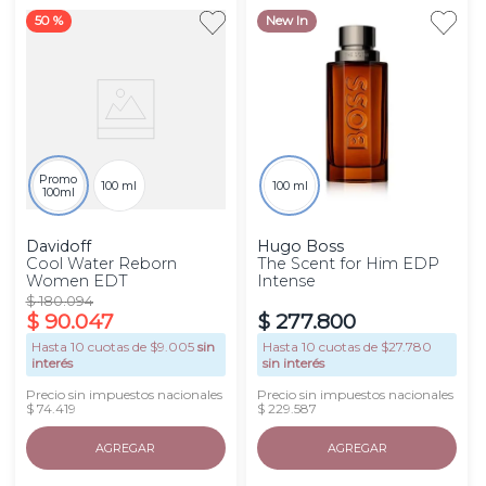
50 %
New In
Promo
100 ml
100 ml
100ml
Davidoff
Hugo Boss
Cool Water Reborn
The Scent for Him EDP
Women EDT
Intense
$
180
.
094
$
90
.
047
$
277
.
800
Hasta
10
cuotas de $
9.005
sin
Hasta
10
cuotas de $
27.780
interés
sin interés
Precio sin impuestos nacionales
Precio sin impuestos nacionales
$ 74.419
$ 229.587
AGREGAR
AGREGAR