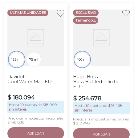
ÚLTIMAS UNIDADES
EXCLUSIVO
Tamaño XL
125 ml
75 ml
100 ml
Davidoff
Hugo Boss
Cool Water Man EDT
Boss Bottled Infinite
EDP
$
180
.
094
$
254
.
678
Hasta
10
cuotas de $
18.009
Hasta
10
cuotas de $
25.468
sin interés
sin interés
Precio sin impuestos nacionales
Precio sin impuestos nacionales
$ 148.838
$ 210.478
AGREGAR
AGREGAR