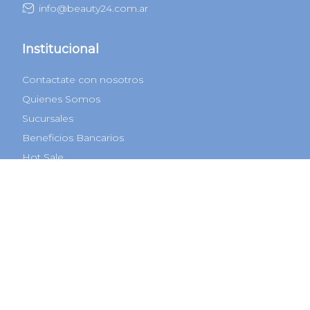
info@beauty24.com.ar
Institucional
Contactate con nosotros
Quienes Somos
Sucursales
Beneficios Bancarios
Hot Sale
Cyber Monday
Black Friday
Regalos Navidad
Categorías
Perfumes
Maquillaje