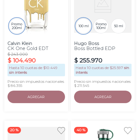
Promo
Promo
100 ml
50 ml
200ml
100ml
Calvin Klein
Hugo Boss
CK One Gold EDT
Boss Bottled EDP
$
243
.
000
$
104
.
490
$
255
.
970
Hasta
10
cuotas de $
10.449
Hasta
10
cuotas de $
25.597
sin
sin interés
interés
Precio sin impuestos nacionales
Precio sin impuestos nacionales
$ 86.355
$ 211.545
AGREGAR
AGREGAR
20 %
40 %