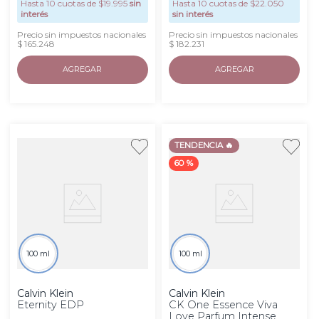
Hasta
10
cuotas de $
19.995
sin
Hasta
10
cuotas de $
22.050
interés
sin interés
Precio sin impuestos nacionales
Precio sin impuestos nacionales
$ 165.248
$ 182.231
AGREGAR
AGREGAR
TENDENCIA 🔥
60 %
100 ml
100 ml
Calvin Klein
Calvin Klein
Eternity EDP
CK One Essence Viva
Love Parfum Intense