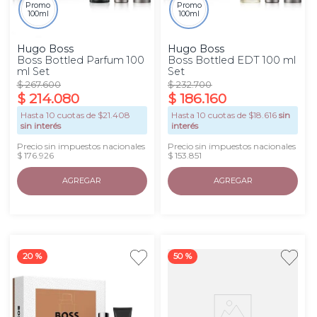
Promo
Promo
100ml
100ml
Hugo Boss
Hugo Boss
Boss Bottled Parfum 100
Boss Bottled EDT 100 ml
ml Set
Set
$
267
.
600
$
232
.
700
$
214
.
080
$
186
.
160
Hasta
10
cuotas de $
21.408
Hasta
10
cuotas de $
18.616
sin
sin interés
interés
Precio sin impuestos nacionales
Precio sin impuestos nacionales
$ 176.926
$ 153.851
AGREGAR
AGREGAR
20 %
50 %