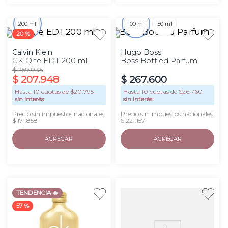
200 ml
100 ml
50 ml
20 %
Calvin Klein
Hugo Boss
CK One EDT 200 ml
Boss Bottled Parfum
$
259
.
935
$
207
.
948
$
267
.
600
Hasta
10
cuotas de $
20.795
Hasta
10
cuotas de $
26.760
sin interés
sin interés
Precio sin impuestos nacionales
Precio sin impuestos nacionales
$ 171.858
$ 221.157
AGREGAR
AGREGAR
TENDENCIA 🔥
57 %