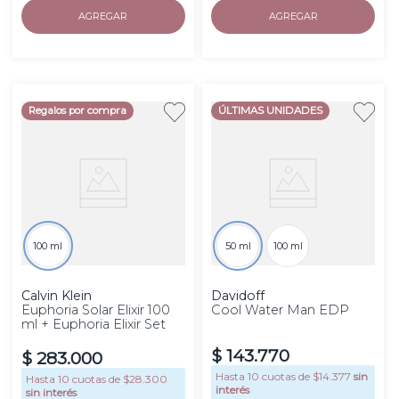
AGREGAR
AGREGAR
Regalos por compra
ÚLTIMAS UNIDADES
100 ml
50 ml
100 ml
Calvin Klein
Davidoff
Euphoria Solar Elixir 100
Cool Water Man EDP
ml + Euphoria Elixir Set
$
143
.
770
$
283
.
000
Hasta
10
cuotas de $
14.377
sin
Hasta
10
cuotas de $
28.300
interés
sin interés