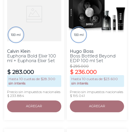
100 ml
100 ml
Calvin Klein
Hugo Boss
Euphoria Bold Elixir 100
Boss Bottled Beyond
ml + Euphoria Elixir Set
EDP 100 ml Set
$
295
.
000
$
283
.
000
$
236
.
000
Hasta
10
cuotas de $
28.300
Hasta
10
cuotas de $
23.600
sin interés
sin interés
Precio sin impuestos nacionales
Precio sin impuestos nacionales
$ 233.884
$ 195.041
AGREGAR
AGREGAR