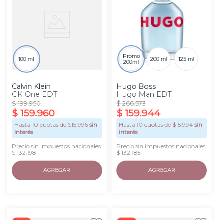
Promo
100 ml
200 ml
125 ml
200ml
Calvin Klein
Hugo Boss
CK One EDT
Hugo Man EDT
$
199
.
950
$
266
.
573
$
159
.
960
$
159
.
944
Hasta
10
cuotas de $
15.996
sin
Hasta
10
cuotas de $
15.994
sin
interés
interés
Precio sin impuestos nacionales
Precio sin impuestos nacionales
$ 132.198
$ 132.185
AGREGAR
AGREGAR