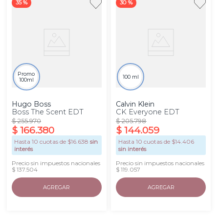
35 %
30 %
Promo
100 ml
100ml
Hugo Boss
Calvin Klein
Boss The Scent EDT
CK Everyone EDT
$
255
.
970
$
205
.
798
$
166
.
380
$
144
.
059
Hasta
10
cuotas de $
16.638
sin
Hasta
10
cuotas de $
14.406
interés
sin interés
Precio sin impuestos nacionales
Precio sin impuestos nacionales
$ 137.504
$ 119.057
AGREGAR
AGREGAR