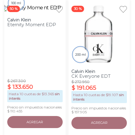
100 ml
50 %
30 %
Calvin Klein
Eternity Moment EDP
200 ml
Calvin Klein
CK Everyone EDT
$
267
.
300
$
272
.
950
$
133
.
650
$
191
.
065
Hasta
10
cuotas de $
13.365
sin
Hasta
10
cuotas de $
19.107
sin
interés
interés
Precio sin impuestos nacionales
Precio sin impuestos nacionales
$ 110.455
$ 157.905
AGREGAR
AGREGAR