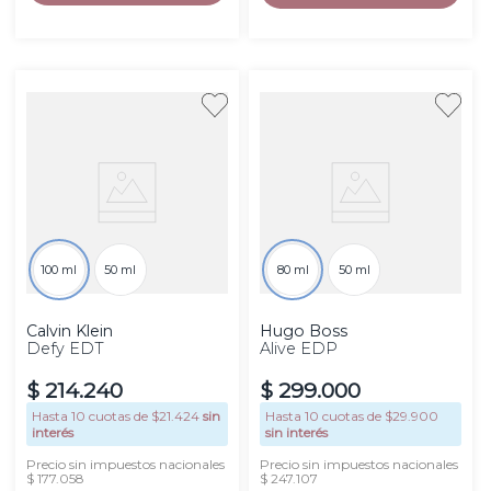
100 ml
50 ml
80 ml
50 ml
Calvin Klein
Hugo Boss
Defy EDT
Alive EDP
$
214
.
240
$
299
.
000
Hasta
10
cuotas de $
21.424
sin
Hasta
10
cuotas de $
29.900
interés
sin interés
Precio sin impuestos nacionales
Precio sin impuestos nacionales
$ 177.058
$ 247.107