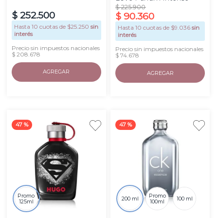
$
225
.
900
$
252
.
500
$
90
.
360
Hasta
10
cuotas de $
25.250
sin
Hasta
10
cuotas de $
9.036
sin
interés
interés
Precio sin impuestos nacionales
Precio sin impuestos nacionales
$ 208.678
$ 74.678
AGREGAR
AGREGAR
47 %
47 %
Promo
Promo
200 ml
100 ml
125ml
100ml