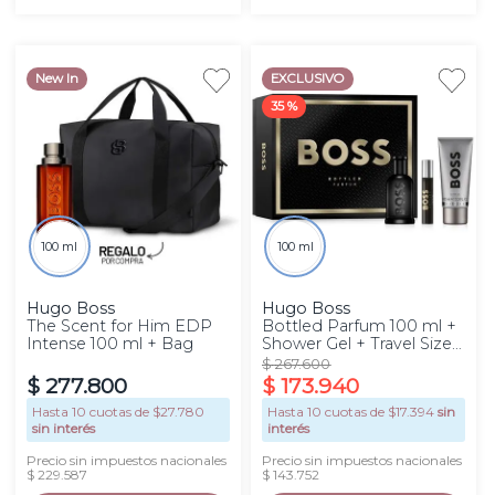
New In
EXCLUSIVO
35 %
100 ml
100 ml
Hugo Boss
Hugo Boss
The Scent for Him EDP
Bottled Parfum 100 ml +
Intense 100 ml + Bag
Shower Gel + Travel Size
Set
$
267
.
600
$
277
.
800
$
173
.
940
Hasta
10
cuotas de $
27.780
Hasta
10
cuotas de $
17.394
sin
sin interés
interés
Precio sin impuestos nacionales
Precio sin impuestos nacionales
$ 229.587
$ 143.752