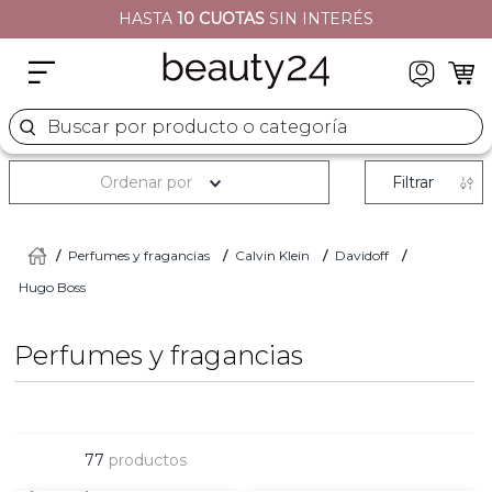
HASTA
10 CUOTAS
SIN INTERÉS
2
.
moschino
3
.
naj oleari
4
.
cher
Buscar por producto o categoría
5
.
versace
Ordenar por
Filtrar
Perfumes y fragancias
Calvin Klein
Davidoff
Hugo Boss
Perfumes y fragancias
77
productos