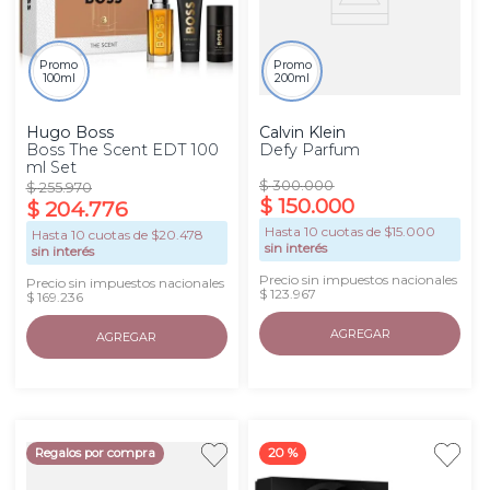
Promo
Promo
100ml
200ml
Hugo Boss
Calvin Klein
Boss The Scent EDT 100
Defy Parfum
ml Set
$
300
.
000
$
255
.
970
$
150
.
000
$
204
.
776
Hasta
10
cuotas de $
15.000
Hasta
10
cuotas de $
20.478
sin interés
sin interés
Precio sin impuestos nacionales
Precio sin impuestos nacionales
$ 123.967
$ 169.236
AGREGAR
AGREGAR
Regalos por compra
20 %