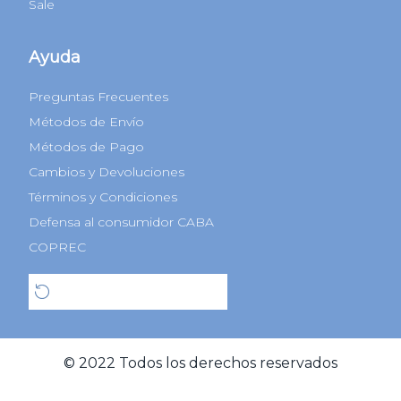
Sale
Ayuda
Preguntas Frecuentes
Métodos de Envío
Métodos de Pago
Cambios y Devoluciones
Términos y Condiciones
Defensa al consumidor CABA
COPREC
Botón de arrepentimiento
© 2022 Todos los derechos reservados