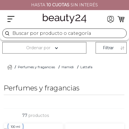
HASTA
10 CUOTAS
SIN INTERÉS
2
.
moschino
3
.
naj oleari
4
.
cher
Buscar por producto o categoría
5
.
versace
Ordenar por
Filtrar
Perfumes y fragancias
Hamidi
Lattafa
Perfumes y fragancias
77
productos
100 ml