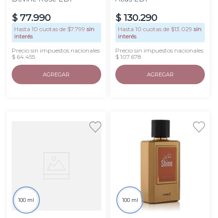
$
77
.
990
$
130
.
290
Hasta
10
cuotas de $
7.799
sin
Hasta
10
cuotas de $
13.029
sin
interés
interés
Precio sin impuestos nacionales
Precio sin impuestos nacionales
$ 64.455
$ 107.678
AGREGAR
AGREGAR
100 ml
100 ml