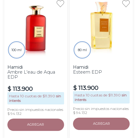
100 ml
80 ml
Hamidi
Hamidi
Ambre L'eau de Aqua
Esteem EDP
EDP
$
113
.
900
$
113
.
900
Hasta
10
cuotas de $
11.390
sin
Hasta
10
cuotas de $
11.390
sin
interés
interés
Precio sin impuestos nacionales
Precio sin impuestos nacionales
$ 94.132
$ 94.132
AGREGAR
AGREGAR