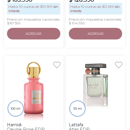
Hasta
10
cuotas de $
10.599
sin
Hasta
10
cuotas de $
12.699
sin
interés
interés
Precio sin impuestos nacionales
Precio sin impuestos nacionales
$ 87.595
$ 104.950
AGREGAR
AGREGAR
100 ml
55 ml
Hamidi
Lattafa
Devine Rose EDP
Atlas EDP