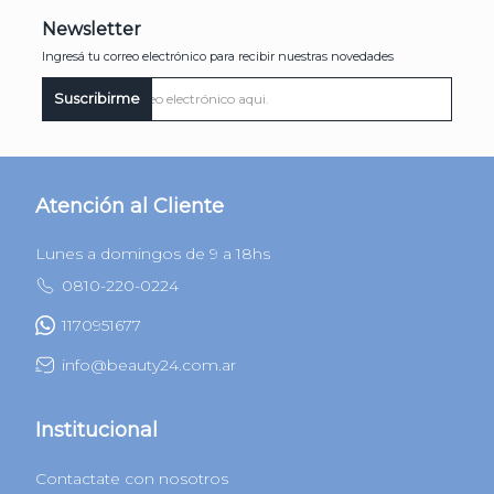
Newsletter
Ingresá tu correo electrónico para recibir nuestras novedades
Suscribirme
Atención al Cliente
Lunes a domingos de 9 a 18hs
0810-220-0224
1170951677
info@beauty24.com.ar
Institucional
Contactate con nosotros