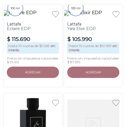
100 ml
100 ml
Lattafa
Lattafa
Eclaire EDP
Yara Elixir EDP
$
115
.
690
$
105
.
990
Hasta
10
cuotas de $
11.569
sin
Hasta
10
cuotas de $
10.599
sin
interés
interés
Precio sin impuestos nacionales
Precio sin impuestos nacionales
$ 95.612
$ 87.595
AGREGAR
AGREGAR