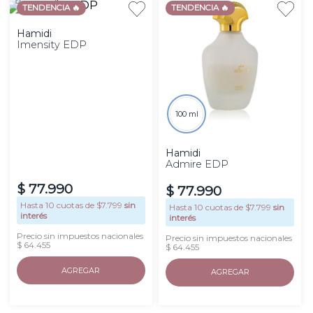
TENDENCIA 🔥
TENDENCIA 🔥
Hamidi
Imensity EDP
100 ml
Hamidi
Admire EDP
$
77
.
990
$
77
.
990
Hasta
10
cuotas de $
7.799
sin
Hasta
10
cuotas de $
7.799
sin
interés
interés
Precio sin impuestos nacionales
Precio sin impuestos nacionales
$ 64.455
$ 64.455
AGREGAR
AGREGAR