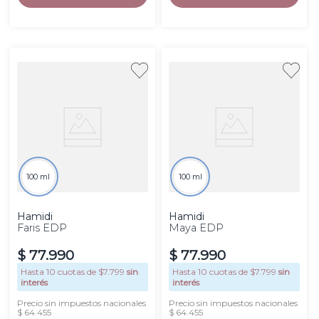
100 ml
100 ml
Hamidi
Hamidi
Faris EDP
Maya EDP
$
77
.
990
$
77
.
990
Hasta
10
cuotas de $
7.799
sin
Hasta
10
cuotas de $
7.799
sin
interés
interés
Precio sin impuestos nacionales
Precio sin impuestos nacionales
$ 64.455
$ 64.455