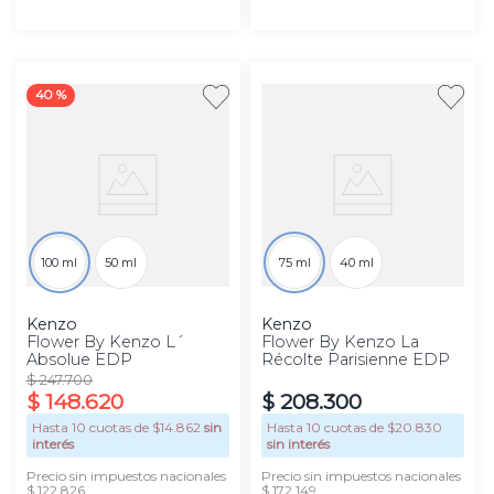
40 %
100 ml
50 ml
75 ml
40 ml
Kenzo
Kenzo
Flower By Kenzo L´
Flower By Kenzo La
Absolue EDP
Récolte Parisienne EDP
$
247
.
700
$
148
.
620
$
208
.
300
Hasta
10
cuotas de $
14.862
sin
Hasta
10
cuotas de $
20.830
interés
sin interés
Precio sin impuestos nacionales
Precio sin impuestos nacionales
$ 122.826
$ 172.149