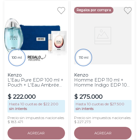
Regalos por compra
100 ml
110 ml
Kenzo
Kenzo
L'Eau Pure EDP 100 ml +
Homme EDP 110 ml +
Pouch + L'Eau Ambrée
Homme Indigo EDP 10
10 ml + Muestra
ml + Pouch L
$
222
.
000
$
275
.
000
Hasta
10
cuotas de $
22.200
Hasta
10
cuotas de $
27.500
sin interés
sin interés
Precio sin impuestos nacionales
Precio sin impuestos nacionales
$ 183.471
$ 227.273
AGREGAR
AGREGAR