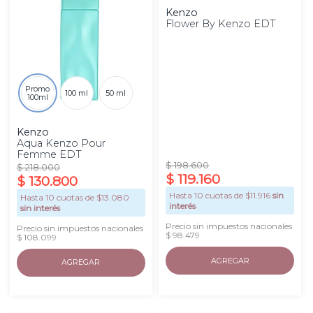
Kenzo
Flower By Kenzo EDT
Promo
100 ml
50 ml
100ml
Kenzo
Aqua Kenzo Pour
Femme EDT
$
198
.
600
$
218
.
000
$
119
.
160
$
130
.
800
Hasta
10
cuotas de $
11.916
sin
Hasta
10
cuotas de $
13.080
interés
sin interés
Precio sin impuestos nacionales
Precio sin impuestos nacionales
$ 98.479
$ 108.099
AGREGAR
AGREGAR