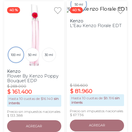
50 ml
40 %
40 %
Kenzo
L'Eau Kenzo Florale EDT
100 ml
50 ml
30 ml
Kenzo
Flower By Kenzo Poppy
Bouquet EDP
$
136
.
600
$
269
.
000
$
81
.
960
$
161
.
400
Hasta
10
cuotas de $
8.196
sin
Hasta
10
cuotas de $
16.140
sin
interés
interés
Precio sin impuestos nacionales
Precio sin impuestos nacionales
$ 67.736
$ 133.388
AGREGAR
AGREGAR