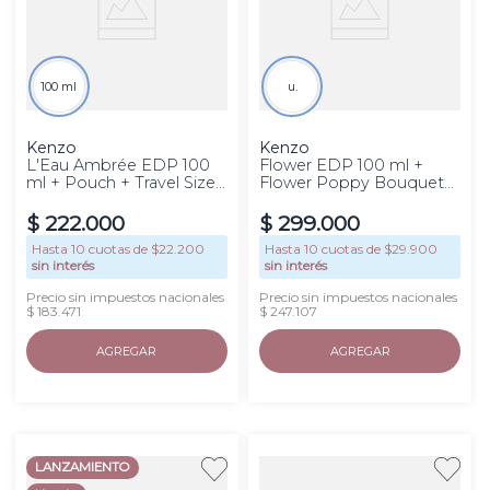
100 ml
u.
Kenzo
Kenzo
L'Eau Ambrée EDP 100
Flower EDP 100 ml +
ml + Pouch + Travel Size
Flower Poppy Bouquet
10 ml + Muestra
EDP Travel Size
$
222
.
000
$
299
.
000
Hasta
10
cuotas de $
22.200
Hasta
10
cuotas de $
29.900
sin interés
sin interés
Precio sin impuestos nacionales
Precio sin impuestos nacionales
$ 183.471
$ 247.107
AGREGAR
AGREGAR
LANZAMIENTO