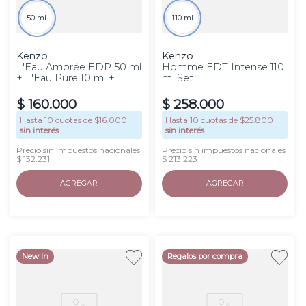
50 ml
110 ml
Kenzo
Kenzo
L'Eau Ambrée EDP 50 ml
Homme EDT Intense 110
+ L'Eau Pure 10 ml +
ml Set
Muestra
$
160
.
000
$
258
.
000
Hasta
10
cuotas de $
16.000
Hasta
10
cuotas de $
25.800
sin interés
sin interés
Precio sin impuestos nacionales
Precio sin impuestos nacionales
$ 132.231
$ 213.223
AGREGAR
AGREGAR
New In
Regalos por compra