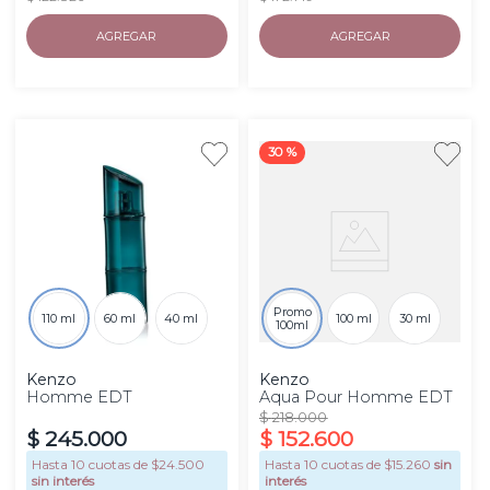
AGREGAR
AGREGAR
30 %
Promo
110 ml
60 ml
40 ml
100 ml
30 ml
100ml
Kenzo
Kenzo
Homme EDT
Aqua Pour Homme EDT
$
218
.
000
$
245
.
000
$
152
.
600
Hasta
10
cuotas de $
24.500
Hasta
10
cuotas de $
15.260
sin
sin interés
interés