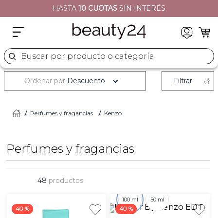
HASTA
10 CUOTAS
SIN INTERÉS
2
.
moschino
3
.
naj oleari
4
.
cher
Buscar por producto o categoría
5
.
versace
Ordenar por
Descuento
Filtrar
Perfumes y fragancias
Kenzo
Perfumes y fragancias
48
productos
100 ml
50 ml
40 %
40 %