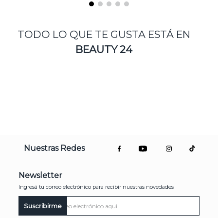
EDPI 10 ml
$
365
.
000
$
272
.
000
AGREGAR
AGREGAR
TODO LO QUE TE GUSTA ESTÁ EN
BEAUTY 24