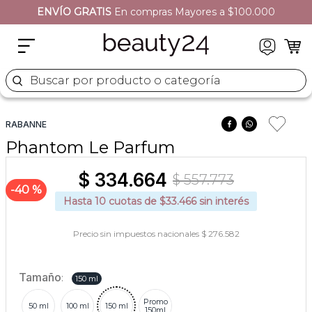
ENVÍO GRATIS
En compras Mayores a $100.000
2
.
sets
3
.
naj oleari
4
.
cher
Buscar por producto o categoría
5
.
versace
RABANNE
Phantom Le Parfum
$
334
.
664
$
557
.
773
40 %
Hasta
10
cuotas de $
33.466
sin interés
Precio sin impuestos nacionales $ 276.582
Tamaño
:
150 ml
Promo
50 ml
100 ml
150 ml
150ml