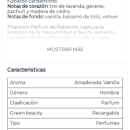
ruibarbo cardamomo.
Notas de corazón:
trio de lavanda, geranio,
pachulí y madera de cedro.
Notas de fondo:
vainilla, bálsamo de tolú, vetiver.
Phantom Parfum de Rabanne, captura la
emoción de la masculinidad ardiente, alimenta
sus pasiones desenfrenadas y revela su aura
seductora.
MOSTRAR MÁS
Inspirada en los aspectos complejos del hombre,
esta mezcla intensa combina la electrizante
lavanda con la adictiva vainilla y el tentador
vetiver.
Caracteristicas
Experimenta el atractivo de la llamada nocturna
Aroma
Amaderada
Vainilla
del Phantom.
Género
Hombre
La recarga es valida para el tamaño 150 ml.
Clasificación
Parfum
Green beauty
Recargable
Las imágenes son meramente ilustrativas.
Tipo
Perfumes