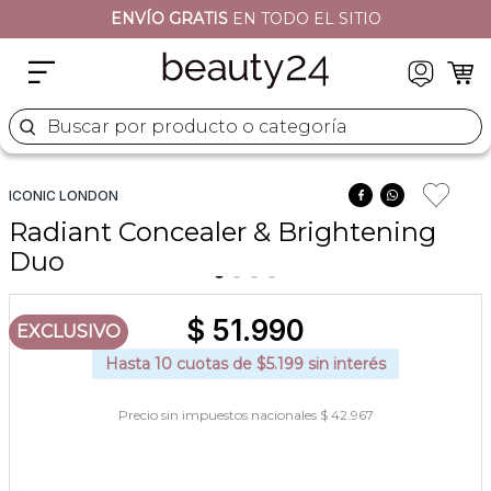
ENVÍO GRATIS
EN TODO EL SITIO
2
.
moschino
3
.
naj oleari
4
.
cher
Buscar por producto o categoría
5
.
versace
ICONIC LONDON
Radiant Concealer & Brightening
Duo
$
51
.
990
EXCLUSIVO
Hasta
10
cuotas de $
5.199
sin interés
Precio sin impuestos nacionales $ 42.967