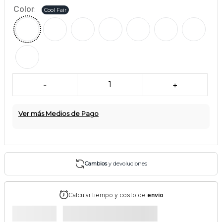
Color
:
Cool Fair
-
1
+
Ver más Medios de Pago
Cambios
y devoluciones
Calcular tiempo y costo de
envío