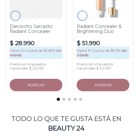
Dieciocho Sarcastic
Radiant Concealer &
Radiant Concealer
Brightening Duo
$
28
.
990
$
51
.
990
Hasta
10
cuotas de $
2.899
sin
Hasta
10
cuotas de $
5.199
sin
interés
interés
Precio sin impuestos
Precio sin impuestos
nacionales $ 23.959
nacionales $ 42.967
AGREGAR
AGREGAR
TODO LO QUE TE GUSTA ESTÁ EN
BEAUTY 24