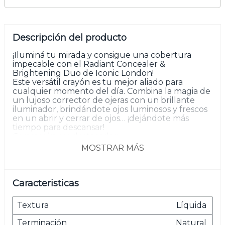
Descripción del producto
¡Iluminá tu mirada y consigue una cobertura
impecable con el Radiant Concealer &
Brightening Duo de Iconic London!
Este versátil crayón es tu mejor aliado para
cualquier momento del día. Combina la magia de
un lujoso corrector de ojeras con un brillante
iluminador, brindándote ojos luminosos y frescos
en un abrir y cerrar de ojos… ¡dejándote más
tiempo para descansar!
Características destacadas:
• Doble Punta Innovadora: Un extremo con
MOSTRAR MÁS
corrector de cobertura media a completa y el
otro con un iluminador excepcional “sleep-in-a-
stick”.
• Fórmula Levantadora e Iluminadora: Camufla
Caracteristicas
imperfecciones y resalta tu belleza natural,
asegurando una piel perfecta y radiante.
Textura
Líquida
• Cobertura Resistente: Ideal para disimular
imperfecciones, ojeras y manchas, mientras que el
Terminación
Natural