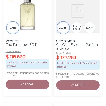
Promo
100 ml
200 ml
100 ml
100ml
Versace
Calvin Klein
The Dreamer EDT
CK One Essence Parfum
Intense
$
283
.
000
$
334
.
458
$
118
.
860
$
177
.
263
Hasta
10
cuotas de $
11.886
sin
Hasta
10
cuotas de $
17.726
sin
interés
interés
Precio sin impuestos nacionales
Precio sin impuestos nacionales
$ 98.231
$ 146.498
AGREGAR
AGREGAR