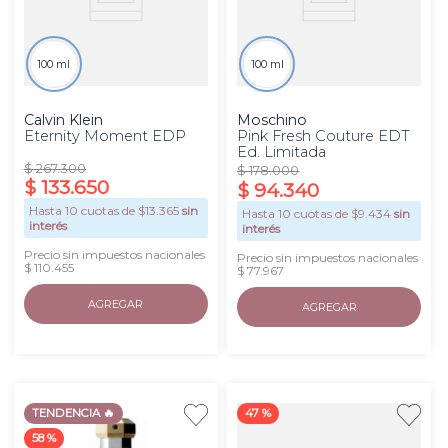
100 ml
100 ml
Calvin Klein
Moschino
Eternity Moment EDP
Pink Fresh Couture EDT
Ed. Limitada
$
267
.
300
$
178
.
000
$
133
.
650
$
94
.
340
Hasta
10
cuotas de $
13.365
sin
Hasta
10
cuotas de $
9.434
sin
interés
interés
Precio sin impuestos nacionales
Precio sin impuestos nacionales
$ 110.455
$ 77.967
AGREGAR
AGREGAR
TENDENCIA 🔥
47 %
58 %