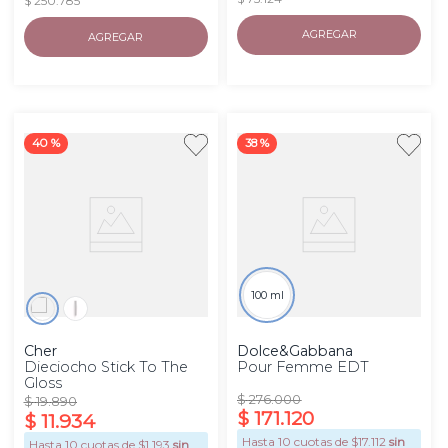
$ 250.785
AGREGAR
AGREGAR
40 %
38 %
100 ml
Cher
Dolce&Gabbana
Dieciocho Stick To The
Pour Femme EDT
Gloss
$
276
.
000
$
19
.
890
$
171
.
120
$
11
.
934
Hasta
10
cuotas de $
17.112
sin
Hasta
10
cuotas de $
1.193
sin