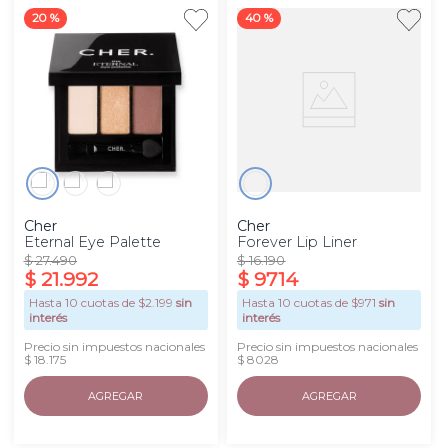
20 %
40 %
Cher
Cher
Eternal Eye Palette
Forever Lip Liner
$
27
.
490
$
16
.
190
$
21
.
992
$
9714
Hasta
10
cuotas de $
2.199
sin
Hasta
10
cuotas de $
971
sin
interés
interés
Precio sin impuestos nacionales
Precio sin impuestos nacionales
$ 18.175
$ 8028
AGREGAR
AGREGAR