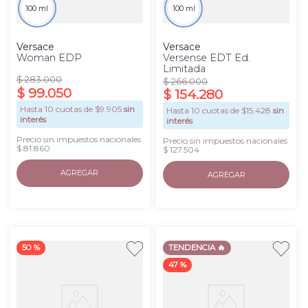
100 ml
100 ml
Versace
Versace
Woman EDP
Versense EDT Ed.
Limitada
$
283
.
000
$
266
.
000
$
99
.
050
$
154
.
280
Hasta
10
cuotas de $
9.905
sin
Hasta
10
cuotas de $
15.428
sin
interés
interés
Precio sin impuestos nacionales
Precio sin impuestos nacionales
$ 81.860
$ 127.504
AGREGAR
AGREGAR
50 %
TENDENCIA 🔥
47 %