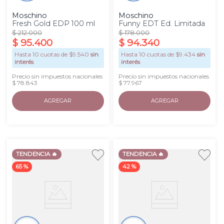
Moschino
Moschino
Fresh Gold EDP 100 ml
Funny EDT Ed. Limitada
$
212
.
000
$
178
.
000
$
95
.
400
$
94
.
340
Hasta
10
cuotas de $
9.540
sin
Hasta
10
cuotas de $
9.434
sin
interés
interés
Precio sin impuestos nacionales
Precio sin impuestos nacionales
$ 78.843
$ 77.967
AGREGAR
AGREGAR
TENDENCIA 🔥
TENDENCIA 🔥
65 %
42 %