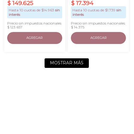
$
149
.
625
$
17
.
394
Hasta
10
cuotas de $
14.963
sin
Hasta
10
cuotas de $
1.739
sin
interés
interés
Precio sin impuestos nacionales
Precio sin impuestos nacionales
$ 123.657
$ 14.375
AGREGAR
AGREGAR
MOSTRAR MÁS