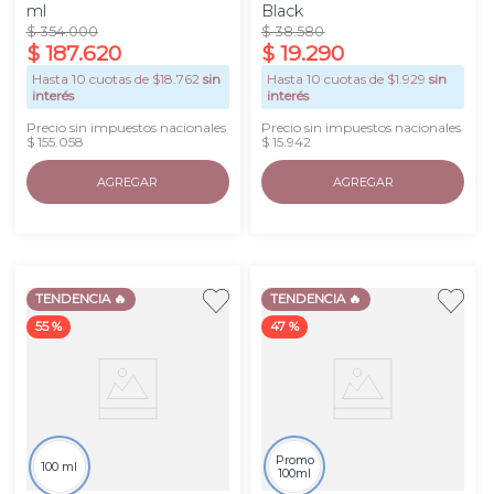
ml
Black
$
354
.
000
$
38
.
580
$
187
.
620
$
19
.
290
Hasta
10
cuotas de $
18.762
sin
Hasta
10
cuotas de $
1.929
sin
interés
interés
Precio sin impuestos nacionales
Precio sin impuestos nacionales
$ 155.058
$ 15.942
AGREGAR
AGREGAR
TENDENCIA 🔥
TENDENCIA 🔥
55 %
47 %
Promo
100 ml
100ml