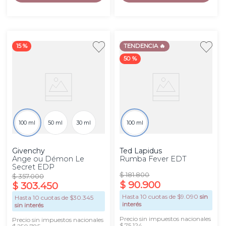
15 %
TENDENCIA 🔥
50 %
100 ml
50 ml
30 ml
100 ml
Givenchy
Ted Lapidus
Ange ou Démon Le
Rumba Fever EDT
Secret EDP
$
181
.
800
$
357
.
000
$
90
.
900
$
303
.
450
Hasta
10
cuotas de $
9.090
sin
Hasta
10
cuotas de $
30.345
interés
sin interés
Precio sin impuestos nacionales
Precio sin impuestos nacionales
$ 75.124