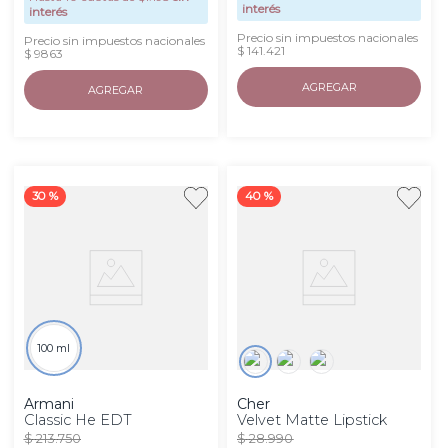
interés
interés
Precio sin impuestos nacionales
Precio sin impuestos nacionales
$ 141.421
$ 9863
AGREGAR
AGREGAR
30 %
40 %
100 ml
Armani
Cher
Classic He EDT
Velvet Matte Lipstick
$
213
.
750
$
28
.
990