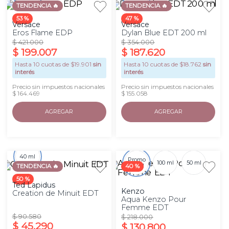
TENDENCIA 🔥
TENDENCIA 🔥
53 %
47 %
Versace
Versace
Eros Flame EDP
Dylan Blue EDT 200 ml
$
421
.
000
$
354
.
000
$
199
.
007
$
187
.
620
Hasta
10
cuotas de $
19.901
sin
Hasta
10
cuotas de $
18.762
sin
interés
interés
Precio sin impuestos nacionales
Precio sin impuestos nacionales
$ 164.469
$ 155.058
AGREGAR
AGREGAR
40 ml
Promo
100 ml
50 ml
100ml
TENDENCIA 🔥
40 %
50 %
Ted Lapidus
Kenzo
Creation de Minuit EDT
Aqua Kenzo Pour
Femme EDT
$
90
.
580
$
218
.
000
$
45
.
290
$
130
.
800