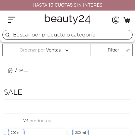
HASTA
10 CUOTAS
SIN INTERÉS
2
.
moschino
3
.
naj oleari
4
.
cher
Buscar por producto o categoría
5
.
versace
Ordenar por
Ventas
Filtrar
SALE
SALE
73
productos
200 ml
200 ml