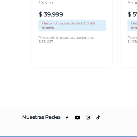
Cream
Anti
$
39
.
999
$
5
0
sin
Hasta
10
cuotas de $
4.000
sin
Ha
interés
int
les
Precio sin impuestos nacionales
Preci
$ 33.057
$ 478
AGREGAR
Nuestras Redes