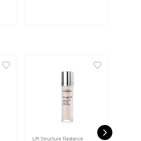
AGREGAR
50 ml
30 ml
Lift Structure Radiance
Matrixy