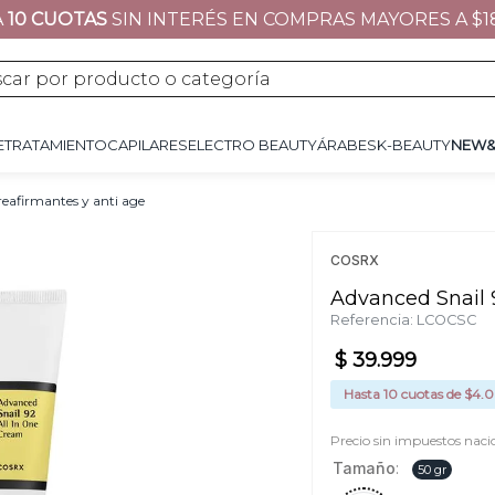
A
10 CUOTAS
SIN INTERÉS EN COMPRAS MAYORES A $1
JE
TRATAMIENTO
CAPILARES
ÁRABES
K-BEAUTY
NEW&NOW
REGALOS 
por producto o categoría
E
TRATAMIENTO
CAPILARES
ELECTRO BEAUTY
ÁRABES
K-BEAUTY
NEW
eafirmantes y anti age
COSRX
Advanced Snail 
Referencia
:
LCOCSC
$
39
.
999
Hasta
10
cuotas de $
4.
Precio sin impuestos naci
Tamaño
:
50 gr