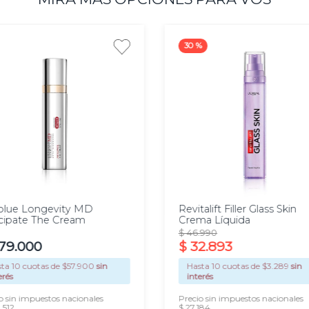
 protección solar por
 rutina nocturna.
30 %
as.
 ml
50 ml
olue Longevity MD
Revitalift Filler Glass Skin
cipate The Cream
Crema Líquida
$
46
.
990
79
.
000
$
32
.
893
sta
10
cuotas de $
57.900
sin
Hasta
10
cuotas de $
3.289
sin
erés
interés
o sin impuestos nacionales
Precio sin impuestos nacionales
.512
$ 27.184