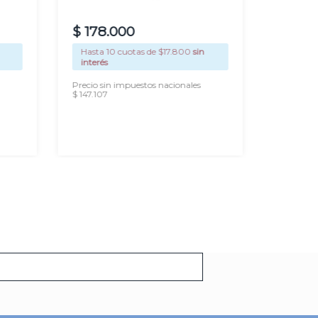
Ampou
$
178
.
000
$
68
.
Hasta
10
cuotas de $
17.800
sin
Hasta
1
interés
interés
Precio sin impuestos nacionales
Precio si
$ 147.107
$ 56.528
AGREGAR