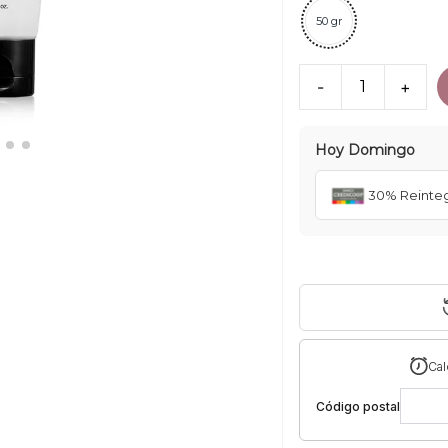
50 gr
-
1
+
Hoy
Domingo
30% Reinte
Cal
Código postal