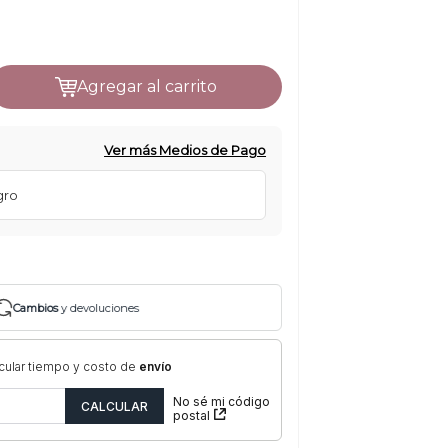
agregar al carrito
Ver más Medios de Pago
gro
Cambios
y devoluciones
cular tiempo y costo de
envío
No sé mi código
postal