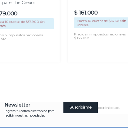
cipate The Cream
$
161
.
000
79
.
000
Hasta
10
cuotas de $
16.100
sin
sta
10
cuotas de $
57.900
sin
interés
erés
Precio sin impuestos nacionales
o sin impuestos nacionales
$ 133.058
.512
AGREGAR
AGREGAR
Newsletter
Suscribirme
Ingresá tu correo electrónico para
recibir nuestras novedades