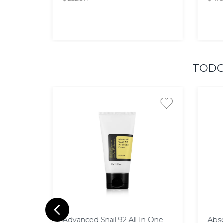
AGREGAR
TODO
50 gr
50
Advanced Snail 92 All In One
Abs