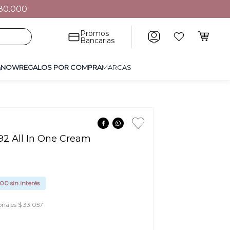
80.000
POR COMPRA
MARCAS
Promos
Bancarias
&NOW
REGALOS POR COMPRA
MARCAS
92 All In One Cream
000
sin interés
onales $ 33.057