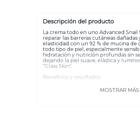
Descripción del producto
La crema todo en uno Advanced Snail
reparar las barreras cutáneas dañadas 
elasticidad con un 92 % de mucina de c
todo tipo de piel, especialmente sensib
hidratación y nutrición profundas sin 
dejando la piel suave, elástica y lumi
"Glass Skin".
Beneficios y resultados
- Disminuye la apariencia de manchas y 
- Mejora la textura de la piel y suaviza l
MOSTRAR MÁS
- Calma y repara piel dañada o irritada.
- Efecto anti-edad: mejora firmeza y ela
- Hidratación intensa y duradera.
- Refuerza la barrera protectora de la p
Modo de aplicación
Después de limpiar y tonificar, aplica
uniformemente sobre el rostro. Dar go
ayudar a la absorción.