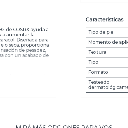
Caracteristicas
 92 de COSRX ayuda a
Tipo de piel
y a aumentar la
aracol. Diseñada para
Momento de apli
le o seca, proporciona
sensación de pesadez,
Textura
nosa con un acabado de
Tipo
Formato
cicatrices post-acné.
as irregularidades.
Testeado
dermatológicam
sticidad.
iel.
r una pequeña cantidad
lpecitos suaves para
MIRÁ MÁS OPCIONES PARA VOS