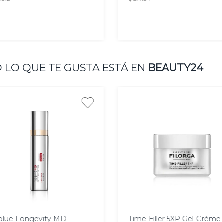
AGREGAR
AGREGAR
 LO QUE TE GUSTA ESTÁ EN
BEAUTY24
 ml
50 ml
olue Longevity MD
Time-Filler 5XP Gel-Crème