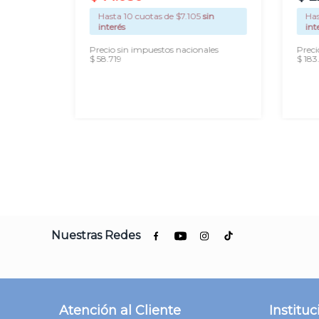
sin
Hasta
10
cuotas de $
7.105
sin
Ha
interés
int
les
Precio sin impuestos nacionales
Preci
$ 58.719
$ 183
AGREGAR
Nuestras Redes
Atención al Cliente
Instituc