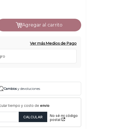
agregar al carrito
Ver más Medios de Pago
gro
Cambios
y devoluciones
cular tiempo y costo de
envío
No sé mi código
postal