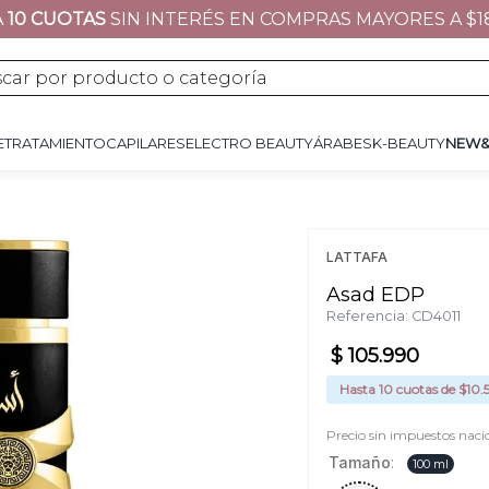
A
10 CUOTAS
SIN INTERÉS EN COMPRAS MAYORES A $1
JE
TRATAMIENTO
CAPILARES
ÁRABES
K-BEAUTY
NEW&NOW
REGALOS 
por producto o categoría
E
TRATAMIENTO
CAPILARES
ELECTRO BEAUTY
ÁRABES
K-BEAUTY
NEW
LATTAFA
Asad EDP
Referencia
:
CD4011
$
105
.
990
Hasta
10
cuotas de $
10.
Precio sin impuestos naci
Tamaño
:
100 ml