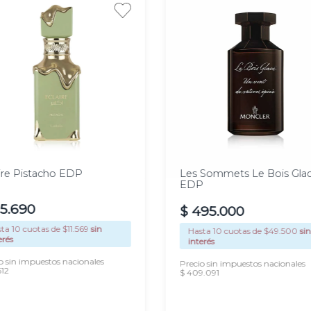
00
100
l
ml
ire Pistacho EDP
Les Sommets Le Bois Gla
EDP
15
.
690
$
495
.
000
sta
10
cuotas de $
11.569
sin
Hasta
10
cuotas de $
49.500
sin
erés
interés
o sin impuestos nacionales
Precio sin impuestos nacionales
612
$ 409.091