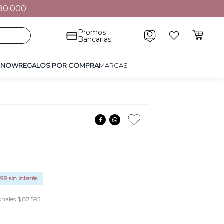
80.000
POR COMPRA
MARCAS
Promos
Bancarias
&NOW
REGALOS POR COMPRA
MARCAS
599
sin interés
onales $ 87.595