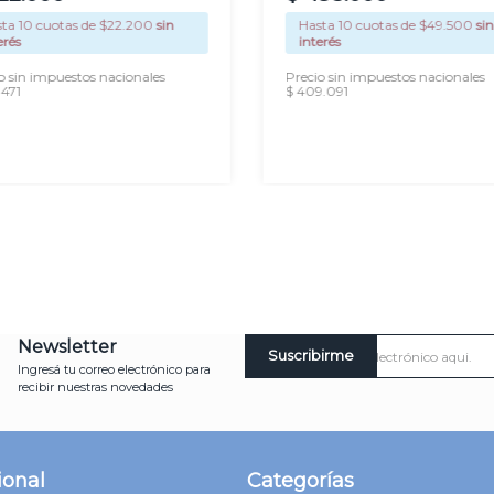
sta
10
cuotas de $
22.200
sin
Hasta
10
cuotas de $
49.500
sin
erés
interés
o sin impuestos nacionales
Precio sin impuestos nacionales
.471
$ 409.091
AGREGAR
AGREGAR
Newsletter
Suscribirme
Ingresá tu correo electrónico para
recibir nuestras novedades
ional
Categorías