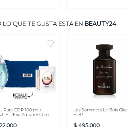
AGREGAR
AGREGAR
 LO QUE TE GUSTA ESTÁ EN
BEAUTY24
00
100
l
ml
u Pure EDP 100 ml +
Les Sommets Le Bois Gla
h + L'Eau Ambrée 10 ml +
EDP
stra
22
.
000
$
495
.
000