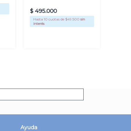
Hasta
1
$
495
.
000
interés
Hasta
10
cuotas de $
49.500
sin
Precio si
$ 82.636
interés
AGREGAR
Ayuda