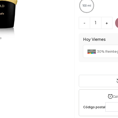
100 ml
-
1
+
Hoy
Viernes
30% Reinte
Cal
Código postal