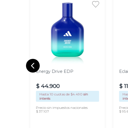
100
1
ml
m
Energy Drive EDP
Ecla
$
44
.
900
$
1
sin
Hasta
10
cuotas de $
4.490
sin
Ha
interés
int
les
Precio sin impuestos nacionales
Preci
$ 37.107
$ 95.