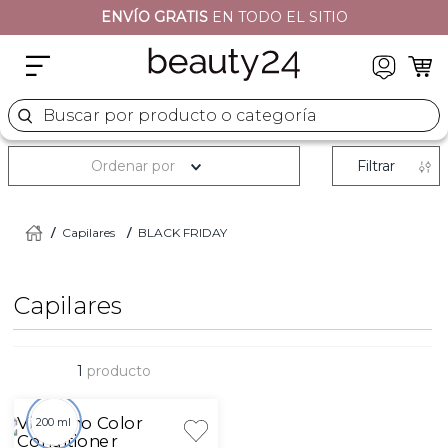
ENVÍO GRATIS
EN TODO EL SITIO
2
.
sets
3
.
naj oleari
4
.
cher
Buscar por producto o categoría
5
.
versace
Ordenar por
Filtrar
Capilares
BLACK FRIDAY
Capilares
1
producto
200 ml