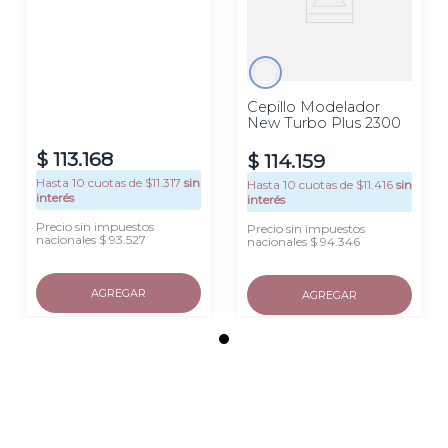
Cepillo Modelador
New Turbo Plus 2300
$
113
.
168
$
114
.
159
Hasta
10
cuotas de $
11.317
sin
Hasta
10
cuotas de $
11.416
sin
interés
interés
Precio sin impuestos
Precio sin impuestos
nacionales $ 93.527
nacionales $ 94.346
AGREGAR
AGREGAR