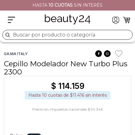
HASTA
10 CUOTAS
SIN INTERÉS
2
.
sets
3
.
naj oleari
4
.
cher
Buscar por producto o categoría
5
.
versace
GA.MA ITALY
Cepillo Modelador New Turbo Plus
2300
$
114
.
159
Hasta
10
cuotas de $
11.416
sin interés
Precio sin impuestos nacionales $ 94.346