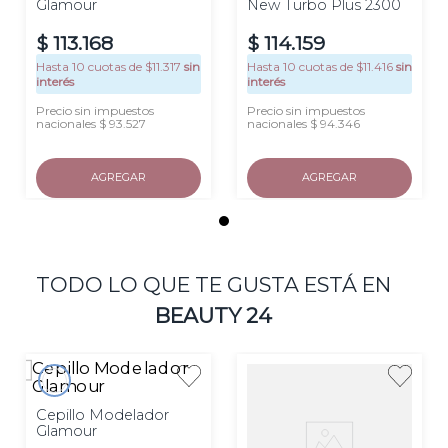
Las imágenes son meramente ilustrativas.
Glamour
New Turbo Plus 2300
$
113
.
168
$
114
.
159
Hasta
10
cuotas de $
11.317
sin
Hasta
10
cuotas de $
11.416
sin
interés
interés
Precio sin impuestos
Precio sin impuestos
nacionales $ 93.527
nacionales $ 94.346
AGREGAR
AGREGAR
TODO LO QUE TE GUSTA ESTÁ EN
BEAUTY 24
Cepillo Modelador
Glamour