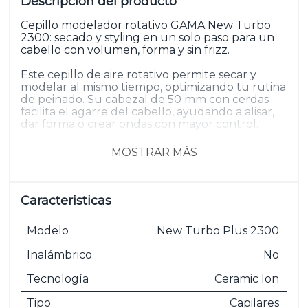
Descripción del producto
Cepillo modelador rotativo GAMA New Turbo
2300: secado y styling en un solo paso para un
cabello con volumen, forma y sin frizz.
Este cepillo de aire rotativo permite secar y
modelar al mismo tiempo, optimizando tu rutina
de peinado. Su cabezal de 50 mm con cerdas
facilita el agarre del cabello, ayudando a alisar,
dar forma o crear ondas con mayor control.
La función de rotación en ambos sentidos
MOSTRAR MÁS
(derecha e izquierda) permite moldear el
cabello con facilidad, logrando desde un alisado
prolijo hasta volumen en puntas o movimiento
natural. Gracias a su potencia de 1100W, el
Caracteristicas
secado es rápido y eficiente.
Incorpora tecnología Ceramic Ion, que
Modelo
New Turbo Plus 2300
distribuye el calor de manera uniforme,
ayudando a reducir el frizz y aportando mayor
Inalámbrico
No
brillo y suavidad al cabello.
Tecnología
Ceramic Ion
Cuenta con 3 temperaturas, 2 velocidades y
función de aire frío (Cool Shot) para fijar el
Tipo
Capilares