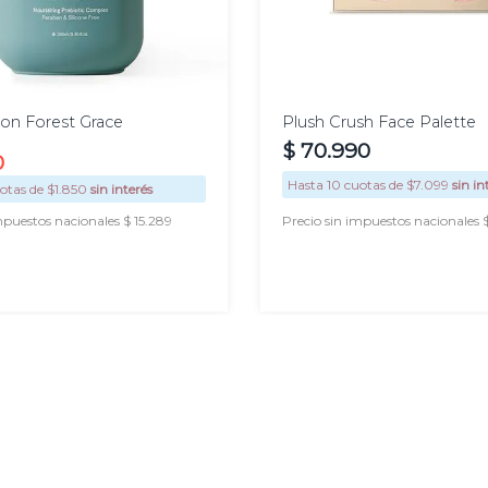
on Forest Grace
Plush Crush Face Palette
$
70
.
990
0
Hasta
10
cuotas de $
7.099
sin in
otas de $
1.850
sin interés
mpuestos nacionales $ 15.289
Precio sin impuestos nacionales 
AGREGAR
AGREGAR