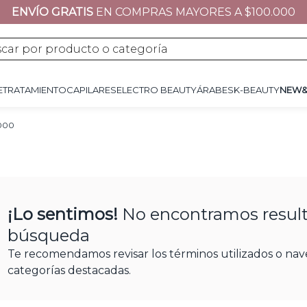
ENVÍO GRATIS
EN COMPRAS MAYORES A $100.000
JE
TRATAMIENTO
CAPILARES
ÁRABES
K-BEAUTY
NEW&NOW
REGALOS 
por producto o categoría
E
TRATAMIENTO
CAPILARES
ELECTRO BEAUTY
ÁRABES
K-BEAUTY
NEW
0000
¡Lo sentimos!
No encontramos result
búsqueda
Te recomendamos revisar los términos utilizados o nav
categorías destacadas.