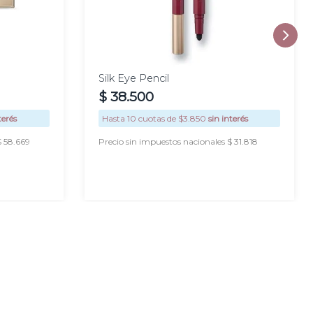
Silk Eye Pencil
$
38
.
500
terés
Hasta
10
cuotas de $
3.850
sin interés
$ 58.669
Precio sin impuestos nacionales $ 31.818
AGREGAR