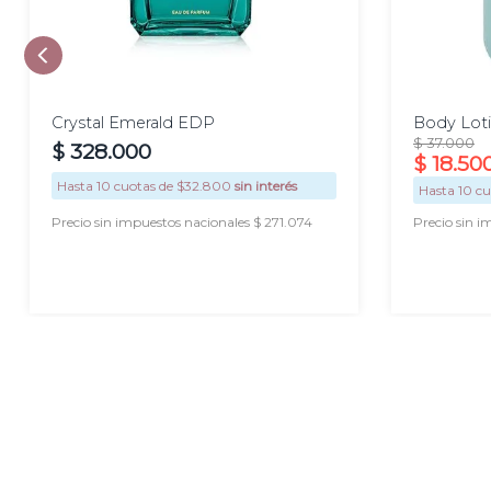
250
90 ml
50 ml
30 ml
ml
Crystal Emerald EDP
Body Loti
$
37
.
000
$
328
.
000
$
18
.
50
Hasta
10
cuotas de $
32.800
sin interés
Hasta
10
cu
Precio sin impuestos nacionales $ 271.074
Precio sin i
AGREGAR