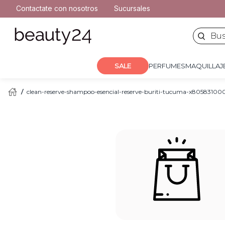
2
.
moschino
Contactate con nosotros
Sucursales
PERFUMES
MAQUILLA
3
.
naj oleari
Buscar 
4
.
cher
5
.
versace
SALE
PERFUMES
MAQUILLAJ
clean-reserve-shampoo-esencial-reserve-buriti-tucuma-x8058310