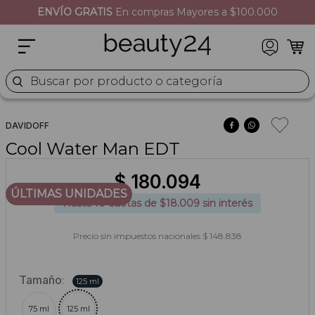
ENVÍO GRATIS
En compras Mayores a $100.000
2
.
moschino
3
.
naj oleari
4
.
cher
Buscar por producto o categoría
5
.
versace
DAVIDOFF
Cool Water Man EDT
$
180
.
094
ÚLTIMAS UNIDADES
Hasta
10
cuotas de $
18.009
sin interés
Precio sin impuestos nacionales $ 148.838
Tamaño
:
125 ml
75 ml
125 ml