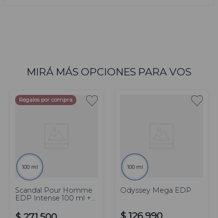
MIRÁ MÁS OPCIONES PARA VOS
Regalos por compra
100 ml
100 ml
Scandal Pour Homme
Odyssey Mega EDP
EDP Intense 100 ml +
Vest Backpack
$
126
.
990
$
271
.
500