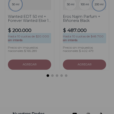
50 ml
50 ml
100 ml
200 ml
Wanted EDT 50 ml +
Eros Najim Parfum +
Forever Wanted Elixir 10
Riñonera Black
ml
$
200
.
000
$
487
.
000
Hasta
10
cuotas de $
20.000
Hasta
10
cuotas de $
48.700
sin interés
sin interés
Precio sin impuestos
Precio sin impuestos
nacionales $ 165.289
nacionales $ 402.479
AGREGAR
AGREGAR