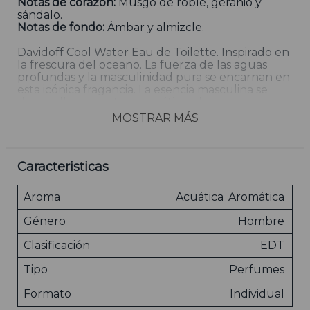
Notas de corazón:
Musgo de roble, geranio y
sándalo.
Notas de fondo:
Ámbar y almizcle.
Davidoff Cool Water Eau de Toilette. Inspirado en
la frescura del oceano. La fuerza de las aguas
profundas y la masculinidad pura se encarnan en
esta icónica fragancia. La esencia masculina se
desarrolla con notas aromáticas de menta y
lavanda, mezcladas con la sensualidad del ámbar.
MOSTRAR MÁS
Una composición única que aporta un frescor
inmediato. Combinación definitiva de frescura,
poder y seducción.
Caracteristicas
Aroma
Acuática
Aromática
Las imágenes son meramente ilustrativas.
Género
Hombre
Clasificación
EDT
Tipo
Perfumes
Formato
Individual