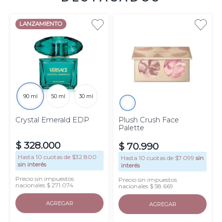
LANZAMIENTO
90 ml
50 ml
30 ml
Crystal Emerald EDP
Plush Crush Face
Palette
$
328
.
000
$
70
.
990
Hasta
10
cuotas de $
32.800
Hasta
10
cuotas de $
7.099
sin
sin interés
interés
Precio sin impuestos
Precio sin impuestos
nacionales $ 271.074
nacionales $ 58.669
AGREGAR
AGREGAR