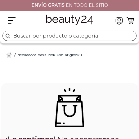
ENVÍO GRATIS
EN TODO EL SITIO
2
.
moschino
3
.
naj oleari
4
.
cher
Buscar por producto o categoría
5
.
versace
depiladora-oasis-look-usb-ariglooku