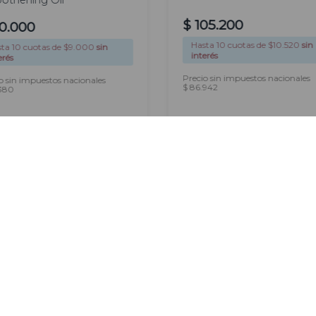
othening Oil
$
105
.
200
0
.
000
Hasta
10
cuotas de $
10.520
sin
sta
10
cuotas de $
9.000
sin
interés
erés
Precio sin impuestos nacionales
o sin impuestos nacionales
$ 86.942
.380
AGREGAR
AGREGAR
Newsletter
Suscribirme
Ingresá tu correo electrónico para
recibir nuestras novedades