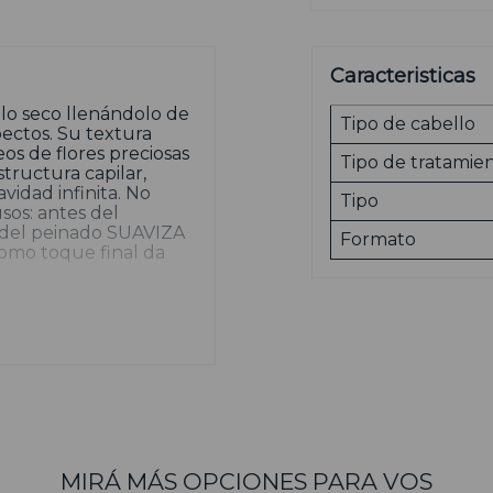
Caracteristicas
elo seco llenándolo de
Tipo de cabello
pectos. Su textura
eos de flores preciosas
Tipo de tratamie
structura capilar,
avidad infinita. No
Tipo
sos: antes del
del peinado SUAVIZA
Formato
mo toque final da
ntre las palmas de las
uniformemente en el
 o seco. Antes del
 sin que quede
mar tu pelo en una
e para controlar el
e contacto con los ojos,
MIRÁ MÁS OPCIONES PARA VOS