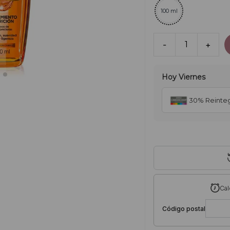
100 ml
-
1
+
Hoy
Viernes
30% Reinte
Cal
Código postal