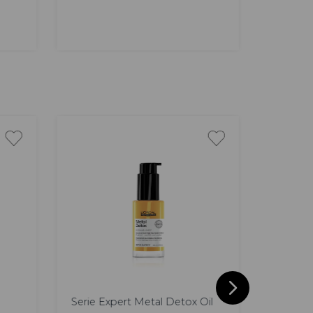
AGREGAR
30 ml
45 ml
Serie Expert Metal Detox Oil
Gloss A