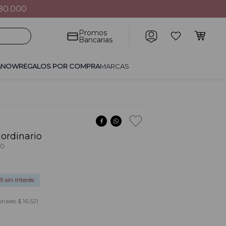
80.000
POR COMPRA
MARCAS
Promos
Bancarias
&NOW
REGALOS POR COMPRA
MARCAS
aordinario
00
99
sin interés
nales $ 16.521