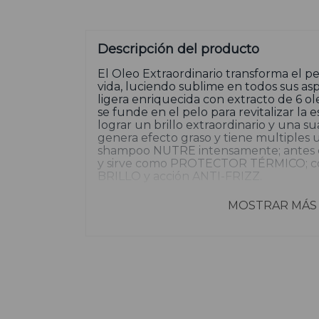
Descripción del producto
El Oleo Extraordinario transforma el p
vida, luciendo sublime en todos sus as
ligera enriquecida con extracto de 6 ol
se funde en el pelo para revitalizar la e
lograr un brillo extraordinario y una su
genera efecto graso y tiene multiples u
shampoo NUTRE intensamente; antes 
y sirve como PROTECTOR TÉRMICO; co
BRILLO y acción ANTI-FRIZZ.
Beneficos: Nutricion y brillo intenso
MOSTRAR MÁS
Modo de aplicacion: Frotá 3 o 4 gotas e
manos para calentar el aceite. aplicá 
largo y las puntas sobre el pelo mojado
shampoo para una nutrición profunda
pesado; antes de peinar para transfor
melena suave y sedosa; como un retoqu
frizz y dar un brillo satinado. En caso d
enjuáguelos inmediatamente.