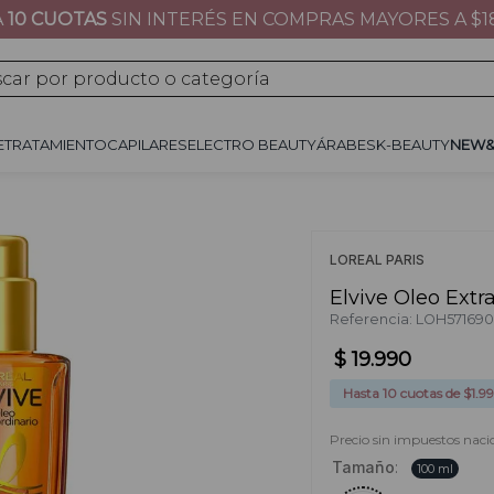
A
10 CUOTAS
SIN INTERÉS EN COMPRAS MAYORES A $1
JE
TRATAMIENTO
CAPILARES
ÁRABES
K-BEAUTY
NEW&NOW
REGALOS 
por producto o categoría
E
TRATAMIENTO
CAPILARES
ELECTRO BEAUTY
ÁRABES
K-BEAUTY
NEW
LOREAL PARIS
Elvive Oleo Extr
Referencia
:
LOH57169
$
19
.
990
Hasta
10
cuotas de $
1.9
Precio sin impuestos nacio
Tamaño
:
100 ml