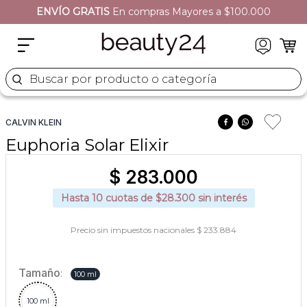
ENVÍO GRATIS
En compras Mayores a $100.000
2
.
moschino
3
.
naj oleari
4
.
cher
Buscar por producto o categoría
5
.
versace
CALVIN KLEIN
Euphoria Solar Elixir
$
283
.
000
Hasta
10
cuotas de $
28.300
sin interés
Precio sin impuestos nacionales $ 233.884
Tamaño
:
100 ml
100 ml