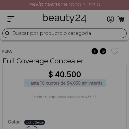
ENVÍO GRATIS
EN TODO EL SITIO
2
.
moschino
3
.
naj oleari
4
.
cher
Buscar por producto o categoría
5
.
versace
PUPA
Full Coverage Concealer
$
40
.
500
Hasta
10
cuotas de $
4.050
sin interés
Precio sin impuestos nacionales $ 33.471
Color
:
Light Beige