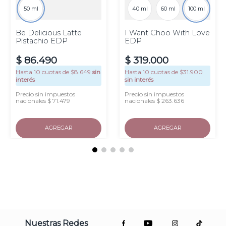
50 ml
40 ml
60 ml
100 ml
Be Delicious Latte
I Want Choo With Love
Pistachio EDP
EDP
$
86
.
490
$
319
.
000
Hasta
10
cuotas de $
8.649
sin
Hasta
10
cuotas de $
31.900
interés
sin interés
Precio sin impuestos
Precio sin impuestos
nacionales $ 71.479
nacionales $ 263.636
AGREGAR
AGREGAR
Nuestras Redes