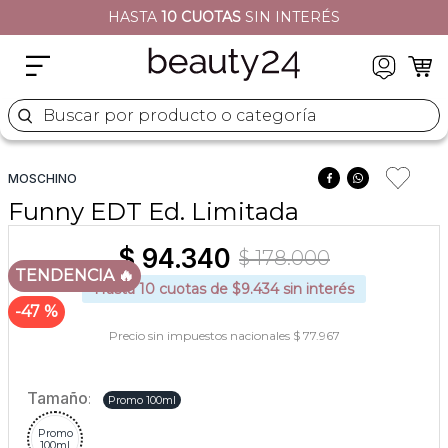
ENVÍO GRATIS
EN TODO EL SITIO
2
.
moschino
3
.
naj oleari
4
.
cher
Buscar por producto o categoría
5
.
versace
MOSCHINO
Funny EDT Ed. Limitada
$
94
.
340
$
178
.
000
TENDENCIA 🔥
Hasta
10
cuotas de $
9.434
sin interés
47 %
Precio sin impuestos nacionales $ 77.967
Tamaño
:
Promo 100ml
Promo
100ml