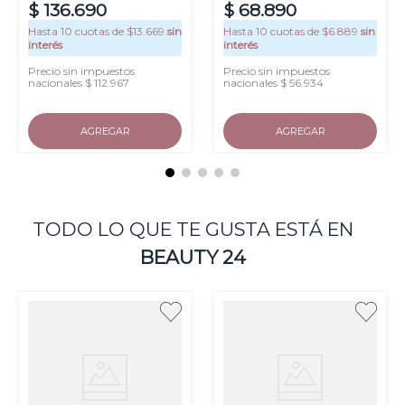
$
136
.
690
$
68
.
890
Hasta
10
cuotas de $
13.669
sin
Hasta
10
cuotas de $
6.889
sin
interés
interés
Precio sin impuestos
Precio sin impuestos
nacionales $ 112.967
nacionales $ 56.934
AGREGAR
AGREGAR
TODO LO QUE TE GUSTA ESTÁ EN
BEAUTY 24