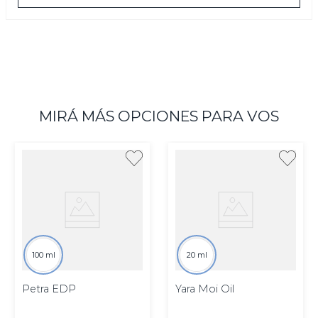
inspirada en la gabardina hace referencia a la
herencia de la marca.
Las imágenes son meramente ilustrativas.
MIRÁ MÁS OPCIONES PARA VOS
100 ml
20 ml
Petra EDP
Yara Moi Oil