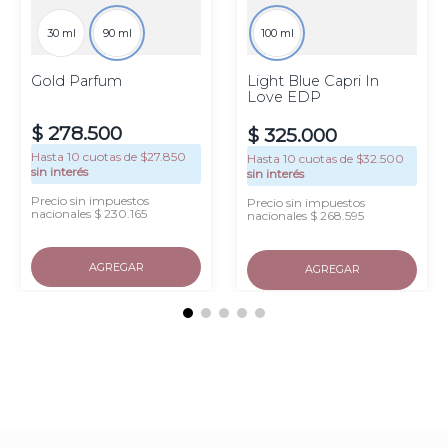
30 ml
90 ml
100 ml
Gold Parfum
Light Blue Capri In
Love EDP
$
278
.
500
$
325
.
000
Hasta
10
cuotas de $
27.850
Hasta
10
cuotas de $
32.500
sin interés
sin interés
Precio sin impuestos
Precio sin impuestos
nacionales $ 230.165
nacionales $ 268.595
AGREGAR
AGREGAR