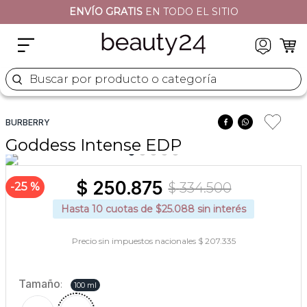
ENVÍO GRATIS
EN TODO EL SITIO
2
.
sets
3
.
naj oleari
4
.
cher
Buscar por producto o categoría
5
.
versace
BURBERRY
Goddess Intense EDP
$
250
.
875
$
334
.
500
25 %
Hasta
10
cuotas de $
25.088
sin interés
Precio sin impuestos nacionales $ 207.335
Tamaño
:
100 ml