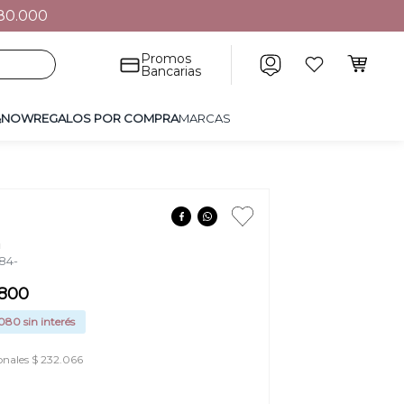
80.000
POR COMPRA
MARCAS
Promos
Bancarias
&NOW
REGALOS POR COMPRA
MARCAS
m
84-
800
.080
sin interés
onales $ 232.066