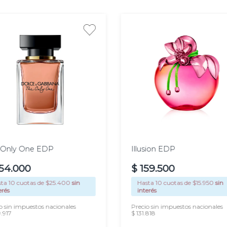
as.
100
 ml
30 ml
50 ml
80 ml
ml
 Only One EDP
Illusion EDP
54
.
000
$
159
.
500
sta
10
cuotas de $
25.400
sin
Hasta
10
cuotas de $
15.950
sin
erés
interés
o sin impuestos nacionales
Precio sin impuestos nacionales
.917
$ 131.818