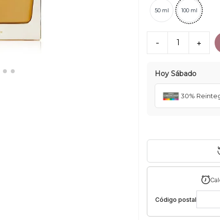
50 ml
100 ml
-
1
+
Hoy
Sábado
30% Reinte
Cal
Código postal