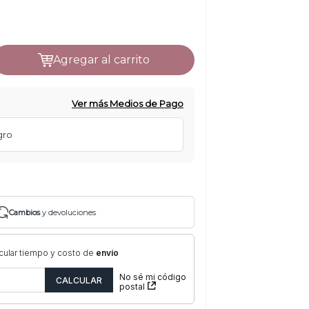
agregar al carrito
Ver más Medios de Pago
gro
Cambios
y devoluciones
cular tiempo y costo de
envío
No sé mi código
postal