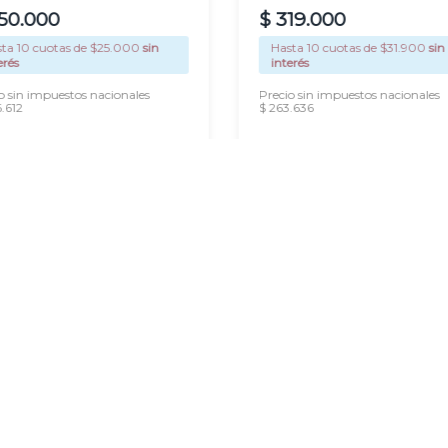
50
.
000
$
319
.
000
sta
10
cuotas de $
25.000
sin
Hasta
10
cuotas de $
31.900
sin
erés
interés
o sin impuestos nacionales
Precio sin impuestos nacionales
.612
$ 263.636
AGREGAR
AGREGAR
Newsletter
Suscribirme
Ingresá tu correo electrónico para
recibir nuestras novedades