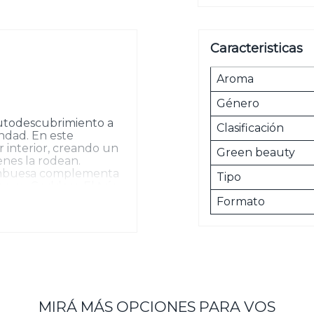
Caracteristicas
Aroma
Género
autodescubrimiento a
Clasificación
ondad. En este
 interior, creando un
Green beauty
nes la rodean.
frambuesa complementa
Tipo
erry Goddess. El trío
a su riqueza en el
Formato
gamuza aporta aún más
e gourmand de vainilla
rado de cristal color
rdeceres. Su estuche en
e inspira en la icónica
MIRÁ MÁS OPCIONES PARA VOS