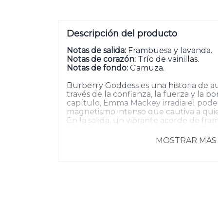
Descripción del producto
Notas de salida:
Frambuesa y lavanda.
Notas de corazón:
Trío de vainillas.
Notas de fondo:
Gamuza.
Burberry Goddess es una historia de 
través de la confianza, la fuerza y la b
capítulo, Emma Mackey irradia el poder
magnetismo intenso que cautiva a quie
En la salida, un vibrante acorde de 
la luminosa esencia de lavanda de Burb
distintivo de extractos de vainilla revel
MOSTRAR MÁS
corazón, mientras que un acorde de 
calidez, textura y sensualidad a la bas
de esta fragancia poderosa.
Presentado en un elegante frasco cuad
bronce, inspirado en los radiantes ata
tono marrón claro con etiqueta dorada s
gabardina de Burberry.