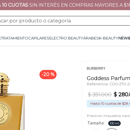
A
10 CUOTAS
SIN INTERÉS EN COMPRAS MAYORES A $1
JE
TRATAMIENTO
CAPILARES
ÁRABES
K-BEAUTY
NEW&NOW
REGALOS 
por producto o categoría
E
TRATAMIENTO
CAPILARES
ELECTRO BEAUTY
ÁRABES
K-BEAUTY
NEW
BURBERRY
20 %
Goddess Parfu
Referencia
:
CO0-270-2
$
351
.
000
$
280
.
Hasta
10
cuotas de $
28
Precio sin impuestos naci
Tamaño
:
100 ml