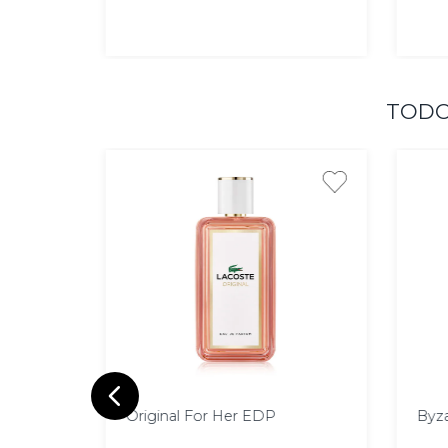
AGREGAR
TODO
100
60
ml
Original For Her EDP
Byz