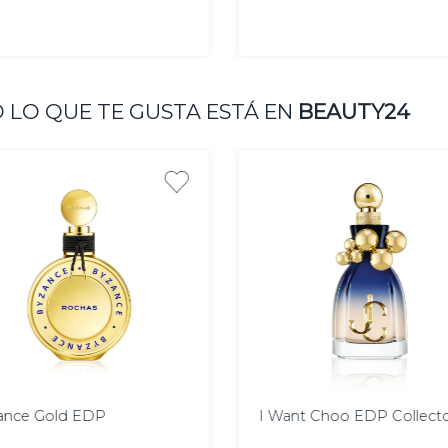
AGREGAR
AGREGAR
 LO QUE TE GUSTA ESTÁ EN
BEAUTY24
100
 ml
90 ml
ml
ance Gold EDP
I Want Choo EDP Collect