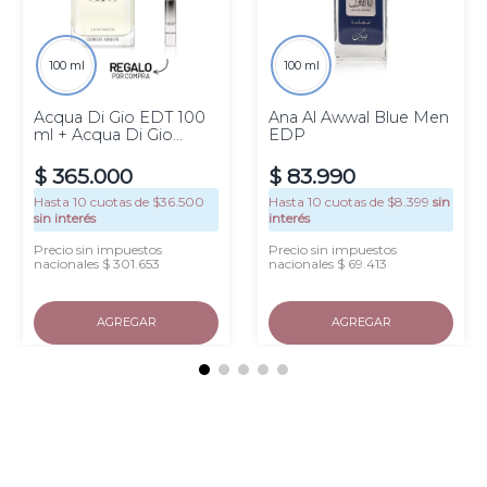
100 ml
100 ml
Acqua Di Gio EDT 100
Ana Al Awwal Blue Men
ml + Acqua Di Gio
EDP
EDPI 10 ml
$
365
.
000
$
83
.
990
Hasta
10
cuotas de $
36.500
Hasta
10
cuotas de $
8.399
sin
sin interés
interés
Precio sin impuestos
Precio sin impuestos
nacionales $ 301.653
nacionales $ 69.413
AGREGAR
AGREGAR