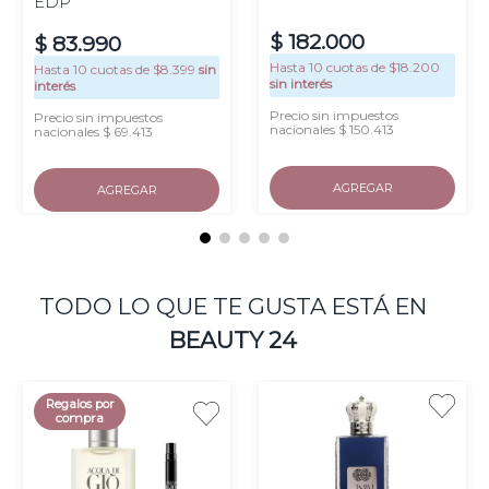
EDP
$
182
.
000
$
83
.
990
Hasta
10
cuotas de $
18.200
Hasta
10
cuotas de $
8.399
sin
sin interés
interés
Precio sin impuestos
Precio sin impuestos
nacionales $ 150.413
nacionales $ 69.413
AGREGAR
AGREGAR
TODO LO QUE TE GUSTA ESTÁ EN
BEAUTY 24
Regalos por
compra