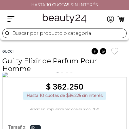
HASTA
10 CUOTAS
SIN INTERÉS
2
.
moschino
3
.
naj oleari
4
.
cher
Buscar por producto o categoría
5
.
versace
GUCCI
Guilty Elixir de Parfum Pour
Homme
$
362
.
250
Hasta
10
cuotas de $
36.225
sin interés
Precio sin impuestos nacionales $ 299.380
Tamaño
:
60 ml