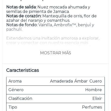
Notas de salida:
Nuez moscada ahumada y
semillas de pimienta de Jamaica.
Notas de corazón:
Mantequilla de orris, flor de
azahar del naranjo y osmanthus.
Notas de fondo:
Vainilla, Ambrofix™, benjuí y
pachulí.
Extendemos una invitación amorosa a explorar,
crear y conectar con nuestra esencia más
genuina. Las fragancias Gucci Guilty Pour Femme
y Pour Homme presentan una oda a la
MOSTRAR MÁS
autoaceptación, la amistad y el amor en todas sus
formas.
Una fragancia intensa para una conexión intensa,
Caracteristicas
Gucci Guilty Pour Homme Elixir de Parfum es
una fragancia amaderada, ambarina y de cuero
Aroma
Amaderada
Ámbar
Cuero
para hombres. Guilty Elixirs son una declaración
audaz, una extroversión vibrante: aromas
Género
Hombre
cautivadores y sofisticados que extienden una
invitación amorosa a aceptar quiénes somos y
Clasificación
Elixir
dejar que nuestro ser auténtico se revele,
mientras celebramos las infinitas expresiones del
Tipo
Perfumes
amor.