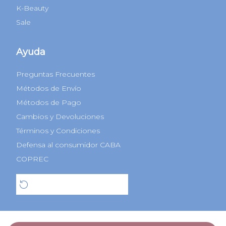
K-Beauty
Sale
Ayuda
Preguntas Frecuentes
Métodos de Envío
Métodos de Pago
Cambios y Devoluciones
Términos y Condiciones
Defensa al consumidor CABA
COPREC
Botón de arrepentimiento
© 2022 Todos los derechos reservados