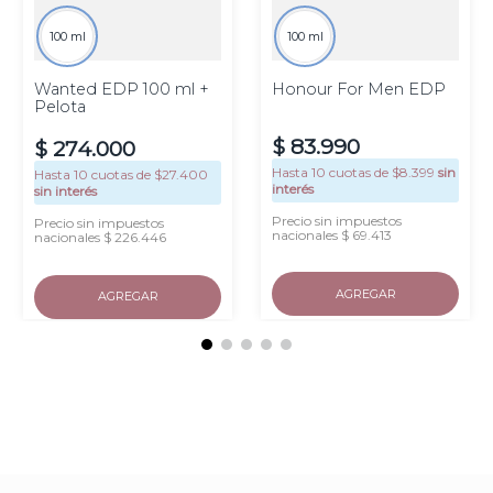
100 ml
100 ml
Wanted EDP 100 ml +
Honour For Men EDP
Pelota
$
83
.
990
$
274
.
000
Hasta
10
cuotas de $
8.399
sin
Hasta
10
cuotas de $
27.400
interés
sin interés
Precio sin impuestos
Precio sin impuestos
nacionales $ 69.413
nacionales $ 226.446
AGREGAR
AGREGAR