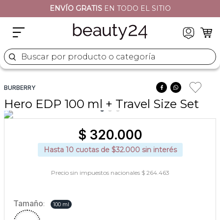
ENVÍO GRATIS
EN TODO EL SITIO
2
.
moschino
3
.
naj oleari
4
.
cher
Buscar por producto o categoría
5
.
versace
BURBERRY
Hero EDP 100 ml + Travel Size Set
$
320
.
000
Hasta
10
cuotas de $
32.000
sin interés
Precio sin impuestos nacionales $ 264.463
Tamaño
:
100 ml