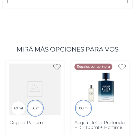
frasco se viste de roble profundo y tonos dorados
inspirados en los códigos de la casa para expresar
la nueva intensidad de la fragancia que contiene.
Las imágenes son meramente ilustrativas.
MIRÁ MÁS OPCIONES PARA VOS
Regalos por compra
60 ml
100 ml
100 ml
Original Parfum
Acqua Di Gio Profondo
EDP 100ml + Homme
EDT 15ml