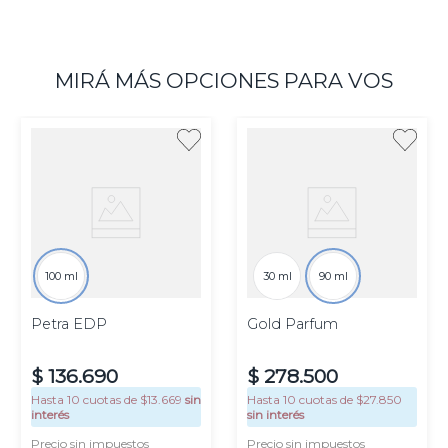
MIRÁ MÁS OPCIONES PARA VOS
100 ml
30 ml
90 ml
Petra EDP
Gold Parfum
$
136
.
690
$
278
.
500
Hasta
10
cuotas de $
13.669
sin
Hasta
10
cuotas de $
27.850
interés
sin interés
Precio sin impuestos
Precio sin impuestos