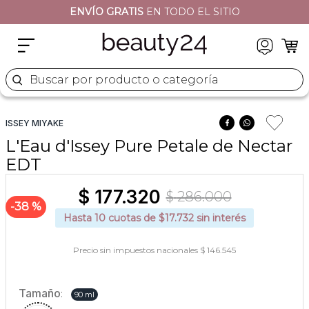
ENVÍO GRATIS
EN TODO EL SITIO
2
.
moschino
3
.
naj oleari
4
.
cher
Buscar por producto o categoría
5
.
versace
ISSEY MIYAKE
L'Eau d'Issey Pure Petale de Nectar
EDT
$
177
.
320
$
286
.
000
38 %
Hasta
10
cuotas de $
17.732
sin interés
Precio sin impuestos nacionales $ 146.545
Tamaño
:
90 ml