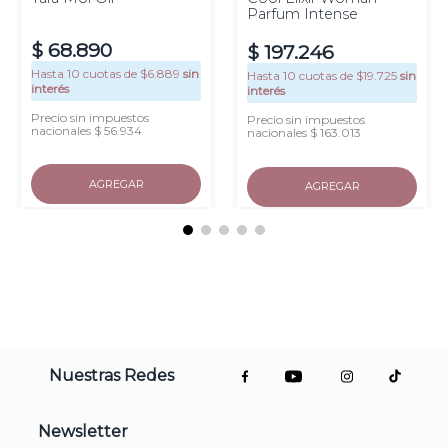
Parfum Intense
$
68
.
890
$
197
.
246
Hasta
10
cuotas de $
6.889
sin
Hasta
10
cuotas de $
19.725
sin
interés
interés
Precio sin impuestos
Precio sin impuestos
nacionales $ 56.934
nacionales $ 163.013
AGREGAR
AGREGAR
Nuestras Redes
Newsletter