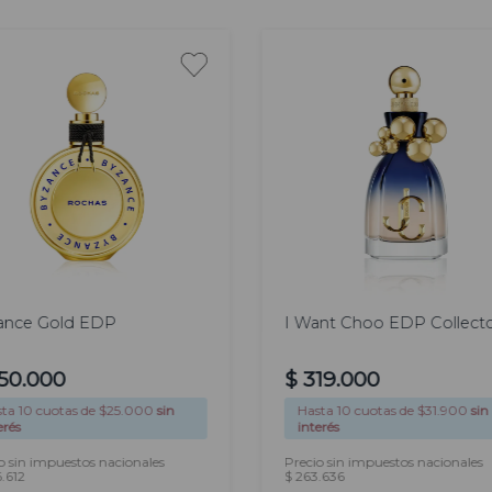
as.
100
 ml
90 ml
ml
ance Gold EDP
I Want Choo EDP Collect
50
.
000
$
319
.
000
sta
10
cuotas de $
25.000
sin
Hasta
10
cuotas de $
31.900
sin
erés
interés
o sin impuestos nacionales
Precio sin impuestos nacionales
.612
$ 263.636