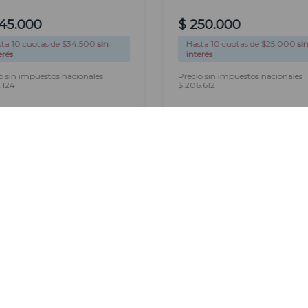
45
.
000
$
250
.
000
sta
10
cuotas de $
34.500
sin
Hasta
10
cuotas de $
25.000
si
erés
interés
o sin impuestos nacionales
Precio sin impuestos nacionales
.124
$ 206.612
AGREGAR
AGREGAR
Newsletter
Suscribirme
Ingresá tu correo electrónico para
recibir nuestras novedades