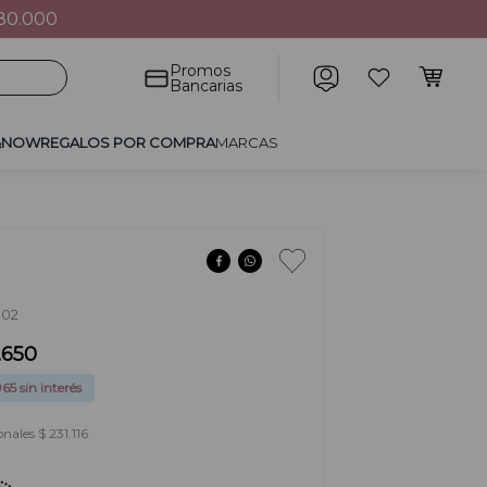
80.000
POR COMPRA
MARCAS
Promos
Bancarias
&NOW
REGALOS POR COMPRA
MARCAS
002
.
650
965
sin interés
nales $ 231.116