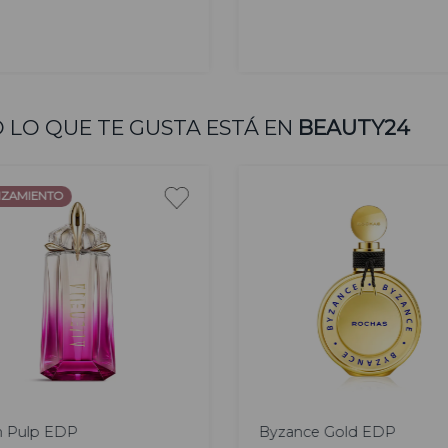
AGREGAR
AGREGAR
 LO QUE TE GUSTA ESTÁ EN
BEAUTY24
ZAMIENTO
 ml
60 ml
90 ml
60 ml
90 ml
n Pulp EDP
Byzance Gold EDP