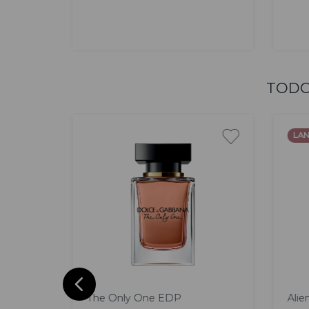
AGREGAR
TODO
LAN
100
50 ml
30
ml
The Only One EDP
Alie