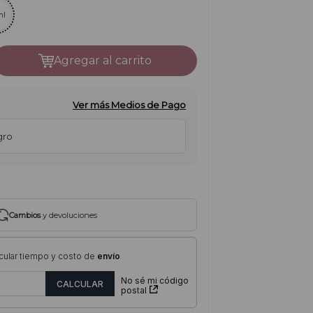
ml
agregar al carrito
Ver más Medios de Pago
gro
Cambios
y devoluciones
cular tiempo y costo de
envío
No sé mi código
postal