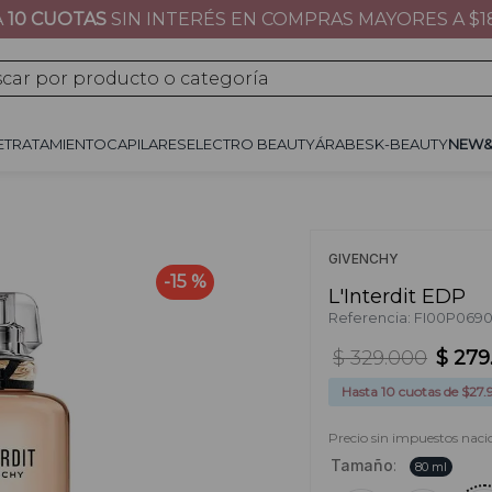
A
10 CUOTAS
SIN INTERÉS EN COMPRAS MAYORES A $1
JE
TRATAMIENTO
CAPILARES
ÁRABES
K-BEAUTY
NEW&NOW
REGALOS 
por producto o categoría
E
TRATAMIENTO
CAPILARES
ELECTRO BEAUTY
ÁRABES
K-BEAUTY
NEW
GIVENCHY
15 %
L'Interdit EDP
Referencia
:
FI00P069
$
329
.
000
$
279
Hasta
10
cuotas de $
27.
Precio sin impuestos nacio
Tamaño
:
80 ml