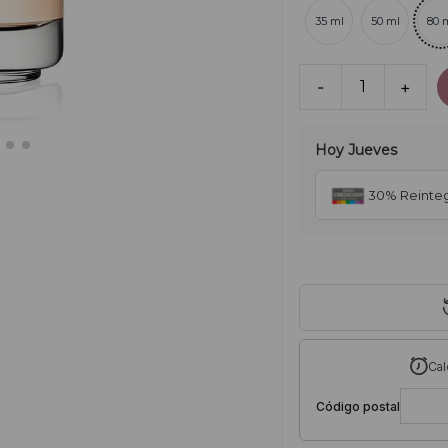
35 ml
50 ml
80 
-
1
+
Hoy
Jueves
30% Reinte
Cal
Código postal