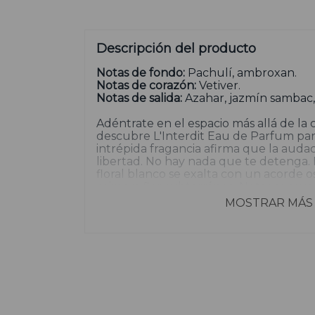
Descripción del producto
Notas de fondo:
Pachulí, ambroxan.
Notas de corazón:
Vetiver.
Notas de salida:
Azahar, jazmín sambac,
Adéntrate en el espacio más allá de la
descubre L'Interdit Eau de Parfum par
intrépida fragancia afirma que la audaci
libertad. No hay nada que te detenga
floral blanco se exalta con un acorde o
primera flor subterránea. Notas sensua
tuberosa se entrelazan con una mezcla
MOSTRAR MÁS
de vetiver y pachulí.
L'Interdit Eau de Parfum de Givenchy e
audazmente elegante. La botella auda
de libertad. Al mismo tiempo sorpren
profundamente femenina y decididam
versión contemporánea del primer pe
Hubert de Givenchy en 1957. L'Interdit
feminidad audaz. Una invitación para de