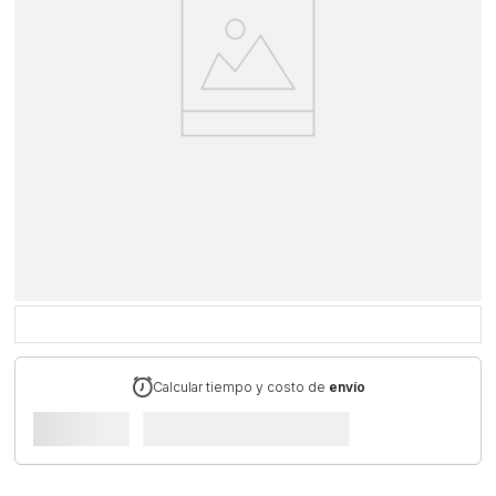
¡Lo sentimos!
No encontramos
resultados para tu búsqueda
Te recomendamos revisar los términos utilizados o
navegar por nuestras categorías destacadas.
MIRA
NUESTROS
PRODUCTOS
DESTACADOS