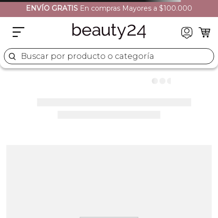
ENVÍO GRATIS
En compras Mayores a $100.000
Buscar por producto o categoría
lust-for-sun-edp-xplust100