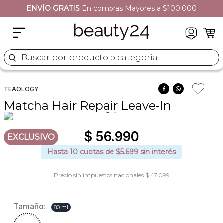
ENVÍO GRATIS
En compras Mayores a $100.000
2
.
moschino
3
.
naj oleari
4
.
cher
Buscar por producto o categoría
5
.
versace
TEAOLOGY
Matcha Hair Repair Leave-In
$
56
.
990
EXCLUSIVO
Hasta
10
cuotas de $
5.699
sin interés
Precio sin impuestos nacionales $ 47.099
Tamaño
:
80 ml