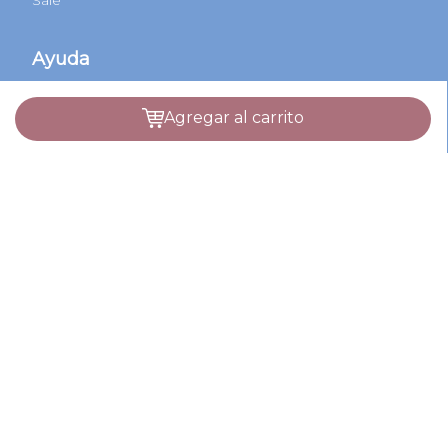
Sale
Ayuda
Preguntas Frecuentes
agregar al carrito
Métodos de Envío
Métodos de Pago
Cambios y Devoluciones
Términos y Condiciones
Defensa al consumidor CABA
COPREC
Botón de arrepentimiento
© 2022 Todos los derechos reservados