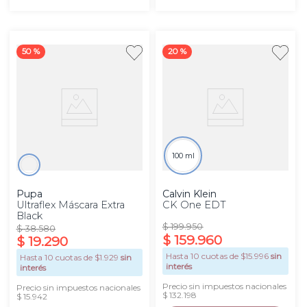
50 %
20 %
100 ml
Pupa
Calvin Klein
Ultraflex Máscara Extra
CK One EDT
Black
$
199
.
950
$
38
.
580
$
159
.
960
$
19
.
290
Hasta
10
cuotas de $
15.996
sin
Hasta
10
cuotas de $
1.929
sin
interés
interés
Precio sin impuestos nacionales
Precio sin impuestos nacionales
$ 132.198
$ 15.942