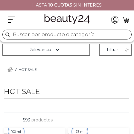
HASTA
10 CUOTAS
SIN INTERÉS
2
.
moschino
3
.
naj oleari
4
.
cher
Buscar por producto o categoría
5
.
versace
Relevancia
Filtrar
HOT SALE
HOT SALE
593
productos
100 ml
75 ml