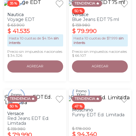
35 %
TENDENCIA 🔥
50 %
Nautica
Versace
Voyage EDT
Blue Jeans EDT 75 ml
$
63
.
900
$
159
.
980
$
41
.
535
$
79
.
990
Hasta
10
cuotas de $
4.154
sin
Hasta
10
cuotas de $
7.999
sin
interés
interés
Precio sin impuestos nacionales
Precio sin impuestos nacionales
$ 34.326
$ 66.107
AGREGAR
AGREGAR
Promo
Promo
100ml
75ml
TENDENCIA 🔥
TENDENCIA 🔥
50 %
47 %
Moschino
Versace
Funny EDT Ed. Limitada
Red Jeans EDT Ed.
Limitada
$
178
.
000
$
159
.
980
$
94
.
340
$
79
.
990