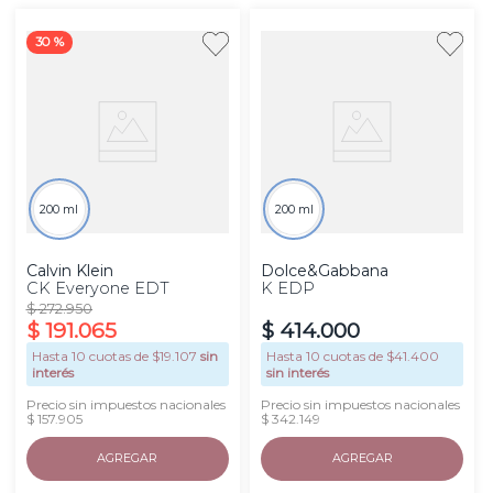
30 %
200 ml
200 ml
Calvin Klein
Dolce&Gabbana
CK Everyone EDT
K EDP
$
272
.
950
$
191
.
065
$
414
.
000
Hasta
10
cuotas de $
19.107
sin
Hasta
10
cuotas de $
41.400
interés
sin interés
Precio sin impuestos nacionales
Precio sin impuestos nacionales
$ 157.905
$ 342.149
AGREGAR
AGREGAR