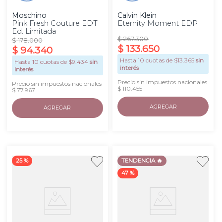
Moschino
Calvin Klein
Pink Fresh Couture EDT
Eternity Moment EDP
Ed. Limitada
$
267
.
300
$
178
.
000
$
133
.
650
$
94
.
340
Hasta
10
cuotas de $
13.365
sin
Hasta
10
cuotas de $
9.434
sin
interés
interés
Precio sin impuestos nacionales
Precio sin impuestos nacionales
$ 110.455
$ 77.967
AGREGAR
AGREGAR
25 %
TENDENCIA 🔥
47 %