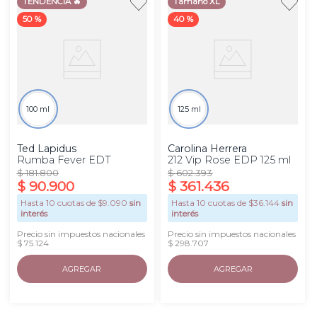
TENDENCIA 🔥
Tamaño XL
50 %
40 %
100 ml
125 ml
Ted Lapidus
Carolina Herrera
Rumba Fever EDT
212 Vip Rose EDP 125 ml
$
181
.
800
$
602
.
393
$
90
.
900
$
361
.
436
Hasta
10
cuotas de $
9.090
sin
Hasta
10
cuotas de $
36.144
sin
interés
interés
Precio sin impuestos nacionales
Precio sin impuestos nacionales
$ 75.124
$ 298.707
AGREGAR
AGREGAR