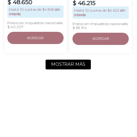
$
48
.
650
$
46
.
215
Hasta
10
cuotas de $
4.865
sin
Hasta
10
cuotas de $
4.622
sin
interés
interés
Precio sin impuestos nacionales
Precio sin impuestos nacionales
$ 40.207
$ 38.194
AGREGAR
AGREGAR
MOSTRAR MÁS