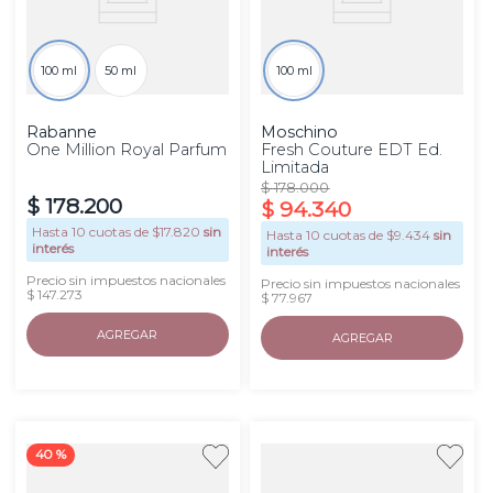
100 ml
50 ml
100 ml
Rabanne
Moschino
One Million Royal Parfum
Fresh Couture EDT Ed.
Limitada
$
178
.
000
$
178
.
200
$
94
.
340
Hasta
10
cuotas de $
17.820
sin
Hasta
10
cuotas de $
9.434
sin
interés
interés
Precio sin impuestos nacionales
Precio sin impuestos nacionales
$ 147.273
$ 77.967
AGREGAR
AGREGAR
40 %