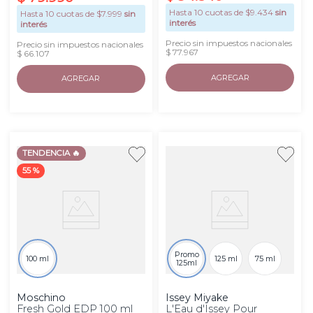
Hasta
10
cuotas de $
9.434
sin
Hasta
10
cuotas de $
7.999
sin
interés
interés
Precio sin impuestos nacionales
Precio sin impuestos nacionales
$ 77.967
$ 66.107
AGREGAR
AGREGAR
TENDENCIA 🔥
55 %
Promo
100 ml
125 ml
75 ml
125ml
Moschino
Issey Miyake
Fresh Gold EDP 100 ml
L'Eau d'Issey Pour