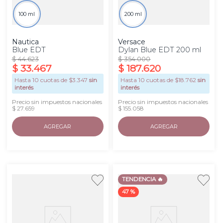
100 ml
200 ml
Nautica
Versace
Blue EDT
Dylan Blue EDT 200 ml
$
44
.
623
$
354
.
000
$
33
.
467
$
187
.
620
Hasta
10
cuotas de $
3.347
sin
Hasta
10
cuotas de $
18.762
sin
interés
interés
Precio sin impuestos nacionales
Precio sin impuestos nacionales
$ 27.659
$ 155.058
AGREGAR
AGREGAR
TENDENCIA 🔥
47 %