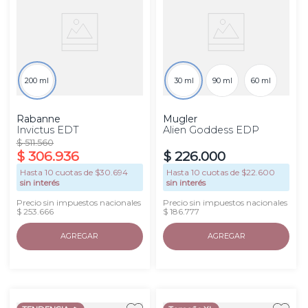
200 ml
30 ml
90 ml
60 ml
Rabanne
Mugler
Invictus EDT
Alien Goddess EDP
$
511
.
560
$
306
.
936
$
226
.
000
Hasta
10
cuotas de $
30.694
Hasta
10
cuotas de $
22.600
sin interés
sin interés
Precio sin impuestos nacionales
Precio sin impuestos nacionales
$ 253.666
$ 186.777
AGREGAR
AGREGAR