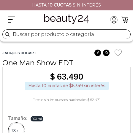
HASTA
10 CUOTAS
SIN INTERÉS
2
.
moschino
3
.
naj oleari
4
.
cher
Buscar por producto o categoría
5
.
versace
JACQUES BOGART
One Man Show EDT
$
63
.
490
Hasta
10
cuotas de $
6.349
sin interés
Precio sin impuestos nacionales $ 52.471
Tamaño
:
100 ml
100 ml