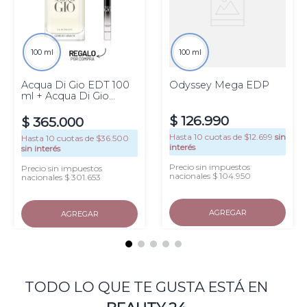
100 ml
100 ml
Acqua Di Gio EDT 100
Odyssey Mega EDP
ml + Acqua Di Gio
EDPI 10 ml
$
126
.
990
$
365
.
000
Hasta
10
cuotas de $
12.699
sin
Hasta
10
cuotas de $
36.500
interés
sin interés
Precio sin impuestos
Precio sin impuestos
nacionales $ 104.950
nacionales $ 301.653
AGREGAR
AGREGAR
TODO LO QUE TE GUSTA ESTÁ EN