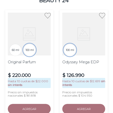
BEAUTY 24
60 ml
100 ml
100 ml
Original Parfum
Odyssey Mega EDP
$
220
.
000
$
126
.
990
Hasta
10
cuotas de $
22.000
Hasta
10
cuotas de $
12.699
sin
sin interés
interés
Precio sin impuestos
Precio sin impuestos
nacionales $ 181.818
nacionales $ 104.950
AGREGAR
AGREGAR