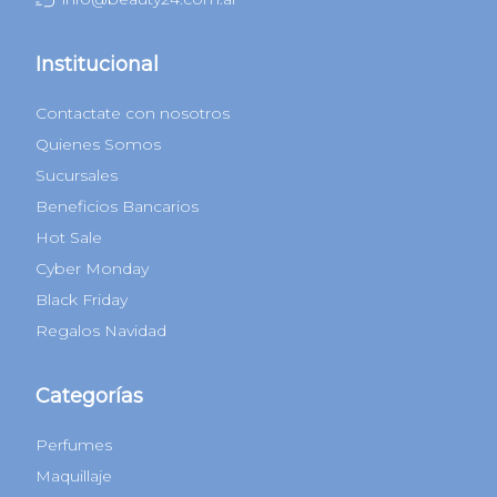
Atención al Cliente
Lunes a domingos de 9 a 18hs
0810-220-0224
1170951677
info@beauty24.com.ar
Institucional
Contactate con nosotros
Quienes Somos
Sucursales
Beneficios Bancarios
Hot Sale
Cyber Monday