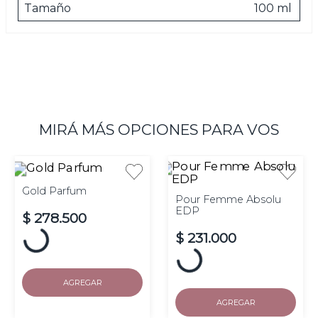
sentidos y atrae sin esfuerzo.
Tamaño
100 ml
Las imágenes son meramente ilustrativas.
MIRÁ MÁS OPCIONES PARA VOS
30 ml
90 ml
100 ml
Gold Parfum
Pour Femme Absolu
EDP