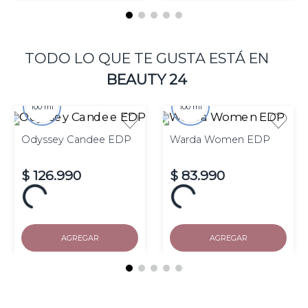
$
278
.
500
$
231
.
000
Hasta
10
cuotas de $
27.850
Hasta
10
cuotas de $
23.100
sin interés
sin interés
Precio sin impuestos
Precio sin impuestos
nacionales $ 230.165
nacionales $ 190.909
AGREGAR
AGREGAR
TODO LO QUE TE GUSTA ESTÁ EN
BEAUTY 24
100 ml
100 ml
Odyssey Candee EDP
Warda Women EDP
$
126
.
990
$
83
.
990