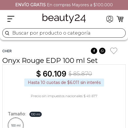
ENVÍO GRATIS
EN TODO EL SITIO
2
.
moschino
3
.
naj oleari
4
.
cher
Buscar por producto o categoría
5
.
versace
CHER
Onyx Rouge EDP 100 ml Set
$
60
.
109
$
85
.
870
Hasta
10
cuotas de $
6.011
sin interés
Precio sin impuestos nacionales $ 49.677
Tamaño
:
100 ml
100 ml