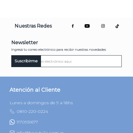
Hasta
10
cuotas de $
sin
Hasta
10
cuotas de $
sin
interés
interés
AGREGAR
AGREGAR
Nuestras Redes
Newsletter
Ingresá tu correo electrónico para recibir nuestras novedades
Suscribirme