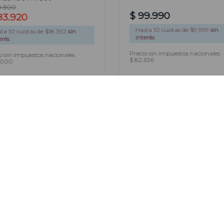
9
.
900
$
99
.
990
83
.
920
Hasta
10
cuotas de $
9.999
sin
sta
10
cuotas de $
18.392
sin
interés
erés
Precio sin impuestos nacionales
o sin impuestos nacionales
$ 82.636
.000
AGREGAR
AGREGAR
Newsletter
Suscribirme
Ingresá tu correo electrónico para
recibir nuestras novedades