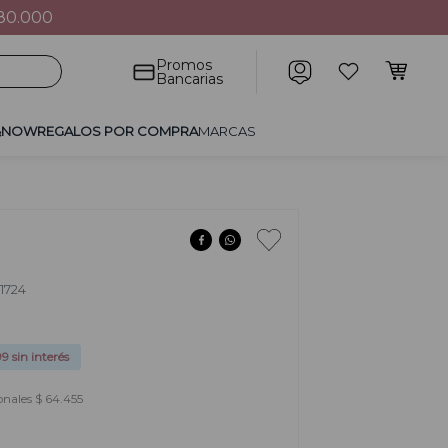
80.000
POR COMPRA
MARCAS
Promos
Bancarias
&NOW
REGALOS POR COMPRA
MARCAS
1724
99
sin interés
onales $ 64.455