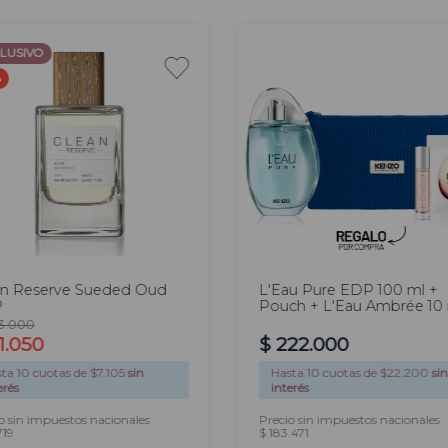
LUSIVO
%
00
100
l
ml
an Reserve Sueded Oud
L'Eau Pure EDP 100 ml +
P
Pouch + L'Eau Ambrée 10 
Muestra
3
.
000
1
.
050
$
222
.
000
sta
10
cuotas de $
7.105
sin
Hasta
10
cuotas de $
22.200
sin
erés
interés
o sin impuestos nacionales
Precio sin impuestos nacionales
719
$ 183.471