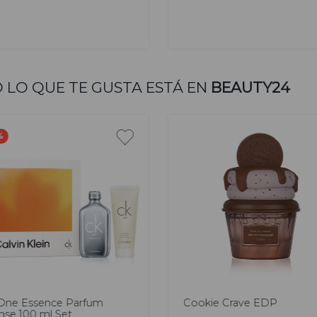
AGREGAR
AGREGAR
 LO QUE TE GUSTA ESTÁ EN
BEAUTY24
%
omo
75 ml
0ml
One Essence Parfum
Cookie Crave EDP
nse 100 ml Set