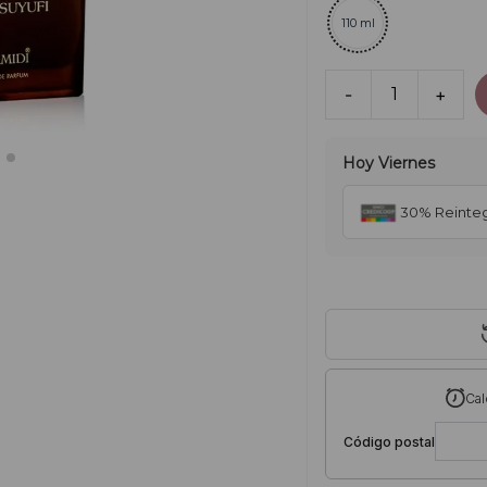
110 ml
-
1
+
Hoy
Viernes
30% Reinte
Cal
Código postal