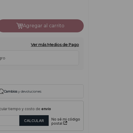
agregar al carrito
Ver más Medios de Pago
gro
Cambios
y devoluciones
cular tiempo y costo de
envío
No sé mi código
postal