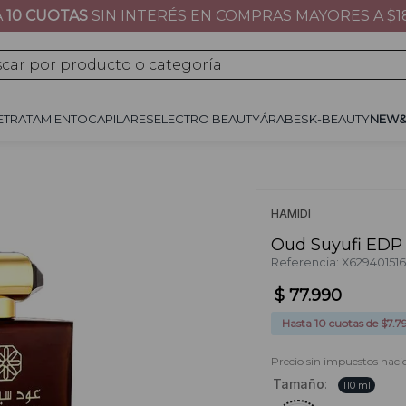
A
10 CUOTAS
SIN INTERÉS EN COMPRAS MAYORES A $1
JE
TRATAMIENTO
CAPILARES
ÁRABES
K-BEAUTY
NEW&NOW
REGALOS 
por producto o categoría
E
TRATAMIENTO
CAPILARES
ELECTRO BEAUTY
ÁRABES
K-BEAUTY
NEW
HAMIDI
Oud Suyufi EDP
Referencia
:
X629401516
$
77
.
990
Hasta
10
cuotas de $
7.7
Precio sin impuestos naci
Tamaño
:
110 ml