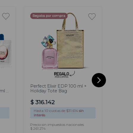
Regalos por compra
100
100
ml
ml
Perfect Elixir EDP 100 ml +
9AM Wh
ml +
Holiday Tote Bag
$
122
.
$
316
.
142
Hasta
1
Hasta
10
cuotas de $
31.614
sin
interés
interés
Precio si
Precio sin impuestos nacionales
$ 101.066
$ 261.274