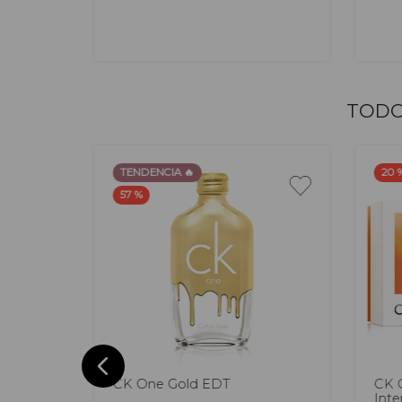
AGREGAR
TODO
TENDENCIA 🔥
20 
57 %
Promo
Pr
200ml
10
CK One Gold EDT
CK 
Inte