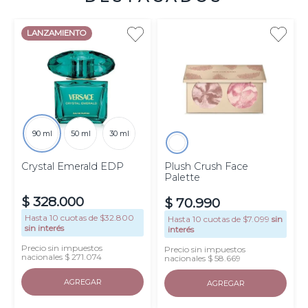
LANZAMIENTO
90 ml
50 ml
30 ml
Crystal Emerald EDP
Plush Crush Face
Palette
$
328
.
000
$
70
.
990
Hasta
10
cuotas de $
32.800
Hasta
10
cuotas de $
7.099
sin
sin interés
interés
Precio sin impuestos
Precio sin impuestos
nacionales $ 271.074
nacionales $ 58.669
AGREGAR
AGREGAR