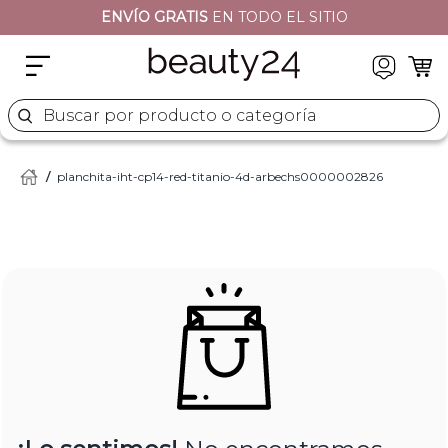
ENVÍO GRATIS
EN TODO EL SITIO
2
.
moschino
3
.
naj oleari
4
.
cher
Buscar por producto o categoría
5
.
versace
planchita-iht-cp14-red-titanio-4d-arbechs0000002826