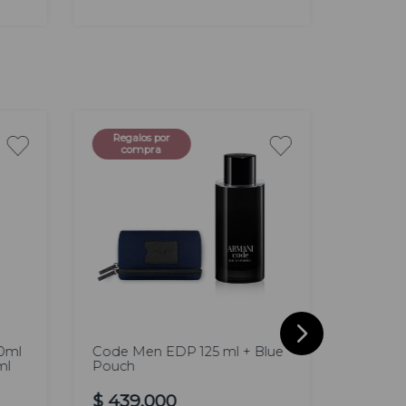
AGREGAR
Regalos por
compra
125
100
ml
ml
0ml
Code Men EDP 125 ml + Blue
Eros Pa
ml
Pouch
$
377
.
$
439
.
000