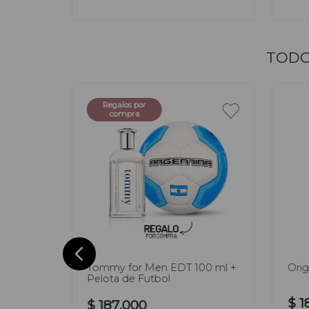
AGREGAR
TODO
Regalos por
compra
100
60
ml
DT
Tommy for Men EDT 100 ml +
Orig
Pelota de Futbol
$
1
$
187
.
000