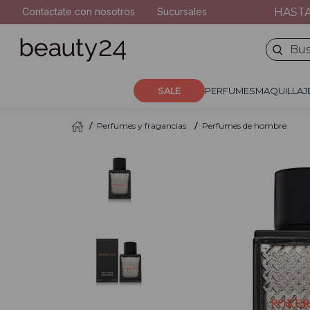
2
.
moschino
S
SIN INTERÉS EN COMPRAS MAYORES A $180.000
Contactate con nosotros
Sucursales
PERFUMES
MAQUILLA
3
.
naj oleari
Buscar 
4
.
cher
5
.
versace
SALE
PERFUMES
MAQUILLAJ
Perfumes y fragancias
Perfumes de hombre