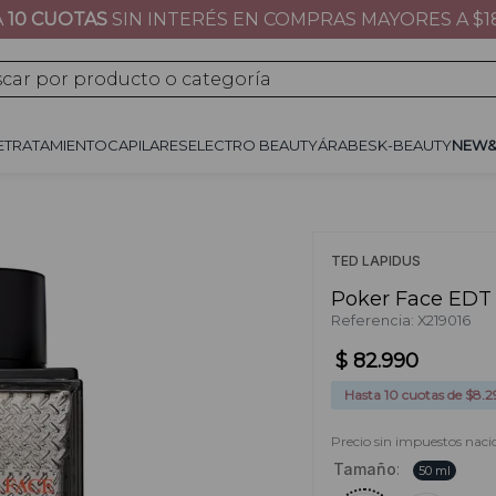
ENVÍO GRATIS
EN COMPRAS MAYORE
JE
TRATAMIENTO
CAPILARES
ÁRABES
K-BEAUTY
NEW&NOW
REGALOS 
por producto o categoría
E
TRATAMIENTO
CAPILARES
ELECTRO BEAUTY
ÁRABES
K-BEAUTY
NEW
TED LAPIDUS
Poker Face EDT
Referencia
:
X219016
$
82
.
990
Hasta
10
cuotas de $
8.2
Precio sin impuestos naci
Tamaño
:
50 ml