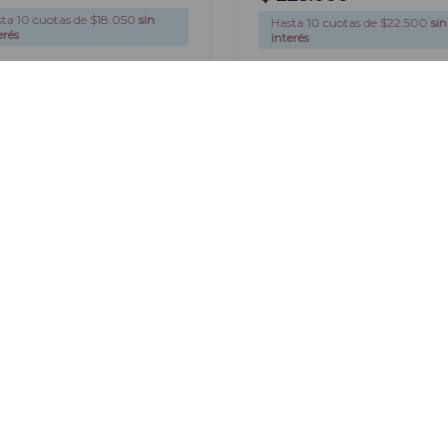
sta
10
cuotas de $
18.050
sin
Hasta
10
cuotas de $
22.500
sin
erés
interés
o sin impuestos nacionales
Precio sin impuestos nacionales
.174
$ 185.950
AGREGAR
AGREGAR
Newsletter
Suscribirme
Ingresá tu correo electrónico para
recibir nuestras novedades
ional
Categorías