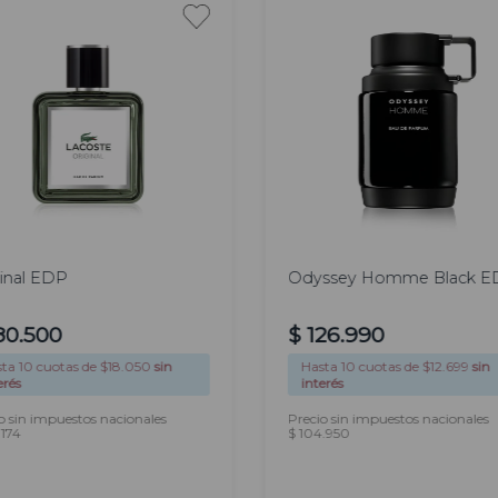
100
100
 ml
ml
ml
inal EDP
Odyssey Homme Black E
80
.
500
$
126
.
990
sta
10
cuotas de $
18.050
sin
Hasta
10
cuotas de $
12.699
sin
erés
interés
o sin impuestos nacionales
Precio sin impuestos nacionales
.174
$ 104.950