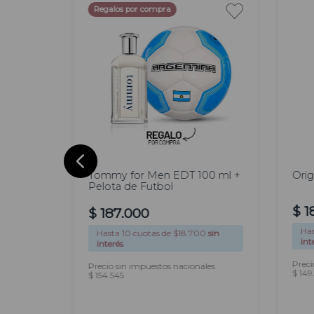
Regalos por compra
100
60
ml
Tommy for Men EDT 100 ml +
Orig
Pelota de Futbol
$
1
$
187
.
000
0
sin
Ha
Hasta
10
cuotas de $
18.700
sin
int
interés
les
Preci
Precio sin impuestos nacionales
$ 149
$ 154.545