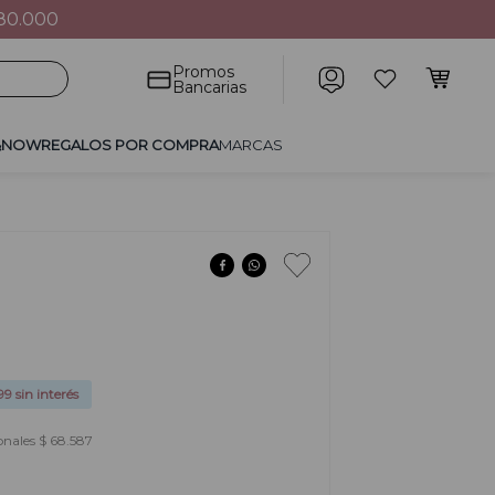
S A $100.000
POR COMPRA
MARCAS
Promos
Bancarias
&NOW
REGALOS POR COMPRA
MARCAS
99
sin interés
onales $ 68.587