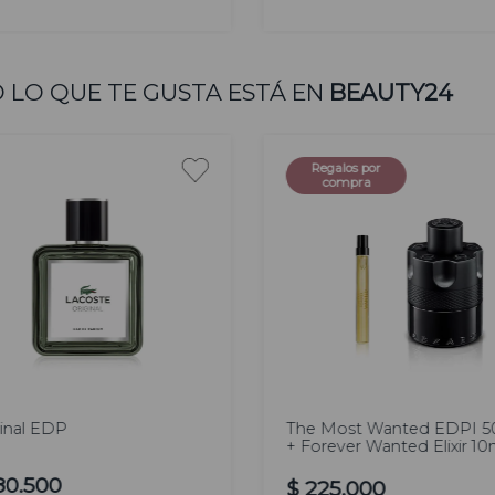
AGREGAR
AGREGAR
 LO QUE TE GUSTA ESTÁ EN
BEAUTY24
Regalos por
compra
100
 ml
50 ml
ml
inal EDP
The Most Wanted EDPI 5
+ Forever Wanted Elixir 10
80
.
500
$
225
.
000