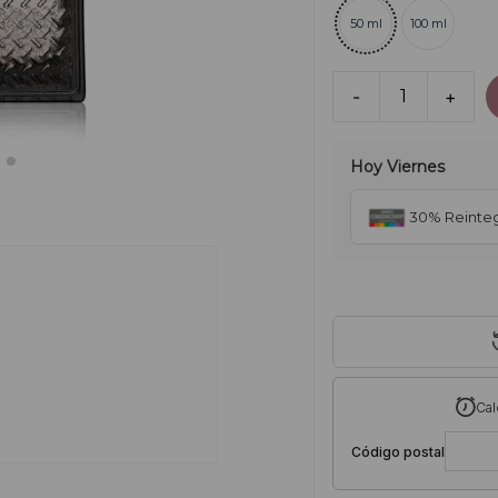
50 ml
100 ml
-
1
+
Hoy
Viernes
30% Reinte
Cal
Código postal