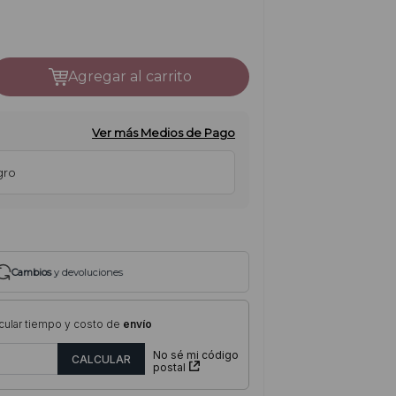
agregar al carrito
Ver más Medios de Pago
gro
Cambios
y devoluciones
cular tiempo y costo de
envío
No sé mi código
postal