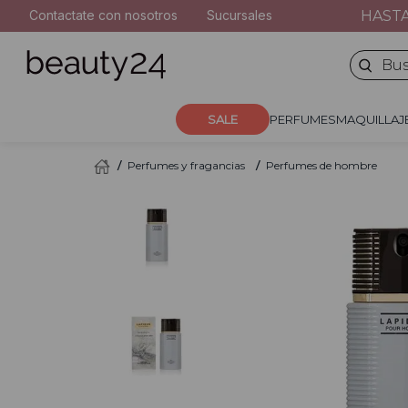
2
.
moschino
AS MAYORES A $100.000
HAST
Contactate con nosotros
Sucursales
PERFUMES
MAQUILLA
3
.
naj oleari
Buscar 
4
.
cher
5
.
versace
SALE
PERFUMES
MAQUILLAJ
Perfumes y fragancias
Perfumes de hombre