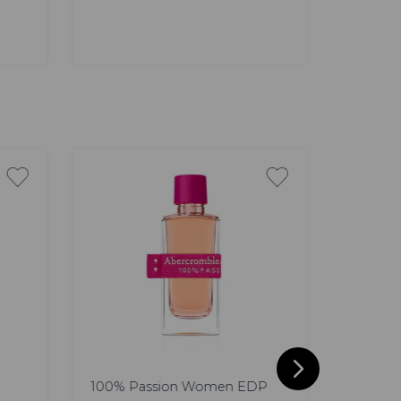
AGREGAR
50 ml
Acqua D
100
ml
100% Passion Women EDP