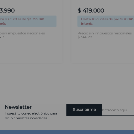
3
.
990
$
419
.
000
sta
10
cuotas de $
8.399
sin
Hasta
10
cuotas de $
41.900
sin
erés
interés
o sin impuestos nacionales
Precio sin impuestos nacionales
413
$ 346.281
AGREGAR
AGREGAR
Newsletter
Suscribirme
Ingresá tu correo electrónico para
recibir nuestras novedades