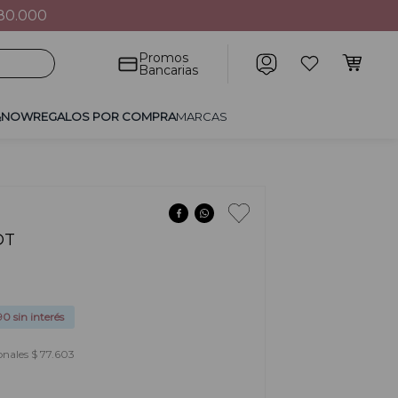
80.000
POR COMPRA
MARCAS
Promos
Bancarias
&NOW
REGALOS POR COMPRA
MARCAS
DT
90
sin interés
onales $ 77.603