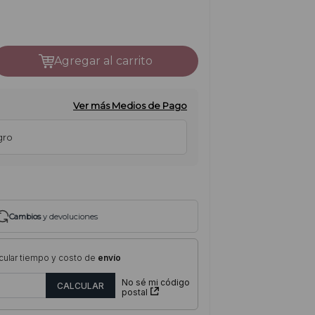
agregar al carrito
Ver más Medios de Pago
gro
Cambios
y devoluciones
cular tiempo y costo de
envío
No sé mi código
postal