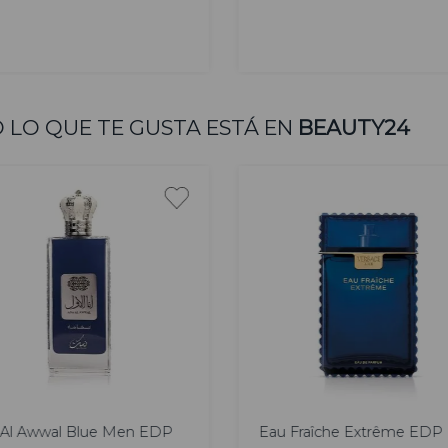
AGREGAR
AGREGAR
 LO QUE TE GUSTA ESTÁ EN
BEAUTY24
e enebro, albahaca,
io, jazmín, alcaravea,
 de rosa de Brasil y
a, ámbar, pachulí,
co.
as.
00
100
200
50 ml
l
ml
ml
 Al Awwal Blue Men EDP
Eau Fraîche Extrême EDP