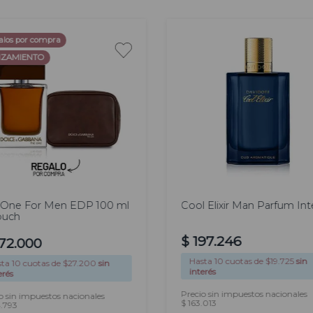
alos por compra
ZAMIENTO
00
100
l
ml
 One For Men EDP 100 ml
Cool Elixir Man Parfum In
ouch
$
197
.
246
72
.
000
Hasta
10
cuotas de $
19.725
sin
sta
10
cuotas de $
27.200
sin
interés
erés
Precio sin impuestos nacionales
o sin impuestos nacionales
$ 163.013
.793