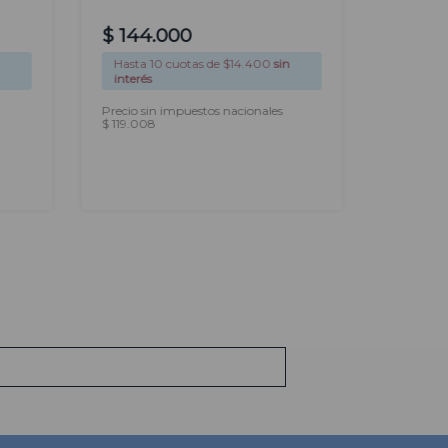
$
144
.
000
$
284
Hasta
10
cuotas de $
14.400
sin
Hasta
1
interés
interés
Precio sin impuestos nacionales
Precio si
$ 119.008
$ 235.455
AGREGAR