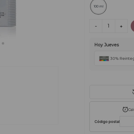
100 ml
-
1
+
Hoy
Jueves
30% Reinte
Cal
Código postal