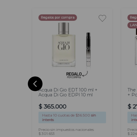
Regalos por compra
Reg
LAN
100
1
ml
m
Acqua Di Gio EDT 100 ml +
The
Acqua Di Gio EDPI 10 ml
+ P
$
365
.
000
$
2
0
sin
Hasta
10
cuotas de $
36.500
sin
Ha
interés
int
les
Precio sin impuestos nacionales
Preci
$ 301.653
$ 224