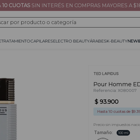
A
10 CUOTAS
SIN INTERÉS EN COMPRAS MAYORES A $1
JE
TRATAMIENTO
CAPILARES
ÁRABES
K-BEAUTY
NEW&NOW
REGALOS 
por producto o categoría
E
TRATAMIENTO
CAPILARES
ELECTRO BEAUTY
ÁRABES
K-BEAUTY
NEW
TED LAPIDUS
Pour Homme E
Referencia
:
X080007
$
93
.
900
Hasta
10
cuotas de $
9.3
Precio sin impuestos naci
Tamaño
:
100 ml