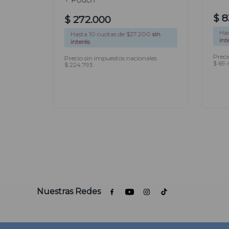
+ Pouch
$
8
$
272
.
000
0
sin
Ha
Hasta
10
cuotas de $
27.200
sin
int
interés
les
Preci
Precio sin impuestos nacionales
$ 69.
$ 224.793
AGREGAR
Nuestras Redes