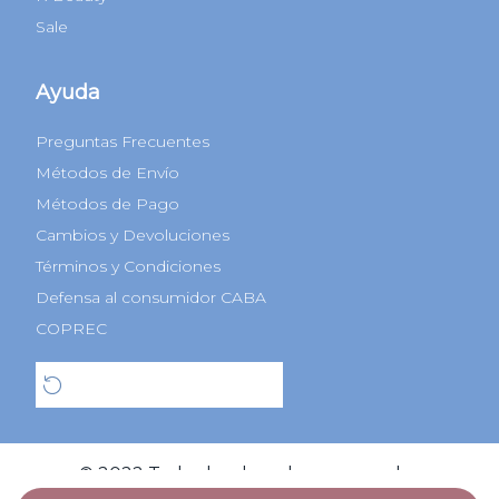
Sale
Ayuda
Preguntas Frecuentes
Métodos de Envío
Métodos de Pago
Cambios y Devoluciones
Términos y Condiciones
Defensa al consumidor CABA
COPREC
Botón de arrepentimiento
© 2022 Todos los derechos reservados