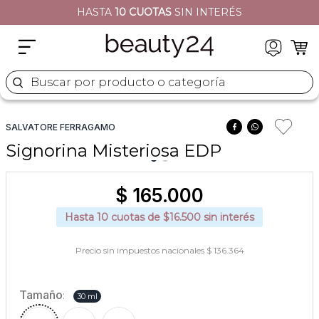
HASTA
10 CUOTAS
SIN INTERÉS
2
.
moschino
3
.
naj oleari
4
.
cher
Buscar por producto o categoría
5
.
versace
SALVATORE FERRAGAMO
Signorina Misteriosa EDP
$
165
.
000
Hasta
10
cuotas de $
16.500
sin interés
Precio sin impuestos nacionales $ 136.364
Tamaño
:
30 ml