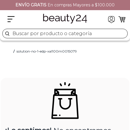
ENVÍO GRATIS
En compras Mayores a $100.000
Buscar por producto o categoría
solution-no-1-edp-xal100m0015079